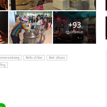
+93
ดูรูปทั้งหมด
อาหารอร่อยหู
สิงโต นำโชค
อิงค์ วรันธร
ท้ทรู