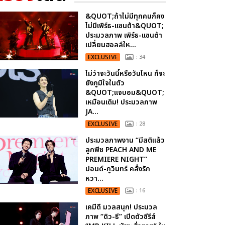
&QUOT;ถ้าไม่มีทุกคนก็คง
ไม่มีเพิร์ธ-แซนต้า&QUOT;
ประมวลภาพ เพิร์ธ-แซนต้า
เปลี่ยนฮอลล์ให...
EXCLUSIVE
: 34
ไม่ว่าจะวันนี้หรือวันไหน ก็จะ
ยังภูมิใจในตัว
&QUOT;แจบอม&QUOT;
เหมือนเดิม! ประมวลภาพ
JA...
EXCLUSIVE
: 28
ประมวลภาพงาน “มีสติแล้ว
ลูกพีช PEACH AND ME
PREMIERE NIGHT”
ปอนด์-ภูวินทร์ คลั่งรัก
หวา...
EXCLUSIVE
: 16
เคมีดี มวลสนุก! ประมวล
ภาพ “ดิว-ธี” เปิดตัวซีรีส์