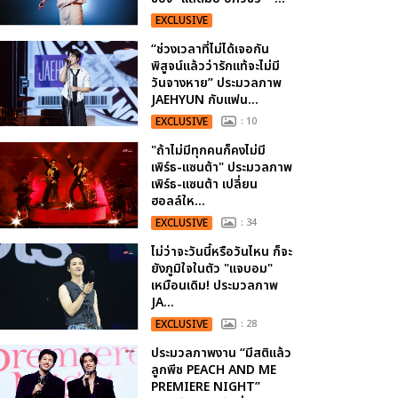
EXCLUSIVE
“ช่วงเวลาที่ไม่ได้เจอกัน
พิสูจน์แล้วว่ารักแท้จะไม่มี
วันจางหาย” ประมวลภาพ
JAEHYUN กับแฟน...
EXCLUSIVE
: 10
"ถ้าไม่มีทุกคนก็คงไม่มี
เพิร์ธ-แซนต้า" ประมวลภาพ
เพิร์ธ-แซนต้า เปลี่ยน
ฮอลล์ให...
EXCLUSIVE
: 34
ไม่ว่าจะวันนี้หรือวันไหน ก็จะ
ยังภูมิใจในตัว "แจบอม"
เหมือนเดิม! ประมวลภาพ
JA...
EXCLUSIVE
: 28
ประมวลภาพงาน “มีสติแล้ว
ลูกพีช PEACH AND ME
PREMIERE NIGHT”