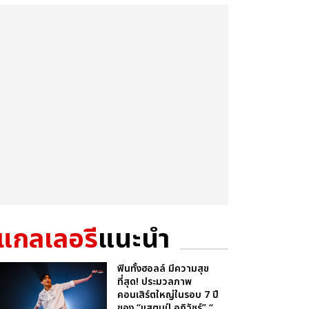
แกลเลอรี
แนะนำ
ฟินทั้งฮอลล์ มีความสุข
ที่สุด! ประมวลภาพ
คอนเสิร์ตใหญ่ในรอบ 7 ปี
ของ “แสตมป์ อภิวัชร์” “...