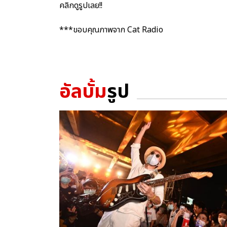
คลิกดูรูปเลย!!
***ขอบคุณภาพจาก Cat Radio
อัลบั้ม
รูป