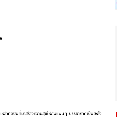
ce
กเหล่าศิลปินที่มาสร้างความสุขให้กับแฟนๆ บรรยากาศเป็นยังไง