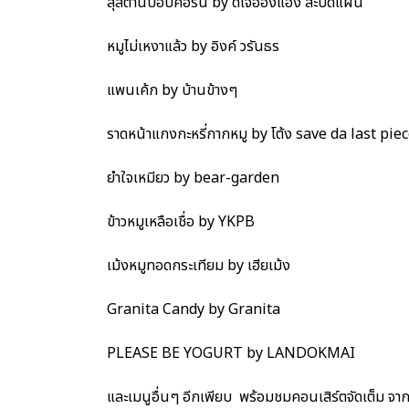
สุลต่านป็อปคอร์น by ดีเจอ๋องแอ๋ง สะบัดแผ่น
หมูไม่เหงาแล้ว by อิงค์ วรันธร
แพนเค้ก by บ้านข้างๆ
ราดหน้าแกงกะหรี่กากหมู by โต้ง save da last pie
ยำใจเหมียว by bear-garden
ข้าวหมูเหลือเชื่อ by YKPB
เม้งหมูทอดกระเทียม by เฮียเม้ง
Granita Candy by Granita
PLEASE BE YOGURT by LANDOKMAI
และเมนูอื่นๆ อีกเพียบ พร้อมชมคอนเสิร์ตจัดเต็ม จา