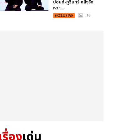
ปอนด์-ภูวินทร์ คลั่งรัก
หวา...
EXCLUSIVE
: 16
เรื่อง
เด่น