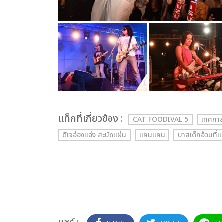
เเท็กที่เกี่ยวข้อง :
CAT FOODIVAL 5
เทศกาล
ดีเจอ๋องแอ๋ง สะบัดแผ่น
แคนแคน
บาสเด็กอ้วนที่แ