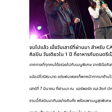
จบไปแล้ว เมื่อวันเสาร์ที่ผ่านมา สำหรั
ศิลปิน วันเดียวใน 1 ปี ที่อาหารกับดนตรีเป
เทศกาลที่ทุกคนได้อร่อยไปกับเมนูพิเศษ จากฝีมือศิลปิน
แม้จะมีไวรัสระบาด แต่แฟนเพลงก็พกหน้ากากมาต้านไว
เสาร์ที่ 7 มีนาคม ที่ผ่านมา ณ แอร์พอร์ต เรล ลิงก์ มั
งานนี้ศิลปินมากันอย่างคับคั่ง พร้อมพาเมนูสุดพิเศษ