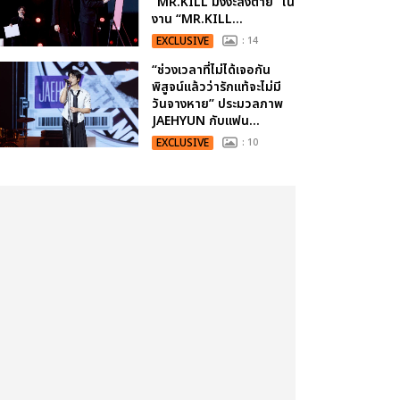
“MR.KILL มังงะสั่งตาย” ใน
งาน “MR.KILL...
EXCLUSIVE
: 14
“ช่วงเวลาที่ไม่ได้เจอกัน
พิสูจน์แล้วว่ารักแท้จะไม่มี
วันจางหาย” ประมวลภาพ
JAEHYUN กับแฟน...
EXCLUSIVE
: 10