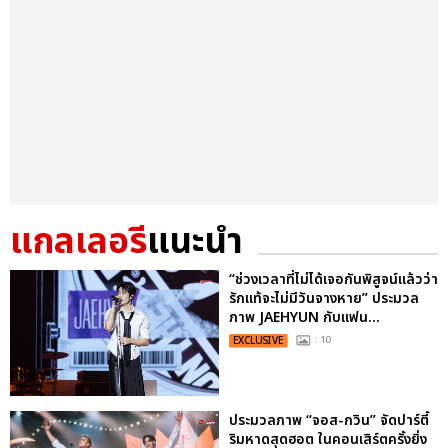
แกลเลอรี
แนะนำ
“ช่วงเวลาที่ไม่ได้เจอกันพิสูจน์แล้วว่า
รักแท้จะไม่มีวันจางหาย” ประมวล
ภาพ JAEHYUN กับแฟน...
EXCLUSIVE
: 10
ประมวลภาพ “จอส-กวิน” จัดปาร์ตี้
ริมหาดสุดฮอต ในคอนเสิร์ตครั้งยิ่ง