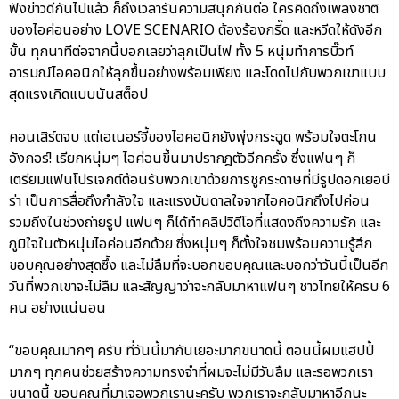
ฟังข่าวดีกันไปแล้ว ก็ถึงเวลารันความสนุกกันต่อ ใครคิดถึงเพลงชาติ
ของไอค่อนอย่าง LOVE SCENARIO ต้องร้องกรี๊ด และหวีดให้ดังอีก
ขั้น ทุกนาทีต่อจากนี้บอกเลยว่าลุกเป็นไฟ ทั้ง 5 หนุ่มทำการบิ๊วท์
อารมณ์ไอคอนิกให้ลุกขึ้นอย่างพร้อมเพียง และโดดไปกับพวกเขาแบบ
สุดแรงเกิดแบบนันสต็อป
คอนเสิร์ตจบ แต่เอเนอร์จี้ของไอคอนิกยังพุ่งกระฉูด พร้อมใจตะโกน
อังกอร์! เรียกหนุ่มๆ ไอค่อนขึ้นมาปรากฎตัวอีกครั้ง ซึ่งแฟนๆ ก็
เตรียมแฟนโปรเจกต์ต้อนรับพวกเขาด้วยการชูกระดาษที่มีรูปดอกเยอบี
ร่า เป็นการสื่อถึงกำลังใจ และแรงบันดาลใจจากไอคอนิกถึงไปค่อน
รวมถึงในช่วงถ่ายรูป แฟนๆ ก็ได้ทำคลิปวิดีโอที่แสดงถึงความรัก และ
ภูมิใจในตัวหนุ่มไอค่อนอีกด้วย ซึ่งหนุ่มๆ ก็ตั้งใจชมพร้อมความรู้สึก
ขอบคุณอย่างสุดซึ้ง และไม่ลืมที่จะบอกขอบคุณและบอกว่าวันนี้เป็นอีก
วันที่พวกเขาจะไม่ลืม และสัญญาว่าจะกลับมาหาแฟนๆ ชาวไทยให้ครบ 6
คน อย่างแน่นอน
“ขอบคุณมากๆ ครับ ที่วันนี้มากันเยอะมากขนาดนี้ ตอนนี้ผมแฮปปี้
มากๆ ทุกคนช่วยสร้างความทรงจำที่ผมจะไม่มีวันลืม และรอพวกเรา
ขนาดนี้ ขอบคุณที่มาเจอพวกเรานะครับ พวกเราจะกลับมาหาอีกนะ