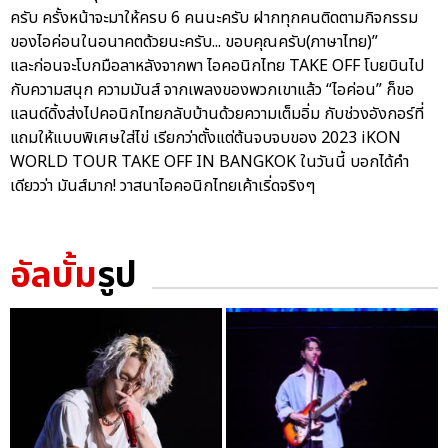
ครับ ครั้งหน้าจะมาให้ครบ 6 คนนะครับ ฝากทุกคนติดตามกิจกรรม
ของไอค่อนในอนาคตด้วยนะครับ... ขอบคุณครับ(ภาษาไทย)”
และก่อนจะโบกมือลาหลังจากพา ไอคอนิกไทย TAKE OFF โบยบินไป
กับความสนุก ความมันส์ จากเพลงของพวกเขาแล้ว “ไอค่อน” ก็ขอ
แลนด์ดิ้งส่งไปคอนิกไทยกลับบ้านด้วยความเต็มอิ่ม กับช่วงอังกอร์ที่
แถมให้แบบพิเศษใส่ไข่ เรียกว่าตั้งแต่ต้นจบจบของ 2023 iKON
WORLD TOUR TAKE OFF IN BANGKOK ในวันนี้ บอกได้คำ
เดียวว่า มันส์มาก! วาสนาไอคอนิกไทยเค้าเริ่ดจริงๆ
อัลบั้ม
รูป