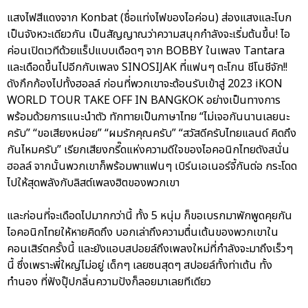
แสงไฟสีแดงจาก Konbat (ชื่อแท่งไฟของไอค่อน) ส่องแสงและโบก
เป็นจังหวะเดียวกัน เป็นสัญญาณว่าความสนุกกำลังจะเริ่มต้นขึ้น! ไอ
ค่อนเปิดเวทีด้วยแร็ปแบบเดือดๆ จาก BOBBY ในเพลง Tantara
และเดือดขึ้นไปอีกกับเพลง SINOSIJAK ที่แฟนๆ ตะโกน ชีโนชีจัก!!
ดังกึกก้องไปทั้งฮอลล์ ก่อนที่พวกเขาจะต้อนรับเข้าสู่ 2023 iKON
WORLD TOUR TAKE OFF IN BANGKOK อย่างเป็นทางการ
พร้อมด้วยการแนะนำตัว ทักทายเป็นภาษาไทย “ไม่เจอกันนานเลยนะ
ครับ” “ขอเสียงหน่อย” “ผมรักคุณครับ” “สวัสดีครับไทยแลนด์ คิดถึง
กันไหมครับ” เรียกเสียงกรี๊ดแห่งความดีใจของไอคอนิกไทยดังสนั่น
ฮอลล์ จากนั้นพวกเขาก็พร้อมพาแฟนๆ เบิร์นเอเนอร์จี้กันต่อ กระโดด
ไปให้สุดพลังกับลิสต์เพลงฮิตของพวกเขา
และก่อนที่จะเดือดไปมากกว่านี้ ทั้ง 5 หนุ่ม ก็ขอเบรกมาพักพูดคุยกัน
ไอคอนิกไทยให้หายคิดถึง บอกเล่าถึงความตื่นเต้นของพวกเขาใน
คอนเสิร์ตครั้งนี้ และยังแอบสปอยล์ถึงเพลงใหม่ที่กำลังจะมาถึงเร็วๆ
นี้ ซึ่งเพราะพี่ใหญ่ไม่อยู่ เด็กๆ เลยซนสุดๆ สปอยล์ทั้งท่าเต้น ทั้ง
ทำนอง ที่ฟังปุ๊ปกลิ่นความปังก็ลอยมาเลยทีเดียว