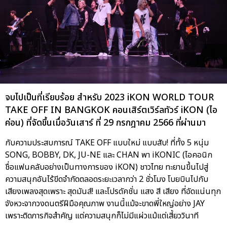
จบไปเป็นที่เรียบร้อย สำหรับ 2023 iKON WORLD TOUR
TAKE OFF IN BANGKOK คอนเสิร์ตเวิร์ลทัวร์ iKON (ไอ
ค่อน) ที่จัดขึ้นเมื่อวันเสาร์ ที่ 29 กรกฎาคม 2566 ที่ผ่านมา
กับความประสบการณ์ TAKE OFF แบบใหม่ แบบสับ! ที่ทั้ง 5 หนุ่ม
SONG, BOBBY, DK, JU-NE และ CHAN พา iKONIC (ไอคอนิก
ชื่อแฟนคลับอย่างเป็นทางการของ iKON) ชาวไทย ทะยานขึ้นไปสู่
ความสนุกอันไร้ขีดจำกัดตลอดระยะเวลากว่า 2 ชั่วโมง โบยบินไปกับ
เสียงเพลงสุดเพราะ สุดมันส์! และโปรดัคชั่น แสง สี เสียง ที่อัดแน่นทุก
จังหวะจากวงดนตรีฝีมือคุณภาพ งานนี้แม้จะขาดพี่ใหญ่อย่าง JAY
เพราะติดภารกิจสำคัญ แต่ความสนุกก็ไม่มีแผ่วแม้แต่เสี้ยววินาที