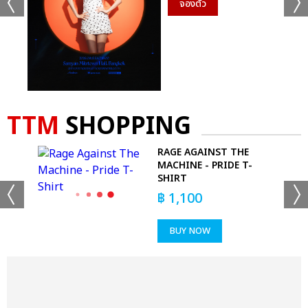
จองตั๋ว
TTM
SHOPPING
 -
RAGE AGAINST THE
MACHINE - PRIDE T-
SHIRT
฿
1,100
BUY NOW