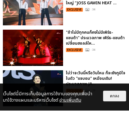
ใหญ่ “JOSS GAWIN HEAT ...
EXCLUSIVE
: 34
"ถ้าไม่มีทุกคนก็คงไม่มีเพิร์ธ-
แซนต้า" ประมวลภาพ เพิร์ธ-แซนต้า
เปลี่ยนฮอลล์ให...
EXCLUSIVE
: 34
ไม่ว่าจะวันนี้หรือวันไหน ก็จะยังภูมิใจ
ในตัว "แจบอม" เหมือนเดิม!
ประมวลภาพ JA...
EXCLUSIVE
: 28
เว็บไซต์นี้มีการเก็บข้อมูลการใช้งานของคุณเพื่อนำ
ตกลง
มาใช้วางแผนและบริหารเว็บไซต์
อ่านเพิ่มเติม
ประมวลภาพงาน “มีสติแล้วลูกพีช
PEACH AND ME PREMIERE
NIGHT” ปอนด์-ภูวินทร์ คลั่งรัก