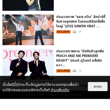
ประมวลภาพ “จอส-กวิน” จัดปาร์ตี้
ริมหาดสุดฮอต ในคอนเสิร์ตครั้งยิ่ง
ใหญ่ “JOSS GAWIN HEAT ...
EXCLUSIVE
: 34
ประมวลภาพงาน “มีสติแล้วลูกพีช
PEACH AND ME PREMIERE
NIGHT” ปอนด์-ภูวินทร์ คลั่งรัก
หวา...
EXCLUSIVE
: 16
เว็บไซต์นี้มีการเก็บข้อมูลการใช้งานของคุณเพื่อนำ
เกี่ยวกับเรา
ติดต่อลงโฆษณา
ติดต่อเรา
“ช่วงเวลาที่ไม่ได้เจอกันพิสูจน์แล้วว่า
ตกลง
มาใช้วางแผนและบริหารเว็บไซต์
อ่านเพิ่มเติม
รักแท้จะไม่มีวันจางหาย” ประมวล
ภาพ JAEHYUN กับแฟน...
© 2026
THAITICKETMAJOR
All Rights Reserved.
EXCLUSIVE
: 10