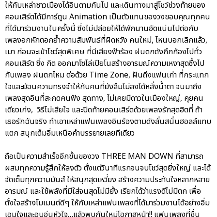
ให้กับเหล่าชาวเมืองได้อินตามกันไป และเดินทางมาสู่โชว์ช่วงท้ายของ
คอนเสิร์ตได้มีการ์ตูน Animation เป็นตัวแทนของวงขอบคุณทุกคน
ที่ได้มาร่วมงานในครั้งนี้ ซึ่งไม่ปล่อยให้ได้พักนานอัดแน่นไปต่อกับ
เพลงอกหักตอกย้ำความสัมพันธ์ที่ผิดหวัง คนใหม่, ไหนบอกเลิกแล้ว,
เมา ก่อนจะเข้าโชว์สุดพิเศษ ที่มีเสียงฟ้าร้อง ฝนตกดังกึกก้องไปทั่ว
คอนเสิร์ต ซึ่ง กิต ออกมาโซโล่เปียโนสร้างอารมณ์ความเหงาสุดซึ้งไป
กับเพลง ฝนตกไหม ต่อด้วย Time Zone, ฝันถึงแฟนเก่า ที่กระแทก
ใจและย้อนความทรงจำให้กับคนที่ยังลืมไม่ลงได้หลั่งน้ำตา จนมาถึง
เพลงสุดอินที่สะกดคนฟัง สุดทาง, ไม่เคยมีดาวในเมืองใหญ่, คุยคน
เดียวเก่ง, วิธีไม่เสียใจ และปิดท้ายคอนเสิร์ตด้วยเพลงรักสุดฮิตที่ ถ้า
เธอรักฉันจริง ทำเอาเหล่าแฟนเพลงอินร้องตามดังลั่นสนั่นฮอลล์แทบ
แตก สนุกเต็มอิ่มเหนือคำบรรยายเลยทีเดียว
ถือเป็นความสำเร็จอีกขั้นของวง THREE MAN DOWN ที่สามารถ
ผสมทุกความรู้สึกให้ลงตัว ตั้งแต่วินาทีแรกจนจบโชว์สุดยิ่งใหญ่ และได้
จัดเต็มทุกความมันส์ ให้สนุกสุดเหวี่ยง สร้างความประทับใจหลากหลาย
อารมณ์ และใช้พลังที่มีใส่จนสุดไม่มียั้ง เรียกได้ว่าแรงดีไม่มีตก เพื่อ
ตั้งใจสร้างโมเมนต์ดีๆ ให้กับเหล่าแฟนเพลงที่ได้มาร่วมงานได้อย่างอิ่ม
เอมใจและอบอุ่นหัวใจ…แล้วพบกันใหม่โอกาสหน้า!! แฟนเพลงที่ชื่น