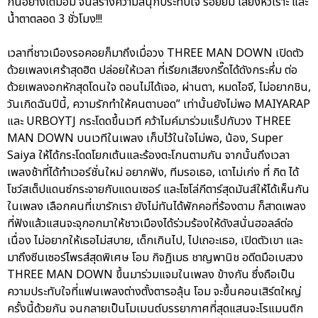
กันอย่างเต็มอิ่ม จนสร้างความสนุกประทับใจ รอยยิ้ม เสียงหัวเราะ และ
น้ำตาตลอด 3 ชั่วโมง!!!
เวลาที่ชาวเมืองรอคอยก็มาถึงเมื่อวง THREE MAN DOWN เปิดตัว
ด้วยเพลงเศร้าสุดฮิต ปล่อยให้เวลา ที่เรียกเสียงกรี๊ดได้ดังกระหึ่ม ต่อ
ด้วยเพลงอกหักสุดโดนใจ ตอนไม่ได้เจอ, ผ่านตา, หมดไอจี, ไม่อยากชิน,
วันเกิดฉันปีนี้, ความรักทำให้คนตาบอด” เท่านั้นยังไม่พอ MAIYARAP
และ URBOYTJ กระโดดขึ้นเวที คว้าไมค์มาร่วมแร็ปกับวง THREE
MAN DOWN บนเวทีในเพลง เก็บไว้ในใจไม่พอ, น้อง, Super
Saiya ให้ได้กระโดดโยกเต้นและร้องตะโกนตามกัน จากนั้นถึงเวลา
เพลงช้าที่ได้ทำเวอร์ชั่นใหม่ อยากฟัง, ทีมรอเธอ, เดาไม่เก่ง ที่ กิต ได้
โชว์สเต็ปแดนซ์กระจายกับแดนเซอร์ และโซโล่กีตาร์สุดมันส์ให้ได้เห็นกัน
ในเพลง เลือกคนที่เขารักเรา ยังไม่ทันได้พักคอที่ร้องตาม ก็สาดเพลง
ที่ฟังแล้วแสนจะจุกอกมาให้ชาวเมืองได้ร่วมร้องให้ดังสนั่นฮอลล์ต่อ
เนื่อง ไม่อยากให้เธอไม่สบาย, เด็กเกินไป, ไปเถอะเธอ, เปิดตัวเขา และ
มาถึงซีนเซอร์ไพรส์สุดพิเศษ โอม กิจฏิเมธ ชาญพานิช อดีตมือเบสวง
THREE MAN DOWN ขึ้นมาร่วมแจมในเพลง ข้างกัน ซึ่งถือเป็น
ความประทับใจที่แฟนเพลงต่างตั้งตารอลุ้น โอม จะขึ้นคอนเสิร์ตใหญ่
ครั้งนี้ด้วยกัน จนกลายเป็นโมเมนต์บรรยากาศที่สุดแสนจะโรแมนติก