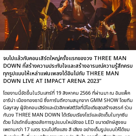
จบไปแล้วกับคอนเสิร์ตใหญ่ครั้งแรกของวง THREE MAN
DOWN ที่สร้างความประทับใจและสร้างอารมณ์ความรู้สึกครบ
ทุกรูปแบบให้เหล่าแฟนเพลงได้อินไปกับ THREE MAN
DOWN LIVE AT IMPACT ARENA 2023”
โดยงานนี้จัดขึ้นในวันเสาร์ที่ 19 สิงหาคม 2566 ที่ผ่านมา ณ อิมแพ็ค
อารีน่า เมืองทองธานี ซึ่งการันตีความสนุกจาก GMM SHOW โดยทีม
Gayray ผู้จัดคอนเสิร์ตและมิวสิคเฟสติวัลที่มีไอเดียสุดสร้างสรรค์ ร่วม
กับวง THREE MAN DOWN ได้เรียบเรียงโชว์และจัดเต็มในทุกซีน
ด้วย โปรดักชั่นสุดอลังการรูปแบบใหม่จัดจอ LED ขนาดยักษ์สูงชน
เพดานกว่า 17 เมตร รวมไปถึงแสง สี เสียง อย่างเต็มรูปแบบให้ได้ชม