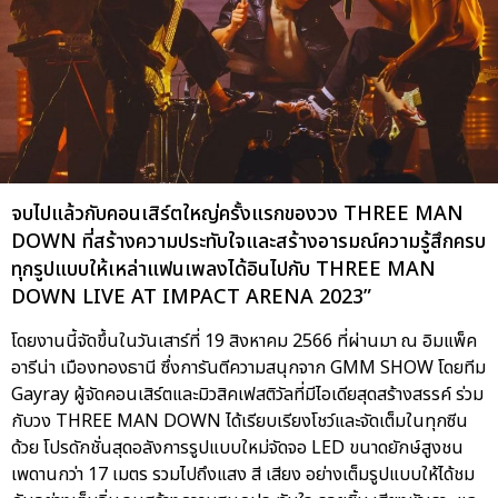
จบไปแล้วกับคอนเสิร์ตใหญ่ครั้งแรกของวง THREE MAN
DOWN ที่สร้างความประทับใจและสร้างอารมณ์ความรู้สึกครบ
ทุกรูปแบบให้เหล่าแฟนเพลงได้อินไปกับ THREE MAN
DOWN LIVE AT IMPACT ARENA 2023”
โดยงานนี้จัดขึ้นในวันเสาร์ที่ 19 สิงหาคม 2566 ที่ผ่านมา ณ อิมแพ็ค
อารีน่า เมืองทองธานี ซึ่งการันตีความสนุกจาก GMM SHOW โดยทีม
Gayray ผู้จัดคอนเสิร์ตและมิวสิคเฟสติวัลที่มีไอเดียสุดสร้างสรรค์ ร่วม
กับวง THREE MAN DOWN ได้เรียบเรียงโชว์และจัดเต็มในทุกซีน
ด้วย โปรดักชั่นสุดอลังการรูปแบบใหม่จัดจอ LED ขนาดยักษ์สูงชน
เพดานกว่า 17 เมตร รวมไปถึงแสง สี เสียง อย่างเต็มรูปแบบให้ได้ชม