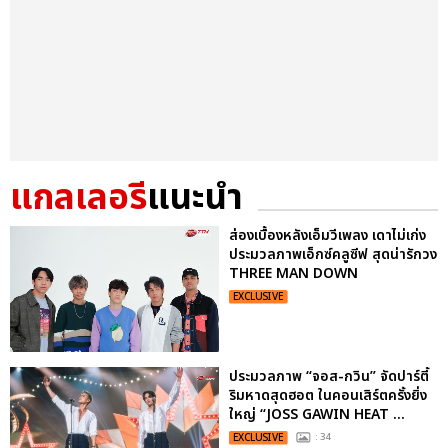
แกลเลอรี
แนะนำ
ส่องเบื้องหลังเอ็มวีเพลง เดาไม่เก่ง
ประมวลภาพเอ็กซ์คลูซีฟ สุดน่ารักวง
THREE MAN DOWN
EXCLUSIVE
ประมวลภาพ “จอส-กวิน” จัดปาร์ตี้
ริมหาดสุดฮอต ในคอนเสิร์ตครั้งยิ่ง
ใหญ่ “JOSS GAWIN HEAT ...
EXCLUSIVE
: 34