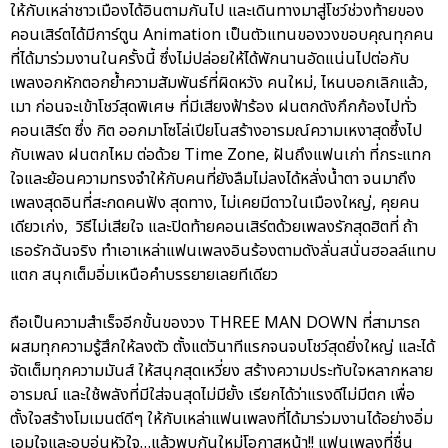
ให้กับเหล่าชาวเมืองได้อินตามกันไป และเดินทางมาสู่โชว์ช่วงท้ายของ
คอนเสิร์ตได้มีการ์ตูน Animation เป็นตัวแทนของวงขอบคุณทุกคน
ที่ได้มาร่วมงานในครั้งนี้ ซึ่งไม่ปล่อยให้ได้พักนานอัดแน่นไปต่อกับ
เพลงอกหักตอกย้ำความสัมพันธ์ที่ผิดหวัง คนใหม่, ไหนบอกเลิกแล้ว,
เมา ก่อนจะเข้าโชว์สุดพิเศษ ที่มีเสียงฟ้าร้อง ฝนตกดังกึกก้องไปทั่ว
คอนเสิร์ต ซึ่ง กิต ออกมาโซโล่เปียโนสร้างอารมณ์ความเหงาสุดซึ้งไป
กับเพลง ฝนตกไหม ต่อด้วย Time Zone, ฝันถึงแฟนเก่า ที่กระแทก
ใจและย้อนความทรงจำให้กับคนที่ยังลืมไม่ลงได้หลั่งน้ำตา จนมาถึง
เพลงสุดอินที่สะกดคนฟัง สุดทาง, ไม่เคยมีดาวในเมืองใหญ่, คุยคน
เดียวเก่ง, วิธีไม่เสียใจ และปิดท้ายคอนเสิร์ตด้วยเพลงรักสุดฮิตที่ ถ้า
เธอรักฉันจริง ทำเอาเหล่าแฟนเพลงอินร้องตามดังลั่นสนั่นฮอลล์แทบ
แตก สนุกเต็มอิ่มเหนือคำบรรยายเลยทีเดียว
ถือเป็นความสำเร็จอีกขั้นของวง THREE MAN DOWN ที่สามารถ
ผสมทุกความรู้สึกให้ลงตัว ตั้งแต่วินาทีแรกจนจบโชว์สุดยิ่งใหญ่ และได้
จัดเต็มทุกความมันส์ ให้สนุกสุดเหวี่ยง สร้างความประทับใจหลากหลาย
อารมณ์ และใช้พลังที่มีใส่จนสุดไม่มียั้ง เรียกได้ว่าแรงดีไม่มีตก เพื่อ
ตั้งใจสร้างโมเมนต์ดีๆ ให้กับเหล่าแฟนเพลงที่ได้มาร่วมงานได้อย่างอิ่ม
เอมใจและอบอุ่นหัวใจ…แล้วพบกันใหม่โอกาสหน้า!! แฟนเพลงที่ชื่น