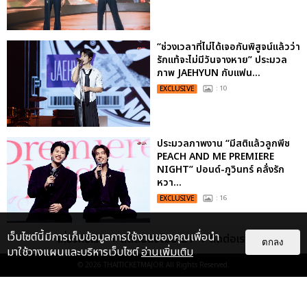
“ช่วงเวลาที่ไม่ได้เจอกันพิสูจน์แล้วว่า
รักแท้จะไม่มีวันจางหาย” ประมวล
ภาพ JAEHYUN กับแฟน...
EXCLUSIVE
: 10
ประมวลภาพงาน “มีสติแล้วลูกพีช
PEACH AND ME PREMIERE
NIGHT” ปอนด์-ภูวินทร์ คลั่งรัก
หวา...
EXCLUSIVE
: 16
เว็บไซต์นี้มีการเก็บข้อมูลการใช้งานของคุณเพื่อนำ
เกี่ยวกับเรา
ติดต่อลงโฆษณา
ติดต่อเรา
ไม่ว่าจะวันนี้หรือวันไหน ก็จะยังภูมิใจ
ตกลง
มาใช้วางแผนและบริหารเว็บไซต์
อ่านเพิ่มเติม
ในตัว "แจบอม" เหมือนเดิม!
ประมวลภาพ JA...
© 2026
THAITICKETMAJOR
All Rights Reserved.
EXCLUSIVE
: 28