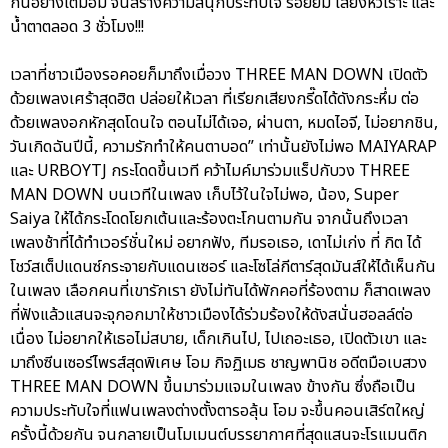
กันอย่างเต็มอิ่ม จนสร้างความสนุกประทับใจ รอยยิ้ม เสียงหัวเราะ และ
น้ำตาตลอด 3 ชั่วโมง!!!
เวลาที่ชาวเมืองรอคอยก็มาถึงเมื่อวง THREE MAN DOWN เปิดตัว
ด้วยเพลงเศร้าสุดฮิต ปล่อยให้เวลา ที่เรียกเสียงกรี๊ดได้ดังกระหึ่ม ต่อ
ด้วยเพลงอกหักสุดโดนใจ ตอนไม่ได้เจอ, ผ่านตา, หมดไอจี, ไม่อยากชิน,
วันเกิดฉันปีนี้, ความรักทำให้คนตาบอด” เท่านั้นยังไม่พอ MAIYARAP
และ URBOYTJ กระโดดขึ้นเวที คว้าไมค์มาร่วมแร็ปกับวง THREE
MAN DOWN บนเวทีในเพลง เก็บไว้ในใจไม่พอ, น้อง, Super
Saiya ให้ได้กระโดดโยกเต้นและร้องตะโกนตามกัน จากนั้นถึงเวลา
เพลงช้าที่ได้ทำเวอร์ชั่นใหม่ อยากฟัง, ทีมรอเธอ, เดาไม่เก่ง ที่ กิต ได้
โชว์สเต็ปแดนซ์กระจายกับแดนเซอร์ และโซโล่กีตาร์สุดมันส์ให้ได้เห็นกัน
ในเพลง เลือกคนที่เขารักเรา ยังไม่ทันได้พักคอที่ร้องตาม ก็สาดเพลง
ที่ฟังแล้วแสนจะจุกอกมาให้ชาวเมืองได้ร่วมร้องให้ดังสนั่นฮอลล์ต่อ
เนื่อง ไม่อยากให้เธอไม่สบาย, เด็กเกินไป, ไปเถอะเธอ, เปิดตัวเขา และ
มาถึงซีนเซอร์ไพรส์สุดพิเศษ โอม กิจฏิเมธ ชาญพานิช อดีตมือเบสวง
THREE MAN DOWN ขึ้นมาร่วมแจมในเพลง ข้างกัน ซึ่งถือเป็น
ความประทับใจที่แฟนเพลงต่างตั้งตารอลุ้น โอม จะขึ้นคอนเสิร์ตใหญ่
ครั้งนี้ด้วยกัน จนกลายเป็นโมเมนต์บรรยากาศที่สุดแสนจะโรแมนติก