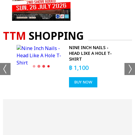
TTM
SHOPPING
NINE INCH NAILS -
IC
HEAD LIKE A HOLE T-
SHIRT
฿
1,100
BUY NOW