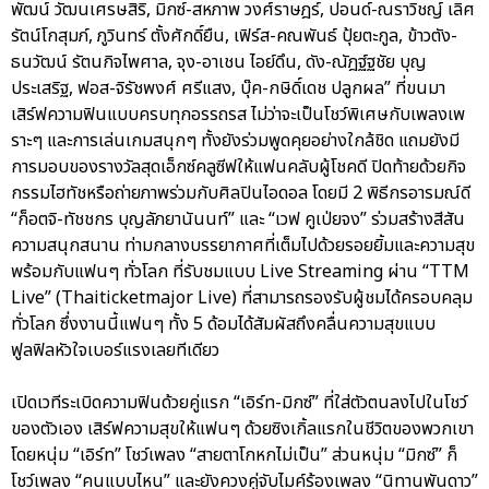
พัฒน์ วัฒนเศรษสิริ, มิกซ์-สหภาพ วงศ์ราษฎร์, ปอนด์-ณราวิชญ์ เลิศ
รัตน์โกสุมภ์, ภูวินทร์ ตั้งศักดิ์ยืน, เฟิร์ส-คณพันธ์ ปุ้ยตะกูล, ข้าวตัง-
ธนวัฒน์ รัตนกิจไพศาล, จุง-อาเชน ไอย์ดึน, ดัง-ณัฎฐ์ฐชัย บุญ
ประเสริฐ, ฟอส-จิรัชพงศ์ ศรีแสง, บุ๊ค-กษิดิ์เดช ปลูกผล” ที่ขนมา
เสิร์ฟความฟินแบบครบทุกอรรถรส ไม่ว่าจะเป็นโชว์พิเศษกับเพลงเพ
ราะๆ และการเล่นเกมสนุกๆ ทั้งยังร่วมพูดคุยอย่างใกล้ชิด แถมยังมี
การมอบของรางวัลสุดเอ็กซ์คลูซีฟให้แฟนคลับผู้โชคดี ปิดท้ายด้วยกิจ
กรรมไฮทัชหรือถ่ายภาพร่วมกับศิลปินไอดอล โดยมี 2 พิธีกรอารมณ์ดี
“ก็อตจิ-ทัชชกร บุญลัภยานันนท์” และ “เวฟ คูเป่ยจง” ร่วมสร้างสีสัน
ความสนุกสนาน ท่ามกลางบรรยากาศที่เต็มไปด้วยรอยยิ้มและความสุข
พร้อมกับแฟนๆ ทั่วโลก ที่รับชมแบบ Live Streaming ผ่าน “TTM
Live” (Thaiticketmajor Live) ที่สามารถรองรับผู้ชมได้ครอบคลุม
ทั่วโลก ซึ่งงานนี้แฟนๆ ทั้ง 5 ด้อมได้สัมผัสถึงคลื่นความสุขแบบ
ฟูลฟิลหัวใจเบอร์แรงเลยทีเดียว
เปิดเวทีระเบิดความฟินด้วยคู่แรก “เอิร์ท-มิกซ์” ที่ใส่ตัวตนลงไปในโชว์
ของตัวเอง เสิร์ฟความสุขให้แฟนๆ ด้วยซิงเกิ้ลแรกในชีวิตของพวกเขา
โดยหนุ่ม “เอิร์ท” โชว์เพลง “สายตาโกหกไม่เป็น” ส่วนหนุ่ม “มิกซ์” ก็
โชว์เพลง “คนแบบไหน” และยังควงคู่จับไมค์ร้องเพลง “นิทานพันดาว”