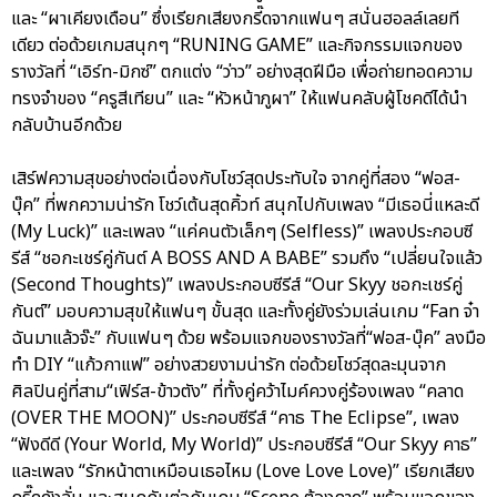
และ “ผาเคียงเดือน” ซึ่งเรียกเสียงกรี๊ดจากแฟนๆ สนั่นฮอลล์เลยที
เดียว ต่อด้วยเกมสนุกๆ “RUNING GAME” และกิจกรรมแจกของ
รางวัลที่ “เอิร์ท-มิกซ์” ตกแต่ง “ว่าว” อย่างสุดฝีมือ เพื่อถ่ายทอดความ
ทรงจำของ “ครูสีเทียน” และ “หัวหน้าภูผา” ให้แฟนคลับผู้โชคดีได้นำ
กลับบ้านอีกด้วย
เสิร์ฟความสุขอย่างต่อเนื่องกับโชว์สุดประทับใจ จากคู่ที่สอง “ฟอส-
บุ๊ค” ที่พกความน่ารัก โชว์เต้นสุดคิ้วท์ สนุกไปกับเพลง “มีเธอนี่แหละดี
(My Luck)” และเพลง “แค่คนตัวเล็กๆ (Selfless)” เพลงประกอบซี
รีส์ “ชอกะเชร์คู่กันต์ A BOSS AND A BABE” รวมถึง “เปลี่ยนใจแล้ว
(Second Thoughts)” เพลงประกอบซีรีส์ “Our Skyy ชอกะเชร์คู่
กันต์” มอบความสุขให้แฟนๆ ขั้นสุด และทั้งคู่ยังร่วมเล่นเกม “Fan จ๋า
ฉันมาแล้วจ๊ะ” กับแฟนๆ ด้วย พร้อมแจกของรางวัลที่“ฟอส-บุ๊ค” ลงมือ
ทำ DIY “แก้วกาแฟ” อย่างสวยงามน่ารัก ต่อด้วยโชว์สุดละมุนจาก
ศิลปินคู่ที่สาม“เฟิร์ส-ข้าวตัง” ที่ทั้งคู่คว้าไมค์ควงคู่ร้องเพลง “คลาด
(OVER THE MOON)” ประกอบซีรีส์ “คาธ The Eclipse”, เพลง
“ฟังดีดี (Your World, My World)” ประกอบซีรีส์ “Our Skyy คาธ”
และเพลง “รักหน้าตาเหมือนเธอไหม (Love Love Love)” เรียกเสียง