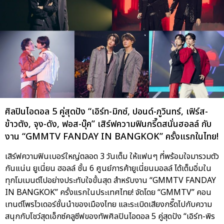
ศิลปินไอดอล 5 คู่สุดปัง “เอิร์ท-มิกซ์, ปอนด์-ภูวินทร์, เฟิร์ส-
ข้าวตัง, จุง-ดัง, ฟอส-บุ๊ค” เสิร์ฟความฟินกรี๊ดสนั่นฮอลล์ กับ
งาน “GMMTV FANDAY IN BANGKOK” ครั้งแรกในไทย!
เสิร์ฟความฟินเบอร์ใหญ่ตลอด 3 วันเต็ม ให้แฟนๆ ที่พร้อมใจมารวมตัว
กันแน่น ยูเนี่ยน ฮอลล์ ชั้น 6 ศูนย์การค้ายูเนี่ยนมอลล์ ได้เต็มอิ่มใน
ทุกโมเมนต์ไปอย่างประทับใจขั้นสุด สำหรับงาน “GMMTV FANDAY
IN BANGKOK” ครั้งแรกในประเทศไทย! จัดโดย “GMMTV” คอน
เทนต์โพรไวเดอร์ชั้นนำของเมืองไทย และระเบิดเสียงกรี๊ดไปกับความ
สนุกกับโชว์สุดเอ็กซ์คลูซีฟของทัพศิลปินไอดอล 5 คู่สุดปัง “เอิร์ท-พิร