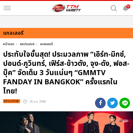
N
แกลเลอรี
หน้าแรก
exclusive
แกลเลอรี
ประทับใจขั้นสุด! ประมวลภาพ “เอิร์ท-มิกซ์,
ปอนด์-ภูวินทร์, เฟิร์ส-ข้าวตัง, จุง-ดัง, ฟอส-
บุ๊ค” จัดเต็ม 3 วันแน่นๆ “GMMTV
FANDAY IN BANGKOK” ครั้งแรกใน
ไทย!
EXCLUSIVE
: 25 ก.ย. 2566