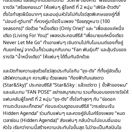
กรี๊ดดังลั่น และสนุกกันต่อกับเกม “Scene ต้องคาด” พร้อมแจกของ
รางวัล “สร้อยคอแมว” ให้แฟนๆ ผู้โชคดี ที่ 2 หนุ่ม “เฟิร์ส-ข้าวตัง”
ตั้งใจทำสุดฝีมือมากๆ และอบอุ่นหัวใจไปกับโชว์สุดพิเศษของคู่ที่สี่
“ปอนด์-ภูวินทร์” ที่ควงคู่มาโชว์ในเพลง “ร้อยฤดูหนาว (100
seasons)” ต่อด้วย “หนึ่งเดียว (Only One)” และ “เพื่อเธอแค่หนึ่ง
เดียว (Living For You)” เพลงประกอบซีรีส์ “เพื่อนายแค่หนึ่งเดียว
Never Let Me Go” ทำเอาแฟนๆ เขินตามไปกับโมเมนต์ของทั้งคู่
กันยกใหญ่ จากนั้นก็ร่วมสนุกกับเกม “Fan พันธุ์แท้” และลุ้นรับของ
รางวัล “น้ำหนึ่งเดียว” ให้แฟนๆ ได้ดื่มกันอีกด้วย
และปิดท้ายความสุขด้วยโชว์สุดประทับใจกับ “จุง-ดัง” ที่ทั้งคู่จัดเต็ม
เสิร์ฟความสนุก ความฟิน ด้วยเพลง “ท้องฟ้ากับแสงดาว
(Star&Sky)” ประกอบซีรีส์ “Star&Sky : แล้วแต่ดาว | ขั้วฟ้าของผม”
และเล่นเกม “FAN POSE” อย่างสนุกสนาน รวมทั้งมอบของรางวัลให้
แฟนคลับผู้โชคดี ที่ 2 หนุ่ม “จุง-ดัง” ตั้งใจทำสุดๆ กับ “ช่อดอก
ทานตะวันและเก๊กฮวย” ก่อนจะร่วมดูตอนจบซีรีส์ “วาระซ่อนเร้น
Hidden Agenda” ร่วมกับแฟนๆ และควงคู่จับไมค์ร้องเพลง “หมด
เวลาซ่อน (Hidden Agenda)” ส่งแฟนๆ กลับบ้านไปแบบอิ่มเอม
หัวใจ เรียกว่างานนี้สร้างความประทับใจขั้นสุด ไม่ว่าจะเป็นศิลปินไอ