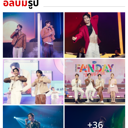
อัลบั้ม
รูป
+36