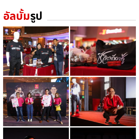
อัลบั้ม
รูป