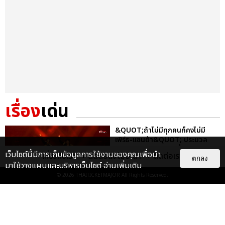
เรื่อง
เด่น
&QUOT;ถ้าไม่มีทุกคนก็คงไม่มี
เพิร์ธ-แซนต้า&QUOT; ประมวล
ภาพ เพิร์ธ-แซนต้า เปลี่ยน
เว็บไซต์นี้มีการเก็บข้อมูลการใช้งานของคุณเพื่อนำ
เกี่ยวกับเรา
ติดต่อลงโฆษณา
ติดต่อเรา
ฮอลล์ให...
ตกลง
มาใช้วางแผนและบริหารเว็บไซต์
อ่านเพิ่มเติม
EXCLUSIVE
: 34
© 2026
THAITICKETMAJOR
All Rights Reserved.
ไม่ว่าจะวันนี้หรือวันไหน ก็จะยังภูมิใจ
ในตัว &QUOT;แจบอม&QUOT;
เหมือนเดิม! ประมวลภาพ JA...