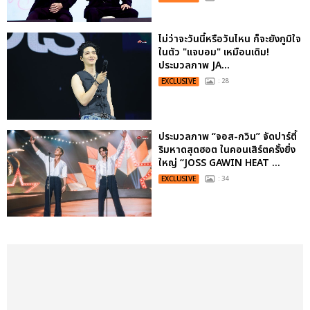
ไม่ว่าจะวันนี้หรือวันไหน ก็จะยังภูมิใจ
ในตัว "แจบอม" เหมือนเดิม!
ประมวลภาพ JA...
EXCLUSIVE
: 28
ประมวลภาพ “จอส-กวิน” จัดปาร์ตี้
ริมหาดสุดฮอต ในคอนเสิร์ตครั้งยิ่ง
ใหญ่ “JOSS GAWIN HEAT ...
EXCLUSIVE
: 34