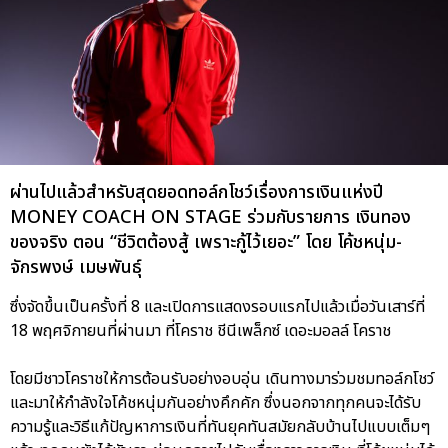
ผ่านไปแล้วสำหรับสุดยอดทอล์กโชว์เรื่องการเงินแห่งปี
MONEY COACH ON STAGE ร่วมกับรายการ เงินทอง
ของจริง ตอน “ชีวิตต้องสู้ เพราะกู้ไว้เยอะ” โดย โค้ชหนุ่ม-
จักรพงษ์ เมษพันธุ์
ซึ่งจัดขึ้นเป็นครั้งที่ 8 และเปิดการแสดงรอบแรกไปแล้วเมื่อวันเสาร์ที่
18 พฤศจิกายนที่ผ่านมา ที่โคราช ชีนีเพล็กซ์ เดอะมอลล์ โคราช
โดยมีชาวโคราชให้การต้อนรับอย่างอบอุ่น เดินทางมาร่วมชมทอล์กโชว์
และมาให้กำลังใจโค้ชหนุ่มกันอย่างคึกคัก ซึ่งนอกจากทุกคนจะได้รับ
ความรู้และวิธีแก้ปัญหาการเงินที่ทันยุคทันสมัยกลับบ้านไปแบบเต็มๆ