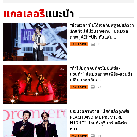
แกลเลอรี
แนะนำ
“ช่วงเวลาที่ไม่ได้เจอกันพิสูจน์แล้วว่า
รักแท้จะไม่มีวันจางหาย” ประมวล
ภาพ JAEHYUN กับแฟน...
EXCLUSIVE
: 10
"ถ้าไม่มีทุกคนก็คงไม่มีเพิร์ธ-
แซนต้า" ประมวลภาพ เพิร์ธ-แซนต้า
เปลี่ยนฮอลล์ให...
EXCLUSIVE
: 34
ประมวลภาพงาน “มีสติแล้วลูกพีช
PEACH AND ME PREMIERE
NIGHT” ปอนด์-ภูวินทร์ คลั่งรัก
หวา...
EXCLUSIVE
: 16