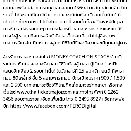
แล้ว ทุกคนยังได้หัวเราะผ่อนคลายไปกับเรื่องราวการเงิน ที่โค้ชหนุ่มได้
ถ่ายทอดพร้อมสอดแทรกมุขตลกออกมาให้ฟังอย่างสนุกสนานอีกด้วย
งานนี้ โค้ชหนุ่มเปิดเวทีด้วยวาระแห่งชาติกับเรื่อง “ดอกเบี้ยบ้าน” ที่
เป็นประเด็นข่าวใหญ่ไปเมื่อไม่นานมานี้ จากนั้นก็ช่วยวิเคราะห์ปัญหา
การเงิน อุปสรรคต่างๆ ในการปลดหนี้ ก่อนจะช่วยหาทางและแนะวิธี
การต่อสู้ รวมไปถึงการสร้างวินัยและขั้นตอนที่จะนำไปสู่อิสรภาพ
ทางการเงิน อันเป็นหนทางสู่การมีชีวิตที่ดีและมีความสุขที่ทุกคนคู่ควร
สำหรับการแสดงทอล์กโชว์ MONEY COACH ON STAGE ร่วมกับ
รายการ เงินทองของจริง ตอน “ชีวิตต้องสู้ เพราะกู้ไว้เยอะ” จะเปิด
แสดงอีกเพียง 2 รอบเท่านั้น! ในวันเสาร์ที่ 25 พฤศจิกายนนี้ ที่พารา
กอน ซีนีเพล็กซ์ ชั้น 5 สยามพารากอน บัตรเข้าชมราคา 900 / 1,500
และ 2,500 บาท สามารถซื้อได้ที่ไทยทิคเก็ตเมเจอร์ทุกสาขา หรือทาง
เว็บไซต์ www.thaiticketmajor.com และทางโทรศัพท์ 0 2262
3456 สอบถามรายละเอียดเพิ่มเติม โทร. 0 2495 8927 หรือทางเฟช
บุ๊ก https://www.facebook.com/TERODigital