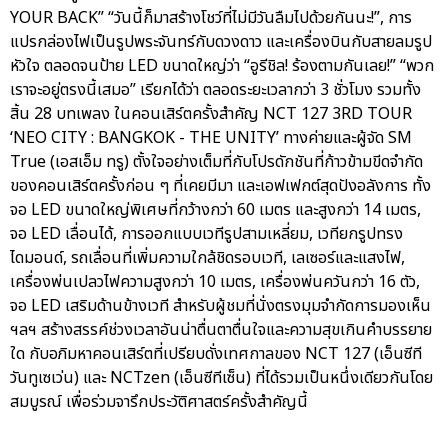
YOUR BACK” “วันนี้ก็มาสร้างโชว์ที่ไม่มีวันลืมไปด้วยกันนะ!”, การ
แปรกล่องไฟเป็นรูปพระจันทร์กับดวงดาว และเครื่องบินกับสายลมรูป
หัวใจ ตลอดจนป้าย LED ขนาดใหญ่ว่า “อูรีชิล! ร้องตามกันเลย!” “พวก
เราจะอยู่ตรงนี้เสมอ” เรียกได้ว่า ตลอดระยะเวลากว่า 3 ชั่วโมง รวมทั้ง
สิ้น 28 บทเพลง ในคอนเสิร์ตครั้งสำคัญ NCT 127 3RD TOUR
‘NEO CITY : BANGKOK - THE UNITY’ ทางค่ายและผู้จัด SM
True (เอสเอ็ม ทรู) ตั้งใจอย่างเต็มที่กับโปรดักชันที่ก้าวข้ามขีดจำกัด
ของคอนเสิร์ตครั้งก่อน ๆ ที่เคยมีมา และเอฟเฟกต์สุดปังอลังการ ทั้ง
จอ LED ขนาดใหญ่พิเศษที่กว้างกว่า 60 เมตร และสูงกว่า 14 เมตร,
จอ LED เลื่อนได้, การออกแบบเวทีรูปสามเหลี่ยม, เวทียกรูปทรง
ไดมอนด์, รถเลื่อนที่เพิ่มความใกล้ชิดรอบเวที, เลเซอร์และแสงไฟ,
เครื่องพ่นเปลวไฟความสูงกว่า 10 เมตร, เครื่องพ่นควันกว่า 16 ตัว,
จอ LED เสริมด้านข้างเวที สำหรับผู้ชมที่นั่งตรงมุมจำกัดการมองเห็น
ฯลฯ สร้างสรรค์ช่วงเวลาอันน่าตื่นตาตื่นใจและความสุขเกินคำบรรยาย
ใด กับอภิมหาคอนเสิร์ตที่เปรียบดั่งเทศกาลของ NCT 127 (เอ็นซีที
วันทูเซเว่น) และ NCTzen (เอ็นซีทีเซ็น) ที่ได้รวมเป็นหนึ่งเดียวกันโดย
สมบูรณ์ เพื่อร่วมจารึกประวัติศาสตร์ครั้งสำคัญนี้