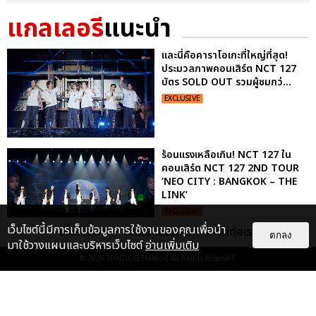
แกลเลอรี
แนะนำ
และนี่คือคาราโอเกะที่ใหญ่ที่สุด!
ประมวลภาพคอนเสิร์ต NCT 127
บัตร SOLD OUT รวมผู้ชมกว่...
EXCLUSIVE
ร้อนแรงเหลือเกิน! NCT 127 ใน
คอนเสิร์ต NCT 127 2ND TOUR
‘NEO CITY : BANGKOK – THE
LINK’
EXCLUSIVE
เว็บไซต์นี้มีการเก็บข้อมูลการใช้งานของคุณเพื่อนำ
เกี่ยวกับเรา
ติดต่อลงโฆษณา
ติดต่อเรา
ตกลง
มาใช้วางแผนและบริหารเว็บไซต์
อ่านเพิ่มเติม
ไม่ว่าจะวันนี้หรือวันไหน ก็จะยังภูมิใจ
© 2026
THAITICKETMAJOR
All Rights Reserved.
ในตัว "แจบอม" เหมือนเดิม!
ประมวลภาพ JA...
EXCLUSIVE
: 28