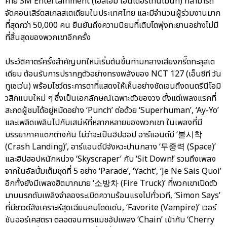
ค่าย SM Entertainment (เอสเอ็ม เอนเตอร์เทนเม้นท์) ที่สามารถ
จัดคอนเสิร์ตสเกลสเตเดียมในประเทศไทย และมีจำนวนผู้ร่วมงานมาก
ที่สุดกว่า 50,000 คน ยืนยันถึงความนิยมที่เติบโตพุ่งทะยานอย่างไม่มี
ที่สิ้นสุดของพวกเขาอีกครั้ง
ประวัติศาตร์ครั้งสำคัญบทใหม่เริ่มต้นขึ้นท่ามกลางเสียงกรี๊ดทะลุสเต
เดียม ต้อนรับการปรากฏตัวอย่างทรงพลังของ NCT 127 (เอ็นซีที วัน
ทูเซเว่น) พร้อมโชว์ตระการตาที่แสดงให้เห็นอย่างชัดเจนถึงดนตรีนีโอมิ
วสิกแบบใหม่ ๆ ซึ่งเป็นเอกลักษณ์เฉพาะตัวของวง ตั้งแต่เพลงแรกที่
สะกดผู้ชมได้อยู่หมัดอย่าง ‘Punch’ ต่อด้วย ‘Superhuman’, ‘Ay-Yo’
และเพลิดเพลินไปกับเสน่ห์ที่หลากหลายของพวกเขา ในเพลงที่มี
บรรยากาศแตกต่างกัน ไม่ว่าจะเป็นฮิปฮอป อาร์แอนด์บี ‘불시착
(Crash Landing)’, อาร์แอนด์บีจังหวะปานกลาง ‘무중력 (Space)’
และฮิปฮอปหนักหน่วง ‘Skyscraper’ กับ ‘Sit Down!’ รวมถึงเพลง
จากในอัลบั้มเต็มชุดที่ 5 อย่าง ‘Parade’, ‘Yacht’, ‘Je Ne Sais Quoi’
อีกทั้งยังมีเพลงฮิตมากมาย ‘소방차 (Fire Truck)’ ที่พวกเขาเปิดตัว
มาบนรถดับเพลิงจำลองระเบิดความร้อนแรงไปทั่วเวที, ‘Simon Says’
ที่มีซาวด์สังเคราะห์สุดเฉียบคมโดดเด่น, ‘Favorite (Vampire)’ เวอร์
ชันออร์เคสตรา ตลอดจนการแมชอัปเพลง ‘Chain’ เข้ากับ ‘Cherry