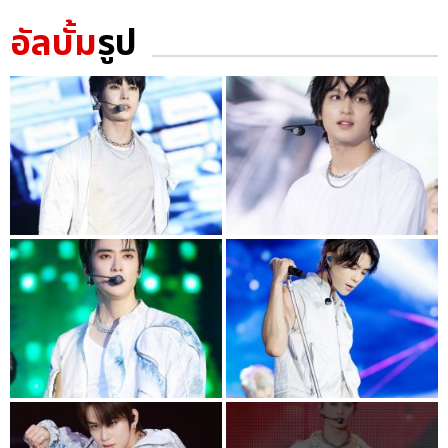
อัลบั้ม
รูป