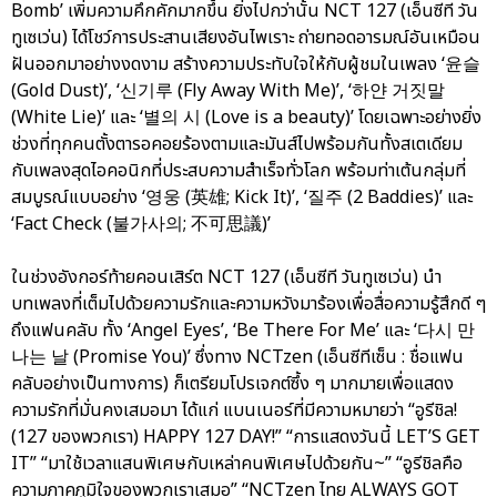
Bomb’ เพิ่มความคึกคักมากขึ้น ยิ่งไปกว่านั้น NCT 127 (เอ็นซีที วัน
ทูเซเว่น) ได้โชว์การประสานเสียงอันไพเราะ ถ่ายทอดอารมณ์อันเหมือน
ฝันออกมาอย่างงดงาม สร้างความประทับใจให้กับผู้ชมในเพลง ‘윤슬
(Gold Dust)’, ‘신기루 (Fly Away With Me)’, ‘하얀 거짓말
(White Lie)’ และ ‘별의 시 (Love is a beauty)’ โดยเฉพาะอย่างยิ่ง
ช่วงที่ทุกคนตั้งตารอคอยร้องตามและมันส์ไปพร้อมกันทั้งสเตเดียม
กับเพลงสุดไอคอนิกที่ประสบความสำเร็จทั่วโลก พร้อมท่าเต้นกลุ่มที่
สมบูรณ์แบบอย่าง ‘영웅 (英雄; Kick It)’, ‘질주 (2 Baddies)’ และ
‘Fact Check (불가사의; 不可思議)’
ในช่วงอังกอร์ท้ายคอนเสิร์ต NCT 127 (เอ็นซีที วันทูเซเว่น) นำ
บทเพลงที่เต็มไปด้วยความรักและความหวังมาร้องเพื่อสื่อความรู้สึกดี ๆ
ถึงแฟนคลับ ทั้ง ‘Angel Eyes’, ‘Be There For Me’ และ ‘다시 만
나는 날 (Promise You)’ ซึ่งทาง NCTzen (เอ็นซีทีเซ็น : ชื่อแฟน
คลับอย่างเป็นทางการ) ก็เตรียมโปรเจกต์ซึ้ง ๆ มากมายเพื่อแสดง
ความรักที่มั่นคงเสมอมา ได้แก่ แบนเนอร์ที่มีความหมายว่า “อูรีชิล!
(127 ของพวกเรา) HAPPY 127 DAY!” “การแสดงวันนี้ LET’S GET
IT” “มาใช้เวลาแสนพิเศษกับเหล่าคนพิเศษไปด้วยกัน~” “อูรีชิลคือ
ความภาคภูมิใจของพวกเราเสมอ” “NCTzen ไทย ALWAYS GOT