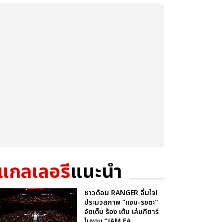
แกลเลอรี
แนะนำ
ชาวด้อม RANGER อิ่มใจ!
ประมวลภาพ “แจม-รชตะ”
จัดเต็ม ร้อง เต้น เล่นกีตาร์
ในงาน “JAM FA...