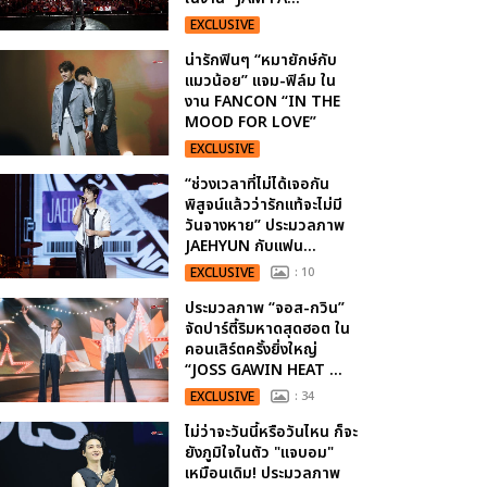
EXCLUSIVE
น่ารักฟินๆ “หมายักษ์กับ
แมวน้อย” แจม-ฟิล์ม ใน
งาน FANCON “IN THE
MOOD FOR LOVE”
EXCLUSIVE
“ช่วงเวลาที่ไม่ได้เจอกัน
พิสูจน์แล้วว่ารักแท้จะไม่มี
วันจางหาย” ประมวลภาพ
JAEHYUN กับแฟน...
EXCLUSIVE
: 10
ประมวลภาพ “จอส-กวิน”
จัดปาร์ตี้ริมหาดสุดฮอต ใน
คอนเสิร์ตครั้งยิ่งใหญ่
“JOSS GAWIN HEAT ...
EXCLUSIVE
: 34
ไม่ว่าจะวันนี้หรือวันไหน ก็จะ
ยังภูมิใจในตัว "แจบอม"
เหมือนเดิม! ประมวลภาพ