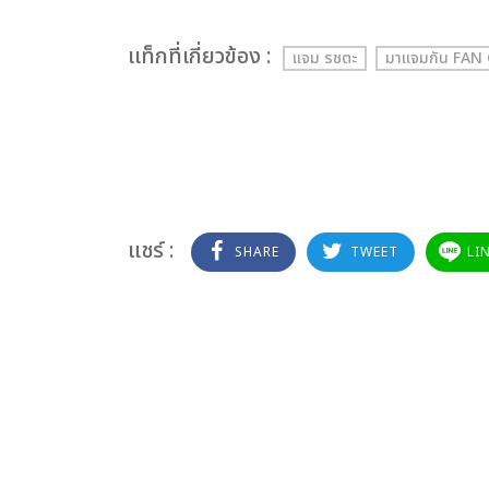
เเท็กที่เกี่ยวข้อง :
แจม รชตะ
มาแจมกัน FA
แชร์ :
SHARE
TWEET
LI