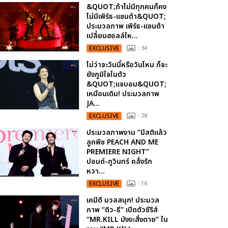
&QUOT;ถ้าไม่มีทุกคนก็คง
ไม่มีเพิร์ธ-แซนต้า&QUOT;
ประมวลภาพ เพิร์ธ-แซนต้า
เปลี่ยนฮอลล์ให...
EXCLUSIVE
: 34
ไม่ว่าจะวันนี้หรือวันไหน ก็จะ
ยังภูมิใจในตัว
&QUOT;แจบอม&QUOT;
เหมือนเดิม! ประมวลภาพ
JA...
EXCLUSIVE
: 28
ประมวลภาพงาน “มีสติแล้ว
ลูกพีช PEACH AND ME
PREMIERE NIGHT”
ปอนด์-ภูวินทร์ คลั่งรัก
หวา...
EXCLUSIVE
: 16
เคมีดี มวลสนุก! ประมวล
ภาพ “ดิว-ธี” เปิดตัวซีรีส์
“MR.KILL มังงะสั่งตาย” ใน