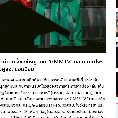
ุดม่วนครั้งยิ่งใหญ่ จาก “GMMTV” คอนเทนต์โพร
จิ้นคู่ฮอตยอดนิยม
 ออฟ-จุมพล อดุลกิตติพร, กัน-อรรถพันธ์ พูลสวัสดิ์, เต-ตะวัน
มสนุกสุดมันส์ กับการเนรมิตโชว์สุดอลังการตระการตา ร้อง เล่น เต้น
ญใจมหาชน “ศรราม น้ำเพชร” (ศรราม, ปอย, เบลล์, เต๋า), ลิเก
าแมนท่า เมลานี่ และแก๊งนางงาม นางสงกรานต์ GMMTV “ป่าน-ปทิต
อภิสมัยมงคล, กระปุก-พลอยนิรา หิรัญทวีศิลป์, ไซซี-รัตท์ริชา ประ
วามม่วนแบบจอยๆ ให้แฟนๆ ที่อยู่ในฮอลล์ ณ ธันเดอร์โดม เมืองทอง
 ทาง “TTM LIVE” ที่สามารถรองรับผู้ชมได้ครอบคลุมทั่วโลก ใน