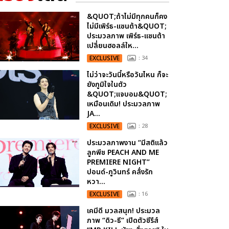
&QUOT;ถ้าไม่มีทุกคนก็คง
ไม่มีเพิร์ธ-แซนต้า&QUOT;
ประมวลภาพ เพิร์ธ-แซนต้า
เปลี่ยนฮอลล์ให...
EXCLUSIVE
: 34
ไม่ว่าจะวันนี้หรือวันไหน ก็จะ
ยังภูมิใจในตัว
&QUOT;แจบอม&QUOT;
เหมือนเดิม! ประมวลภาพ
JA...
EXCLUSIVE
: 28
ประมวลภาพงาน “มีสติแล้ว
ลูกพีช PEACH AND ME
PREMIERE NIGHT”
ปอนด์-ภูวินทร์ คลั่งรัก
หวา...
EXCLUSIVE
: 16
เคมีดี มวลสนุก! ประมวล
ภาพ “ดิว-ธี” เปิดตัวซีรีส์