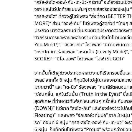
“คริส-สิงโต-ออฟ-กัน-เต-นิว-ศรราม” จะต้องร่วมเปิดพ
จริง และโชว์ปิดท้ายแบบฟินๆ จากเสียงร้องของหนุ่ม
“คริส-สิงโต” ที่ควงคู่โชว์เพลง “สิ่งที่คิด (BETTER
MORE)” ส่วน “ออฟ-กัน” โชว์เพลงคู่สุดคิ้วท์ “ข้างๆ
ประกวด นางสงกรานต์ ที่เนรมิตเวทีประกวดสวยตระการต
ตัวกรรมการและรายละเอียดงานก่อนส่งเข้าโชว์เมดเล่ย์
You Mind?)”, “จิงจิง-กัน” โชว์เพลง “นิทานพันดาว”,
“กระปุก-เต” ร้องเพลง “เหงาเป็น (Lovely Mode)”, 
SCORE)”, “นีโอ-ออฟ” โชว์เพลง “โฮ่ง! (SUGOI)”
จากนั้นก็เข้าสู่ช่วงประกวดหาสาวงามที่เรียกรอยยิ้มแ
เพลย์ จากทั้ง 6 หนุ่ม ที่กุมมือโชว์คู่ในเพลงความหมาย
มากกว่านี้” และ “เต-นิว” ร้องเพลง “คนเสิร์ตคนจน+
“ซ่อนกลิ่น, แค่ในวันนั้น (Truth in the Eyes)” ซึ่งเร
สุดพิเศษ ที่ทำเอาเวทีไฟลุก จนแฟนๆ กรี๊ดลั่น กับเพลง
(DOWN)” โชว์จาก “สิงโต-กัน” และต้องร้องว้าวไปกับ
Floating)” และเพลง “รักเธอหัวทิ่มบ่อ” จาก 3 หนุ่ม “
รัก” ก่อนที่ 6 หนุ่ม “คริส-สิงโต-ออฟ-กัน-เต-นิว” จะร
6 หนุ่ม ก็แท็คทีมโชว์เพลง “Proud” พร้อมกล่าวขอ