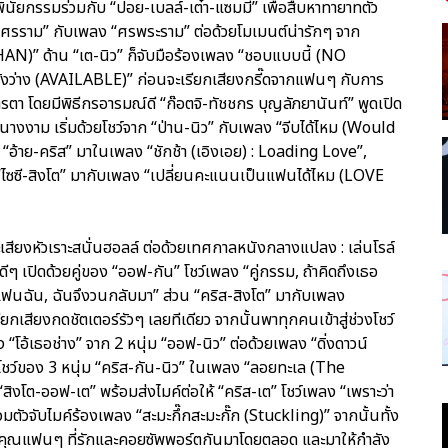
ินัยกรรมร่วมกับ “ปอย-เบลล์-เต๋า-แซมมี่” เพื่อสืบหาทายาทตัว
 “ศรราม” กับเพลง “ศรพระราม” ต่อด้วยโมเมนต์น่ารักๆ จาก
 THAN)” ด้าน “เต-นิว” ก็จับมือร้องเพลง “ชอบแบบนี้ (NO
 ยังว่าง (AVAILABLE)” ก่อนจะเรียกเสียงกรี๊ดจากแฟนๆ กับการ
า โดยมีพิธีกรอารมณ์ดี “ก๊อตจิ-ทัชชกร บุญลัภยานันท์” พูดเปิด
นางงาม เริ่มด้วยโชว์จาก “ป่าน-นิว” กับเพลง “จีบได้ไหม (Would
 “อ้าย-คริส” มาในเพลง “ชักช้า (เอิงเอย) : Loading Love”,
“ไซซี-สิงโต” มากับเพลง “เปลี่ยนคะแนนเป็นแฟนได้ไหม (LOVE
ละเสียงหัวเราะสนั่นฮอลล์ ต่อด้วยเทศกาลหนังกลางแปลง : เล่นโรล์
ดีๆ เปิดด้วยคู่ของ “ออฟ-กัน” โชว์เพลง “คู่กรรม, ถ้าคิดถึงเธอ
แฟนฉัน, ฉันจึงวนกลับมา” ส่วน “คริส-สิงโต” มากับเพลง
ียกเสียงกดชัตเตอร์รัวๆ เลยทีเดียว จากนั้นพาทุกคนเข้าสู่ช่วงโชว์
 “โอ้เธอช่าง” จาก 2 หนุ่ม “ออฟ-นิว” ต่อด้วยเพลง “ดิ่งดาวน์
โชว์ของ 3 หนุ่ม “คริส-กัน-นิว” ในเพลง “ลอยทะเล (The
สิงโต-ออฟ-เต” พร้อมส่งไมค์ต่อให้ “คริส-เต” โชว์เพลง “เพราะว่า
วมตัวจับไมค์ร้องเพลง “สะมะกึ๊กสะมะกั๊ก (Stuckling)” จากนั้นทั้ง
บคุณแฟนๆ ที่รักและคอยซัพพอร์ตกันมาโดยตลอด และมาให้กำลัง