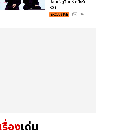
ปอนด์-ภูวินทร์ คลั่งรัก
หวา...
EXCLUSIVE
: 16
เรื่อง
เด่น