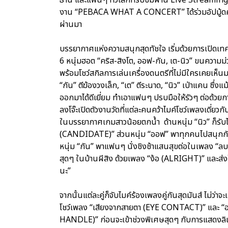
งาน “PEBACA WHAT A CONCERT” ได้ร่วมอัปมู้ดความส
ผ่านมา
บรรยากาศแห่งความสนุกสุดทัชใจ เริ่มด้วยการเปิดเทศ
6 หนุ่มฮอต “คริส-สิงโต, ออฟ-กัน, เต-นิว” ขนคว
พร้อมโชว์สกิลการเล่นเครื่องดนตรีที่ไม่มีใครเคยเห็น
“กัน” ตีฆ้องวงเล็ก, “เต” ตีระนาด, “นิว” เป่าแคน ซึ่งแม
ออกมาได้ดีเยี่ยม ทำเอาแฟนๆ ปรบมือให้รัวๆ ต่อด้วยก
ลงโจ๊ะเปิดตัวงานวัดที่แต่ละคนคว้าไมค์โชว์เพลงเดี่ยว
ในบรรยากาศเกมสาวน้อยตกน้ำ ด้านหนุ่ม “นิว” ก็รั
(CANDIDATE)” ส่วนหนุ่ม “ออฟ” พาทุกคนไปสนุกกั
หนุ่ม “กัน” พาแฟนๆ นั่งชิงช้าแสนสุขต่อในเพลง “ลบย
สุดๆ ในบ้านผีสิง ด้วยเพลง “ง้อ (ALRIGHT)” และส่งใ
นะ”
จากนั้นแต่ละคู่ก็จับไมค์ร้องเพลงคู่กันสุดมันส์ ไม่ว่า
โชว์เพลง “เสียงจากสายตา (EYE CONTACT)” และ “อ
HANDLE)” ก่อนจะเข้าช่วงพิเศษสุดๆ กับการแสดงลิเ