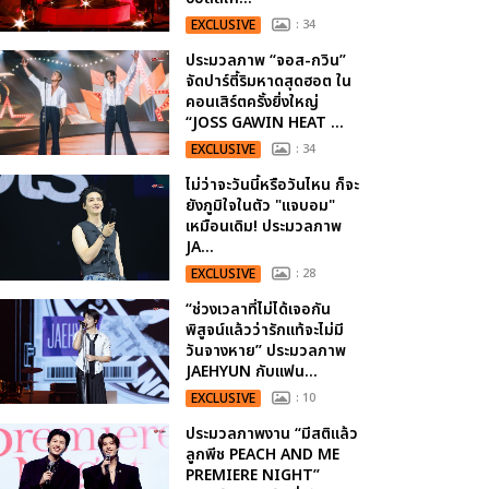
EXCLUSIVE
: 34
ประมวลภาพ “จอส-กวิน”
จัดปาร์ตี้ริมหาดสุดฮอต ใน
คอนเสิร์ตครั้งยิ่งใหญ่
“JOSS GAWIN HEAT ...
EXCLUSIVE
: 34
ไม่ว่าจะวันนี้หรือวันไหน ก็จะ
ยังภูมิใจในตัว "แจบอม"
เหมือนเดิม! ประมวลภาพ
JA...
EXCLUSIVE
: 28
“ช่วงเวลาที่ไม่ได้เจอกัน
พิสูจน์แล้วว่ารักแท้จะไม่มี
วันจางหาย” ประมวลภาพ
JAEHYUN กับแฟน...
EXCLUSIVE
: 10
ประมวลภาพงาน “มีสติแล้ว
ลูกพีช PEACH AND ME
PREMIERE NIGHT”