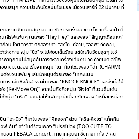
นุก ความประทับใจสนั่นโซเชียล เมื่อวันเสาร์ที่ 22 มีนาคม ที่
กาลงานวัดความสนุกสนาน กับการแห่กลองยาว โชว์เครื่องเป่า ที่
ามม่วนเสิร์ฟแฟนๆ ในเพลง “Hey Hey” และเพลง “สัญญาเดือนหก”
มาก่อน โดย “คริส” ตีกลองยาว, “สิงโต” ตีฉาบ, “ออฟ” ดีดพิณ,
้ว่าร่างกายหนุ่ม “นิว” จะไม่ค่อยเต็มร้อย แต่ใจเกินร้อยสุดๆ โชว์
ารพาทุกคนไปสนุกกับการตะลุยเครื่องเล่นงานวัด ด้วยเมดเล่ย์เพ
กันอย่างม่วนจอย เริ่มจากหนุ่ม “เต” ที่มาโชว์เพลง “ฉ่ำ (CHARM)
บไม้ต่อชวนแฟนๆ เล่นม้าหมุนด้วยเพลง “เทคะแนน
บการ เล่นชิงช้าสวรรค์ในเพลง “KNOCK KNOCK” และส่งต่อให้
ัง (Re-Move On)” จากนั้นถึงคิวหนุ่ม “สิงโต” ที่ชวนตื่นเต้น
ห้หนุ่ม “คริส” มอบสุขให้แฟนๆ ต่อเนื่องกับเพลง “เหนื่อยหน่อย
จะเป็น “เต-นิว” ที่มาในเพลง “ผีหลอก” ส่วน “คริส-สิงโต” แท็คทีม
อฟ-กัน” คว้าไมค์ร้องเพลง “ไม่รักไม่ลง (TOO CUTE TO
กตอน PEBACA concert : ทายาทคุณย่า ซึ่งทายาททั้ง 7 คน