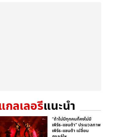
แกลเลอรี
แนะนำ
"ถ้าไม่มีทุกคนก็คงไม่มี
เพิร์ธ-แซนต้า" ประมวลภาพ
เพิร์ธ-แซนต้า เปลี่ยน
ฮอลล์ให...