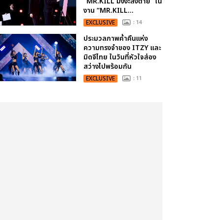
“MR.KILL มังงะสั่งตาย” ใน
งาน “MR.KILL...
EXCLUSIVE
: 14
ประมวลภาพค่ำคืนแห่ง
ความทรงจำของ ITZY และ
มิดจีไทย ในวันที่หัวใจส่อง
สว่างไปพร้อมกัน
EXCLUSIVE
: 11