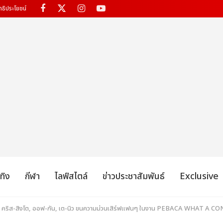
ทธิประโยชน์
เทิง
กีฬา
ไลฟ์สไตล์
ข่าวประชาสัมพันธ์
Exclusive
จาย! คริส-สิงโต, ออฟ-กัน, เต-นิว ขนความม่วนเสิร์ฟแฟนๆ ในงาน PEBACA WHAT A 