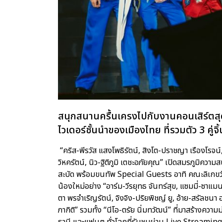
สนุกสนานครื้นเครงไปกับงานคอนเสิร์ตส
ไวเดอร์ชั้นนำของเมืองไทย ที่รวมตัว 3 คู่
“คริส-พีรวัส แสงโพธิรัตน์, สิงโต-ปราชญา เรืองโรจน์,
วิหครัตน์, นิว-ฐิติภูมิ เตชะอภัยคุณ” เปิดสมรภูมิควา
สะบัด พร้อมขนทัพ Special Guests อาทิ คณะลิเกขวั
น้องใหม่อย่าง “อาร์ม-วีรยุทธ จันทร์สุข, แซมมี่-ซ
ตา พรจำเริญรัตน์, จิงจิง-ปริยพิชญ์ ยู, อ้าย-สรัลชนา 
ภากิติ” รวมทั้ง “นีโอ-ตรัย นิ่มทวัฒน์” ที่มาสร้างค
ธานี และแฟนๆ ทั่วโลกที่รับชมผ่าน Live Streaming