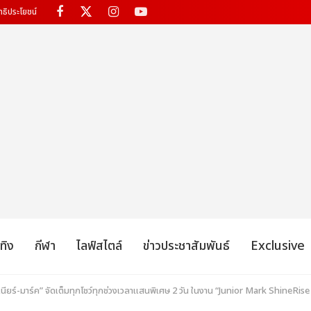
ทธิประโยชน์
เทิง
กีฬา
ไลฟ์สไตล์
ข่าวประชาสัมพันธ์
Exclusive
“จูเนียร์-มาร์ค” จัดเต็มทุกโชว์ทุกช่วงเวลาแสนพิเศษ 2 วัน ในงาน “Junior Mark ShineR