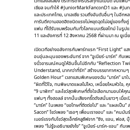
เวทีแสงสีเสียง ตระการตาครบรสทุกโมเมนต์ จนแฟนๆ 
เชียล จนทำให้ #JuniorMarkFanconD1 และ #Jun
และประเทศไทย, มาเลเซีย รวมถึงอันดับอื่นๆ ในอีกหลาย
การันตีความฮอตฮิตชนิดแรงไม่หยุดฉุดไม่อยู่ของทั้งคู่
แฟน ที่ได้รับชมพร้อมกันทั่วโลกแบบเรียลไทม์ ในรู
11 และอังคารที่ 12 สิงหาคม 2568 ที่ผ่านมา ณ ยูเนี่ย
เปิดเวทีอย่างอลังการกับพาร์ทแรก “First Light”
อบอุ่นละมุนของพระจันทร์ จาก “จูเนียร์-มาร์ค” กับเพ
งบิ้วอารมณ์คนดูให้อินขึ้นไปอีกกับ “Reflection T
Understand, มากกว่าที่รัก” สร้างบรรยากาศหวานๆ 
Golden Hour” เวลาแสนพิเศษของฉัน “มาร์ค” มาในลุค
“ผิดที่ไว้ใจ, ทนพิษบาดแผลไม่ไหว, เหนื่อยไหมหัวใจ, คุ
“9 นาฬิกา” และโชว์สุดพิเศษที่ตั้งใจเลือกมามอบให
แฟนๆ ทั้งฮอลล์ จากนั้นเสียงกรี๊ดดังสนั่นยาวๆ เมื่อเป
“มาร์ค” ในเพลง “ขอโทษที่ติดต่อไป” และ “แผลเป็น” 
Sacon” โชว์เพลง “เธอๆ เพื่อนเราชอบ” และ “คนมันรั
เบอร์แรงกับโชว์สุดเอ็กซ์คลูซีฟจาก “ซิง, แจน, ฟอส, บ
เพลง “ไม่รู้จะอธิบายยังไง” “จูเนียร์-มาร์ค-แจน” ก