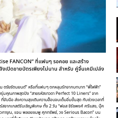
Rise FANCON” ที่แฟนๆ รอคอย และสร้าง
งเปิดขายบัตรเพียงไม่นาน สำหรับ คู่จิ้นเคมีเปล่ง
นธนิน ตรัยรัตนยนต์” หรือที่แฟนๆ ตกหลุมรักจากบทบาท “พี่ไฟฟ้า”
์วัยรุ่นคุณภาพสุดปัง “สายรหัสเทวดา Perfect 10 Liners” จาก
บมือ ส่งความสุขเติมความฮ็อบจนเต็มอิ่มขั้นสุด กับช่วงเวลาที่
์สจากเกสต์รับเชิญพิเศษ ทั้ง 2 วัน “ฟอส จิรัชพงศ์ ศรีแสง, บุ๊ค
์ ชีวการุณ, แจน พลอยชมพู ศุภทรัพย์, วง Serious Bacon” บน