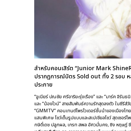
สำหรับคอนเสิร์ต “Junior Mark Shine
ปรากฏการณ์บัตร Sold out ทั้ง 2 รอบ หลั
ประกาย
“จูเนียร์ ปณชัย ศรีอาริยะรุ่งเรือง” และ “มาร์ค จิรั
และ “น้องไวน์” สายสัมพันธ์ความรักสุดลงตัว ในซีรีส
“GMMTV” คอนเทนต์โพรไวเดอร์ชั้นนำของเมืองไทย ที่จั
แสนพิเศษ โชว์เต็มรูปแบบและสเปเชียลโชว์ สุดเซอร์ไพร
กษิดิ์เดช ปลูกผล, เกรท สพล อัศวมั่นคง, ซิง หฤษฎ