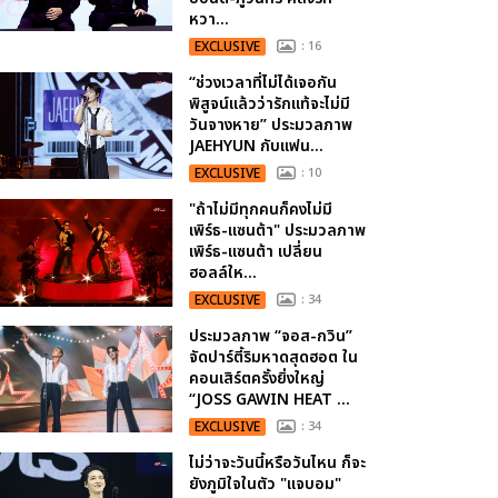
หวา...
EXCLUSIVE
: 16
“ช่วงเวลาที่ไม่ได้เจอกัน
พิสูจน์แล้วว่ารักแท้จะไม่มี
วันจางหาย” ประมวลภาพ
JAEHYUN กับแฟน...
EXCLUSIVE
: 10
"ถ้าไม่มีทุกคนก็คงไม่มี
เพิร์ธ-แซนต้า" ประมวลภาพ
เพิร์ธ-แซนต้า เปลี่ยน
ฮอลล์ให...
EXCLUSIVE
: 34
ประมวลภาพ “จอส-กวิน”
จัดปาร์ตี้ริมหาดสุดฮอต ใน
คอนเสิร์ตครั้งยิ่งใหญ่
“JOSS GAWIN HEAT ...
EXCLUSIVE
: 34
ไม่ว่าจะวันนี้หรือวันไหน ก็จะ
ยังภูมิใจในตัว "แจบอม"