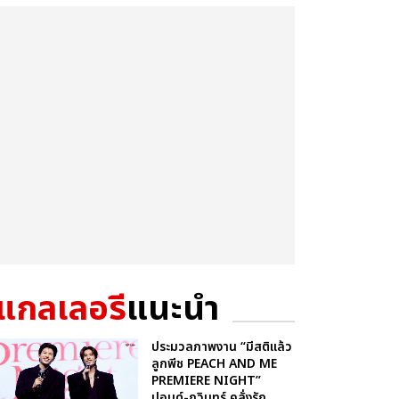
แกลเลอรี
แนะนำ
ประมวลภาพงาน “มีสติแล้ว
ลูกพีช PEACH AND ME
PREMIERE NIGHT”
ปอนด์-ภูวินทร์ คลั่งรัก