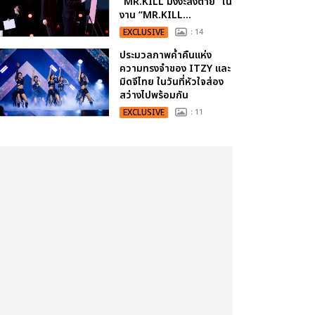
“MR.KILL มังงะสั่งตาย” ใน
งาน “MR.KILL...
EXCLUSIVE
: 14
ประมวลภาพค่ำคืนแห่ง
ความทรงจำของ ITZY และ
มิดจีไทย ในวันที่หัวใจส่อง
สว่างไปพร้อมกัน
EXCLUSIVE
: 11