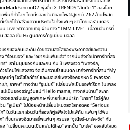
จะเครซี่ทั้งอินและฟินหนักมาก สร้างกระแสร้อนแรงบนโลกโซ
iorMarkFanconD2 พุ่งขึ้น X TRENDS “อันดับ 1” ของโลก
พื้นที่ทั่วโลก โดยทั้งสองวันมียอดโพสต์สูงกว่า 2.62 ล้านโพสต์
 ที่เรียกได้ว่าสร้างความประทับใจทั้งแฟนๆ ชาวไทยและอินเตอร์
ปแบบ Live Streamimg ผ่านทาง “TMM LIVE” เมื่อวันจันทร์ที่
น ฮอลล์ ชั้น F6 ศูนย์การค้ายูเนี่ยน มอลล์
 แสงแรกของกันและกัน ด้วยความสดใสของพระอาทิตย์และความ
ลง “ร้อนของ” และ “อยากมีแฟนแล้ว” จากนั้นส่งต่อเข้าพาร์ทที่สอ
wins” เราในมุมของกันและกัน กับ 3 เพลงรวด “เพลงรัก,
ด้วยโคมไฟแสงสลัว จัดเต็มความโรแมนติก มาถึงพาร์ทที่สาม “My
เท่ๆ โชว์โซโลกีต้าร์ และเมดเล่ย์เพลงร็อคอกหัก 5 เพลงรวด
กเข่า, ยาพิษ” ทางด้าน “จูเนียร์” เปลี่ยนฟิลเป็นซอฟต์ร็อค ในเพลง
้คุณแม่เป็นของขวัญวันแม่ “Hello mama, ทางกลับบ้าน” สะกด
ิดตัวแขกรับเชิญสุดพิเศษ พี่ชายที่แสนน่ารัก “เกรท” โชว์คู่กับ
ส่วน “จูเนียร์” ไม่น้อยหน้าเปลี่ยนโหมดสดใสกอดคอ “Serious
ก” ในวันแรก ส่วนวันที่สองก็ฟูลฟิลใจไม่แพ้กัน แฟนๆ ได้ฟิน
ุ๊ค” ที่ขนเพลงฮิตมาเสริ์ฟแฟนๆ ครบรส “จูเนียร์-มาร์ค-ซิง” กับ
ับเพลง “เปลี่ยนคะแนนเป็นแฟนได้ไหม” จากนั้น “มาร์ค” ขอสลับโหมด