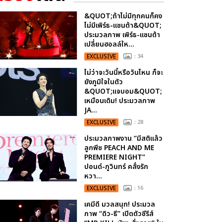
&QUOT;ถ้าไม่มีทุกคนก็คง
ไม่มีเพิร์ธ-แซนต้า&QUOT;
ประมวลภาพ เพิร์ธ-แซนต้า
เปลี่ยนฮอลล์ให...
EXCLUSIVE
: 34
ไม่ว่าจะวันนี้หรือวันไหน ก็จะ
ยังภูมิใจในตัว
&QUOT;แจบอม&QUOT;
เหมือนเดิม! ประมวลภาพ
JA...
EXCLUSIVE
: 28
ประมวลภาพงาน “มีสติแล้ว
ลูกพีช PEACH AND ME
PREMIERE NIGHT”
ปอนด์-ภูวินทร์ คลั่งรัก
หวา...
EXCLUSIVE
: 16
เคมีดี มวลสนุก! ประมวล
ภาพ “ดิว-ธี” เปิดตัวซีรีส์