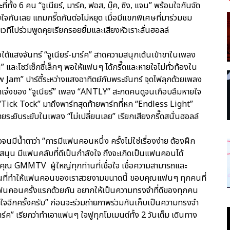
ที่ทั้ง 6 คน “จูเนียร์, มาร์ค, ฟอส, บุ๊ค, ซิง, แจน” พร้อมใจกันจัด
จกันเลย แถมกรี๊ดกันต่อไม่หยุด เมื่อมีแขกพิเศษที่มาร่วมชม
ึ้นเวทีไปร่วมพูดคุยเรียกรอยยิ้มและเสียงหัวเราะลั่นฮอลล์
ใต้แสงจันทร์ “จูเนียร์-มาร์ค” สาดความสนุกเต้นเข้าขาในเพลง
 และโชว์เซ็กซี่เล็กๆ พอให้แฟนๆ ได้กรี๊ดและหายใจไม่ทั่วท้องใน
w Jam” ปาร์ตี้ระหว่างแสงอาทิตย์กับพระจันทร์ จุดไฟลุกด้วยเพลง
เจ๋งของ “จูเนียร์” เพลง “ANTLY” สะกดคนดูจนเกือบลืมหายใจ
“Tick Tock” มาถึงพาร์ทสุดท้ายพาร์ทที่หก “Endless Light”
กายระยิบระยับในเพลง “ไม่เปลี่ยนเลย” เรียกเสียงกรี๊ดสนั่นฮอลล์
นมีน้ำตาว่า “การมีแฟนคอนหนึ่ง ครั้งไม่ใช่เรื่องง่าย ต้องฝึก
ับสนุน มีแฟนคลับที่ดีเป็นกำลังใจ ถึงจะเกิดเป็นแฟนคอนได้
คุณ GMMTV ผู้ใหญ่ทุกท่านที่เชื่อใจ เชื่อความสามารถและ
คนที่ทำให้แฟนคอนของเราสวยงามขนาดนี้ ขอบคุณแฟนๆ ทุกคนที่
ฟนคอนครั้งแรกด้วยกัน อยากให้เป็นความทรงจำที่ดีของทุกคน
กใจอีกครั้งครับ” ก่อนจะร่วมถ่ายภาพร่วมกันเก็บเป็นความทรงจำ
าร์ค” เรียกว่าทำเอาแฟนๆ ใจฟูทุกโมเมนต์ทั้ง 2 วันเต็ม เดินทาง