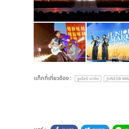
เเท็กที่เกี่ยวข้อง :
จูเนียร์-มาร์ค
JUNIOR MA