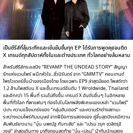
เป็นซีรีส์ที่ลุ้นระทึกและเข้มข้นขึ้นทุก EP ได้รับการพูดคุยจนติด
X เทรนด์ทุกสัปดาห์ทั้งในและต่างประเทศ ทั่วโลกอย่างล้นหลาม
สำหรับซีรีส์กระแสปัง “REVAMP THE UNDEAD STORY” สัญญา
รักแห่งแวมไพร์ ผนึกหัวใจ...ชั่วนิรันดร์ จาก “GMMTV” คอนเทนต์
โพรไวเดอร์ชั้นนำของเมืองไทย โดยเฉพาะ EP9 ล่าสุดมียอด โพสต์กว่า
1.2 ล้านโพสต์บน X และขึ้นเทรนด์อันดับ 1 Wroldwide, Thailand
และอีกกว่า 15 พื้นที่ รวมไปถึงขึ้น เทรนด์ X อันดับอื่นๆ ในอีกหลาย
พื้นที่ทั่วโลก ที่พาแฟนๆ ท่องไปในโลกพลังพิเศษของเหล่า “แวมไพร์”
ปะทะ ความแข็งแกร่งของ “กลุ่มฮันเตอร์” และความรักต่างสถานะ
ระหว่างแวมไพร์กับมนุษย์ จากฝีมือการแสดงของ คู่จิ้นสุดปังเคมีความ
สัมพันธ์ยาวนาน “บุ๋น นพณัฐ กันทะชัย” และ “เปรม วรุศ ชวลิตรุจิ
วงษ์” ล่าสุดเดินทาง มาถึงตอนสุดท้าย “บุ๋น-เปรม” นำทีมนักแสดง