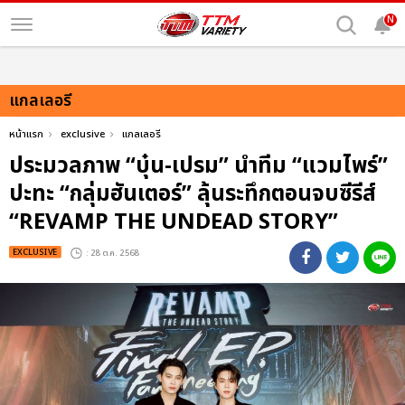
N
แกลเลอรี
หน้าแรก
exclusive
แกลเลอรี
ประมวลภาพ “บุ๋น-เปรม” นำทีม “แวมไพร์”
ปะทะ “กลุ่มฮันเตอร์” ลุ้นระทึกตอนจบซีรีส์
“REVAMP THE UNDEAD STORY”
EXCLUSIVE
: 28 ต.ค. 2568