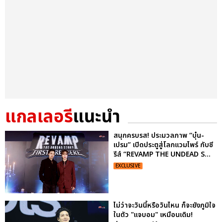
แกลเลอรี
แนะนำ
สนุกครบรส! ประมวลภาพ “บุ๋น-
เปรม” เปิดประตูสู่โลกแวมไพร์ กับซี
รีส์ “REVAMP THE UNDEAD S...
EXCLUSIVE
ไม่ว่าจะวันนี้หรือวันไหน ก็จะยังภูมิใจ
ในตัว "แจบอม" เหมือนเดิม!