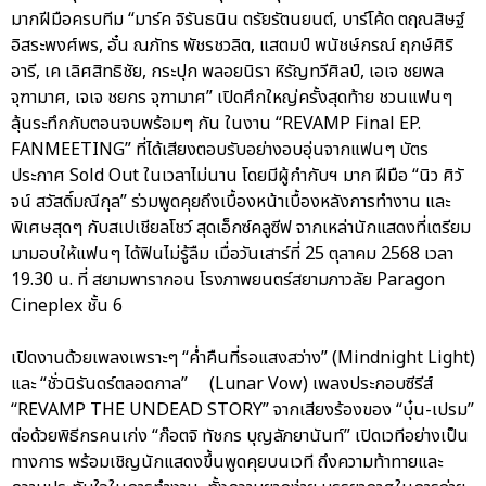
มากฝีมือครบทีม “มาร์ค จิรันธนิน ตรัยรัตนยนต์, บาร์โค้ด ตฤณสิษฐ์
อิสระพงศ์พร, อั๋น ณภัทร พัชรชวลิต, แสตมป์ พนัชษ์กรณ์ ฤกษ์ศิริ
อารี, เค เลิศสิทธิชัย, กระปุก พลอยนิรา หิรัญทวีศิลป์, เอเจ ชยพล
จุฑามาศ, เจเจ ชยกร จุฑามาศ” เปิดศึกใหญ่ครั้งสุดท้าย ชวนแฟนๆ
ลุ้นระทึกกับตอนจบพร้อมๆ กัน ในงาน “REVAMP Final EP.
FANMEETING” ที่ได้เสียงตอบรับอย่างอบอุ่นจากแฟนๆ บัตร
ประกาศ Sold Out ในเวลาไม่นาน โดยมีผู้กำกับฯ มาก ฝีมือ “นิว ศิวั
จน์ สวัสดิ์มณีกุล” ร่วมพูดคุยถึงเบื้องหน้าเบื้องหลังการทำงาน และ
พิเศษสุดๆ กับสเปเชียลโชว์ สุดเอ็กซ์คลูซีฟ จากเหล่านักแสดงที่เตรียม
มามอบให้แฟนๆ ได้ฟินไม่รู้ลืม เมื่อวันเสาร์ที่ 25 ตุลาคม 2568 เวลา
19.30 น. ที่ สยามพารากอน โรงภาพยนตร์สยามภาวลัย Paragon
Cineplex ชั้น 6
เปิดงานด้วยเพลงเพราะๆ “ค่ำคืนที่รอแสงสว่าง” (Mindnight Light)
และ “ชั่วนิรันดร์ตลอดกาล” (Lunar Vow) เพลงประกอบซีรีส์
“REVAMP THE UNDEAD STORY” จากเสียงร้องของ “บุ๋น-เปรม”
ต่อด้วยพิธีกรคนเก่ง “ก๊อตจิ ทัชกร บุญลัภยานันท์” เปิดเวทีอย่างเป็น
ทางการ พร้อมเชิญนักแสดงขึ้นพูดคุยบนเวที ถึงความท้าทายและ