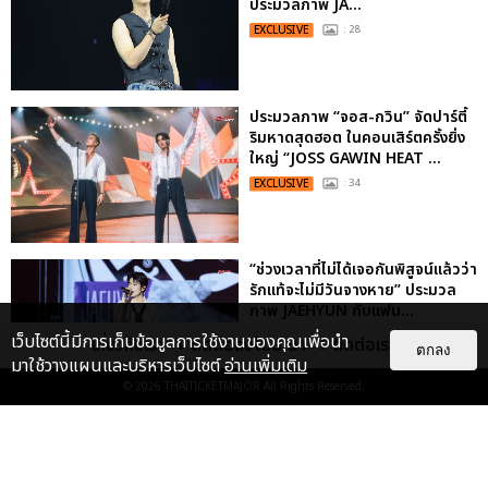
ประมวลภาพ JA...
EXCLUSIVE
: 28
ประมวลภาพ “จอส-กวิน” จัดปาร์ตี้
ริมหาดสุดฮอต ในคอนเสิร์ตครั้งยิ่ง
ใหญ่ “JOSS GAWIN HEAT ...
EXCLUSIVE
: 34
“ช่วงเวลาที่ไม่ได้เจอกันพิสูจน์แล้วว่า
รักแท้จะไม่มีวันจางหาย” ประมวล
ภาพ JAEHYUN กับแฟน...
EXCLUSIVE
: 10
เว็บไซต์นี้มีการเก็บข้อมูลการใช้งานของคุณเพื่อนำ
เกี่ยวกับเรา
ติดต่อลงโฆษณา
ติดต่อเรา
ตกลง
มาใช้วางแผนและบริหารเว็บไซต์
อ่านเพิ่มเติม
© 2026
THAITICKETMAJOR
All Rights Reserved.
ประมวลภาพงาน “มีสติแล้วลูกพีช
PEACH AND ME PREMIERE
NIGHT” ปอนด์-ภูวินทร์ คลั่งรัก
หวา...