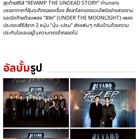
สุดท้ายซีรีส์ “REVAMP THE UNDEAD STORY” ท่ามกลาง
บรรยากาศที่ลุ้นระทึกตลอดเรื่อง สั่งลาโลกของแวมไพร์อย่างสวยงาม
และปิดท้ายด้วยเพลง “ลิขิต” (UNDER THE MOONLIGHT) เพลง
ประกอบซีรีส์จาก 2 หนุ่ม “บุ๋น-เปรม” ส่งแฟนๆ กลับบ้านด้วยความ
ประทับใจและอยู่ในความทรงจำตลอดไป
อัลบั้ม
รูป