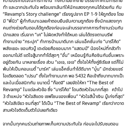
ความประทับใจในการทำงาน ทั้งความยากง่าย บรรยากาศในการถ่าย
ทำ และฉากประทับใจ พร้อมชาเล้นท์ให้นักแสดงทุกคนได้ช่วยกัน กับ
“Revamp’s Story challenge” เรียงรูปจาก EP 1-9 ให้ถูกต้อง โดย
มี “พี่นิว” ผู้กำกับมาเฉลยคำตอบยืนยันความถูกต้อง ซึ่งนักแสดงทุก
คนต่างช่วยกันตอบได้ถูกต้องก่อนจะเล่าบรรยากาศการทำงานร่วมกับ
นักแสดง เริ่มจาก “เค” ไม่ผิดหวังทำได้หมด เล่นได้ตรงตามบรีฟ
ทำงานง่าย “กระปุก” ทำการบ้านมาดีมาก เล่นแอ็คชั่นเก่ง “บาร์โค้ด”
พลังเยอะ ชอบคิวบู๊ เตะต่อยคือชอบมาก “แสตมป์” น้องใหม่ที่กลัวทำ
ออกมาไม่ดี แต่ใจสู้มากทำได้สุดๆ “อั๋น” เหมือนรู้กันคือชินกับอั๋นเพราะ
อยู่ด้วยกัน มาหลายเรื่อง ส่วน “เอเจ, เจเจ” ตั้งใจให้ทั้งคู่ซีเรียส แต่ก็ไม่
พ้นให้เป็นคอมเมดี้ “มาร์ค” เล่นแอ็คชั่นทำได้ดีมาก “บุ๋น” มักช่วยแชร์
ไอเดียตลอด “เปรม” ตั้งใจทำงานมาก พอ 5432 คือเข้าถึงบาทบาทเป๊ะ
และในเมื่อสนิทกัน ขนาดนี้ “ก๊อตจิ” เลยจัดให้หา “The Best of
Revamp” ในแต่ละหัวข้อ ซึ่ง “บาร์โค้ด” โดนติดหัวใจมากที่สุด คว้าไป
3 ตำแหน่ง “หัวใจสีแดง เซฟโซนของเพื่อน” “หัวใจสีน้ำเงิน บู๊เก่งที่สุด”
“หัวใจสีเขียว ซนที่สุด” ได้เป็น “The Best of Revamp” เรียกว่ากวาด
สามหัวใจติดเต็มตัวไปเลยทีเดียว
จากนั้นทุกคนร่วมถ่ายภาพเก็บความประทับใจ ก่อนจะไปรับชมตอน