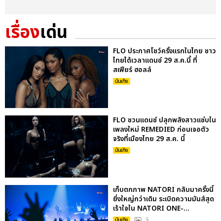
เรื่อง
เด่น
FLO ประกาศโชว์ครั้งแรกในไทย ชาว
ไทยได้เวลาแดนซ์ 29 ส.ค.นี้ ที่
สเฟียร์ ฮอลล์
บันเทิง
FLO ชวนแดนซ์ ปลุกพลังสาวแซ่บใน
เพลงใหม่ REMEDIED ก่อนเจอตัว
จริงที่เมืองไทย 29 ส.ค. นี้
บันเทิง
เก็บตกภาพ NATORI กลับมาครั้งนี้
ยิ่งใหญ่กว่าเดิม ระเบิดความมันส์สุด
เร้าใจใน NATORI ONE-...
บันเทิง
: 5