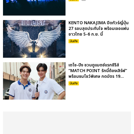
KENTO NAKAJIMA ปิดทัวร์ญี่ปุ่น
27 รอบสุดประทับใจ พร้อมเจอแฟน
ชาวไทย 5-6 ก.ย. นี้
บันเทิง
เตโช-ปิง ชวนดูแมตซ์แรกซีรีส์
“MATCH POINT รักนี้ต้องเสิร์ฟ”
พร้อมชมโชว์พิเศษ กดบัตร 19...
บันเทิง