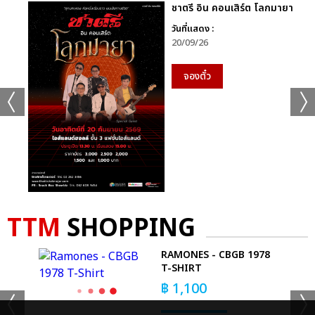
คุณสมบัติอื่นๆ ที่น่าสนใจของ UA SPORTSMASK
ชาตรี อิน คอนเสิร์ต โลกมายา
วันที่แสดง :
- ผลิตด้วยผ้า 3 ชั้น ตามคำแนะนำเกี่ยวกับหน้ากากผ้าขององค์การ
20/09/26
อนามัยโลก
- ผลิตจากวัสดุประสิทธิภาพสูงจาก Under Armour ออกแบบโดย
จองตั๋ว
เฉพาะสำหรับสวมใส่ได้ทั้งวัน และในขณะเล่นกีฬา
- มีรูปทรงสำหรับช่องอากาศ ทำให้หน้ากากไม่แนบทับปากหรือจมูก
สวมใส่สบาย หายใจได้สะดวก
- ผ้าชั้นนอกกันน้ำ ทำจากผ้านิ่ม ทำให้หายใจได้ดียิ่งขึ้น
- ผ้าชั้นในผลิตด้วยเทคโนโลยียับยั้งการเกิดจุลินทรีย์ซึ่งเป็นสาเหตุ
ของแบคทีเรีย ทำให้หน้ากากสะอาดเหมือนใหม่อยู่เสมอ
- ชั้นโพลียูรีเทนโอเพ่นเซลล์โฟม (Polyurethane Open-Cell
Foam) แผ่นโฟมชั้นกลางที่ระบายอากาศได้ดี แต่ไม่ทำให้ความชื้นหรือ
TTM
SHOPPING
เหงื่อแพร่กระจายออกไป
- ชั้นผ้า UA ISO-CHILL ที่ใช้ประกอบด้านในสุดของหน้ากากและส่วน
RAMONES - CBGB 1978
สายคล้องหูให้ความรู้สึกเย็นสบายทุกครั้งที่สวมใส่
E
T-SHIRT
- เนื้อผ้านุ่มลื่น ไม่ระคายเคืองผิวหน้า สวมใส่สบาย ระบายความชื้นจาก
฿
1,100
ปากได้ดี
- รูปทรงหน้ากากเข้ากับใบหน้า สอดรับกับทรงจมูก