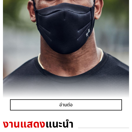
อ่านต่อ
งานแสดง
แนะนำ