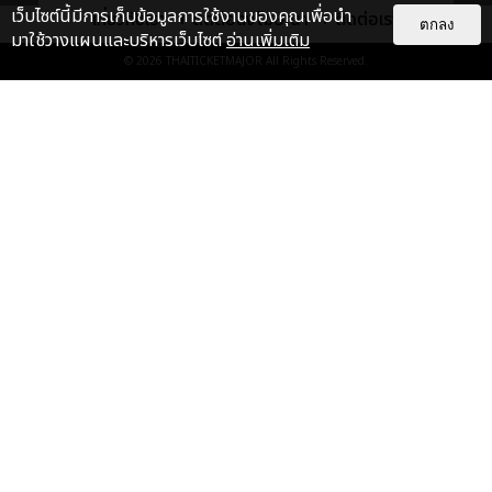
BUY NOW
เว็บไซต์นี้มีการเก็บข้อมูลการใช้งานของคุณเพื่อนำ
- ส่วนโครงด้านบนของหน้ากากมีความนุ่มและสามารถปรับให้กระชับ
เกี่ยวกับเรา
ติดต่อลงโฆษณา
ติดต่อเรา
ตกลง
มาใช้วางแผนและบริหารเว็บไซต์
อ่านเพิ่มเติม
กับจมูกได้
© 2026
THAITICKETMAJOR
All Rights Reserved.
- สายคล้องหูและส่วนข้างของหน้ากากมีความยืดหยุ่น
- สามารถซัก ตาก และนำกลับมาใช้ซ้ำได้
*มาพร้อมกับกระเป๋าใบเล็กที่สามารถซักได้ ผลิตจากเทคโนโลยียับยั้ง
การเกิดจุลินทรีย์
สามารถเป็นเจ้าของ UA SPORTSMASK ได้แล้วตั้งแต่วันที่ 20
สิงหาคม 2563 เป็นต้นไป ที่ร้าน Under Armour ทุกสาขา (ยกเว้น
สาขาศูนย์การค้าจังซีลอน) ร้าน Hoops Station ร้าน Dilok ร้าน
SportsWorld และ ร้าน Project Beyond ในเครือสหพัฒน์
(สินค้ามีจำนวนจำกัด และจำกัดการซื้อคนละไม่เกิน 5 ชิ้น) ราคา
990 บาท
เเท็กที่เกี่ยวข้อง :
เรื่อง
แนะนำ
UA SPORTSMASK,
UNDER ARMOUR
หน้ากากผ้า
แฟชั่นก็ต้องมา! ปกป้องตัวเองแบบมี
หน้ากากผ้าออกกำลังกาย