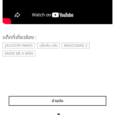
เเท็กที่เกี่ยวข้อง :
JACKSON WANG
แจ็คสัน หวัง
MAGICMAN 2
MADE ME A MAN
แชร์ :
SHARE
TWEET
LINE
อ่านต่อ