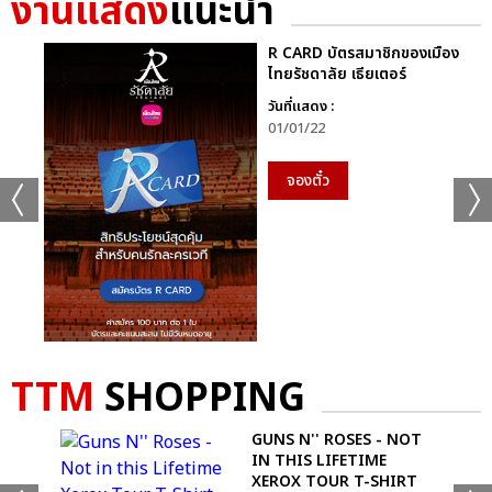
งานแสดง
แนะนำ
R CARD บัตรสมาชิกของเมือง
ไทยรัชดาลัย เธียเตอร์
วันที่แสดง :
01/01/22
จองตั๋ว
TTM
SHOPPING
-
GUNS N'' ROSES - NOT
LS
IN THIS LIFETIME
XEROX TOUR T-SHIRT