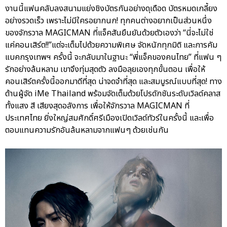
งานนี้แฟนคลับลงสนามแย่งชิงบัตรกันอย่างดุเดือด บัตรหมดเกลี้ยง
อย่างรวดเร็ว เพราะไม่มีใครอยากนก! ทุกคนต่างอยากเป็นส่วนหนึ่ง
ของจักรวาล MAGICMAN ที่แจ็คสันยืนยันด้วยตัวเองว่า “นี่จะไม่ใช่
แค่คอนเสิร์ต!!”แต่จะเต็มไปด้วยความพิเศษ จัดหนักทุกมิติ และการคัม
แบคกรุงเทพฯ ครั้งนี้ จะกลับมาในฐานะ “พี่แจ็คของคนไทย” ที่แฟน ๆ
รักอย่างล้นหลาม เขาจึงทุ่มสุดตัว ลงมือลุยเองทุกขั้นตอน เพื่อให้
คอนเสิร์ตครั้งนี้ออกมาดีที่สุด น่าจดจำที่สุด และสมบูรณ์แบบที่สุด! ทาง
ด้านผู้จัด iMe Thailand พร้อมจัดเต็มด้วยโปรดักชันระดับเวิลด์คลาส
ทั้งแสง สี เสียงสุดอลังการ เพื่อให้จักรวาล MAGICMAN ที่
ประเทศไทย ยิ่งใหญ่สมศักดิ์ศรีเมืองเปิดเวิลด์ทัวร์ในครั้งนี้ และเพื่อ
ตอบแทนความรักอันล้นหลามจากแฟนๆ ด้วยเช่นกัน