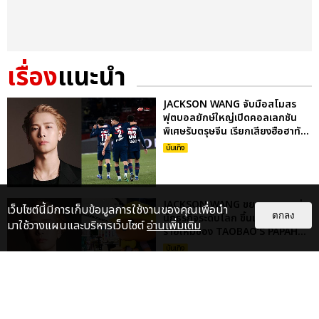
เรื่อง
แนะนำ
JACKSON WANG จับมือสโมสร
ฟุตบอลยักษ์ใหญ่เปิดคอลเลกชัน
พิเศษรับตรุษจีน เรียกเสียงฮือฮาทั...
บันเทิง
JACKSON WANG ขยายบทบาทสู่
เว็บไซต์นี้มีการเก็บข้อมูลการใช้งานของคุณเพื่อนำ
ตกลง
นักธุรกิจระดับโลก ขึ้นแท่นผู้ถือหุ้น
มาใช้วางแผนและบริหารเว็บไซต์
อ่านเพิ่มเติม
รายใหม่ของ TAOBAO’S PAPAH...
บันเทิง
“แจ็คสัน หวัง” พร้อมแล้วเปิดเวิลด์
ทัวร์ MAGICMAN 2 ที่กรุงเทพฯ 3–