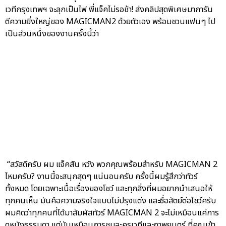
เวทีกรุงเทพฯ จะลุกเป็นไฟ พี่แจ็คไม่รอช้า! ส่งคลิปสุดพิเศษมาการัน
ตีความยิ่งใหญ่ของ MAGICMAN2 ด้วยตัวเอง พร้อมชวนแฟนๆ ไป
เป็นส่วนหนึ่งของงานครั้งนี้ว่า
“สวัสดีครับ ผม แจ็คสัน หวัง พวกคุณพร้อมสำหรับ MAGICMAN 2
ไหมครับ? งานนี้จะสนุกสุดๆ แน่นอนครับ ครั้งนี้ผมรู้สึกว่าทัวร์
ทั้งหมด โดยเฉพาะเนื้อเรื่องของโชว์ และทุกสิ่งที่ผมอยากนำเสนอให้
ทุกคนเห็น มันคือความจริงใจแบบไม่ปรุงแต่ง และซื่อสัตย์ต่อโชว์ครับ
ผมคิดว่าทุกคนที่ได้มาสัมผัสทัวร์ MAGICMAN 2 จะไม่เหมือนแค่การ
ดูหนังธรรมดา แต่มันเหมือนการชมละครเวทีและภาพยนตร์ ที่คุณเข้า