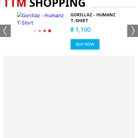
TTM
SHOPPING
GORILLAZ - HUMANZ
T-SHIRT
฿
1,100
BUY NOW