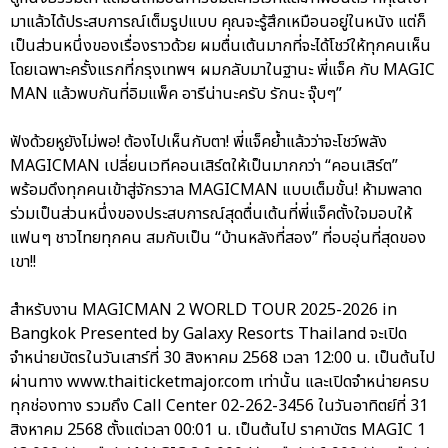
มาแล้วได้ประสบการณ์เต็มรูปแบบ คุณจะรู้สึกเหมือนอยู่ในหนัง แต่ก็
เป็นส่วนหนึ่งของเรื่องราวด้วย ผมตื่นเต้นมากที่จะได้โชว์ให้ทุกคนเห็น
โดยเฉพาะครั้งแรกที่กรุงเทพฯ ผมกลับมาในฐานะ พี่แจ็ค กับ MAGIC
MAN แล้วพบกันที่อิมแพ็ค อารีน่านะครับ รักนะ จุ๊บๆ”
ฟังด้วยหูยังไม่พอ! ต้องไปเห็นกับตา! พี่แจ็คย้ำแล้วว่าจะโชว์พลัง
MAGICMAN เปลี่ยนเวทีคอนเสิร์ตให้เป็นมากกว่า “คอนเสิร์ต”
พร้อมดึงทุกคนเข้าสู่จักรวาล MAGICMAN แบบเต็มขั้น! ห้ามพลาด
ร่วมเป็นส่วนหนึ่งของประสบการณ์สุดตื่นเต้นที่พี่แจ็คตั้งใจมอบให้
แฟนๆ ชาวไทยทุกคน สมกับเป็น “บ้านหลังที่สอง” ที่อบอุ่นที่สุดของ
เขา!!
สำหรับงาน MAGICMAN 2 WORLD TOUR 2025-2026 in
Bangkok Presented by Galaxy Resorts Thailand จะเปิด
จำหน่ายบัตรในวันเสาร์ที่ 30 สิงหาคม 2568 เวลา 12:00 น. เป็นต้นไป
ผ่านทาง www.thaiticketmajor.com เท่านั้น และเปิดจำหน่ายครบ
ทุกช่องทาง รวมถึง Call Center 02-262-3456 ในวันอาทิตย์ที่ 31
สิงหาคม 2568 ตั้งแต่เวลา 00:01 น. เป็นต้นไป ราคาบัตร MAGIC 1