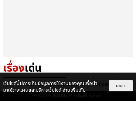
เรื่อง
เด่น
FLO ประกาศโชว์ครั้งแรกในไทย ชาว
เว็บไซต์นี้มีการเก็บข้อมูลการใช้งานของคุณเพื่อนำ
เกี่ยวกับเรา
ติดต่อลงโฆษณา
ติดต่อเรา
ไทยได้เวลาแดนซ์ 29 ส.ค.นี้ ที่
ตกลง
มาใช้วางแผนและบริหารเว็บไซต์
อ่านเพิ่มเติม
สเฟียร์ ฮอลล์
© 2026
THAITICKETMAJOR
All Rights Reserved.
บันเทิง
FLO ชวนแดนซ์ ปลุกพลังสาวแซ่บใน
เพลงใหม่ REMEDIED ก่อนเจอตัว
จริงที่เมืองไทย 29 ส.ค. นี้