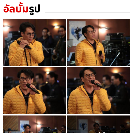
อัลบั้ม
รูป