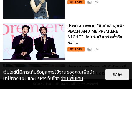
EXCLUSIVE
: 28
ประมวลภาพงาน “มีสติแล้วลูกพีช
PEACH AND ME PREMIERE
NIGHT” ปอนด์-ภูวินทร์ คลั่งรัก
หวา...
EXCLUSIVE
: 16
ประมวลภาพ “จอส-กวิน” จัดปาร์ตี้
เว็บไซต์นี้มีการเก็บข้อมูลการใช้งานของคุณเพื่อนำ
เกี่ยวกับเรา
ติดต่อลงโฆษณา
ติดต่อเรา
ริมหาดสุดฮอต ในคอนเสิร์ตครั้งยิ่ง
ตกลง
มาใช้วางแผนและบริหารเว็บไซต์
อ่านเพิ่มเติม
ใหญ่ “JOSS GAWIN HEAT ...
© 2026
THAITICKETMAJOR
All Rights Reserved.
EXCLUSIVE
: 34
“ช่วงเวลาที่ไม่ได้เจอกันพิสูจน์แล้วว่า
รักแท้จะไม่มีวันจางหาย” ประมวล
ภาพ JAEHYUN กับแฟน...
EXCLUSIVE
: 10