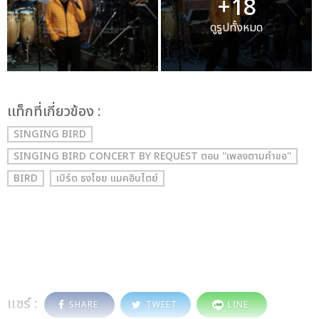
+18
ดูรูปทั้งหมด
เเท็กที่เกี่ยวข้อง :
SINGING BIRD
SINGING BIRD CONCERT BY REQUEST ตอน ''เพลงตามคำขอ''
BIRD
เบิร์ด ธงไชย แมคอินไตย์
แชร์ :
SHARE
TWEET
LINE