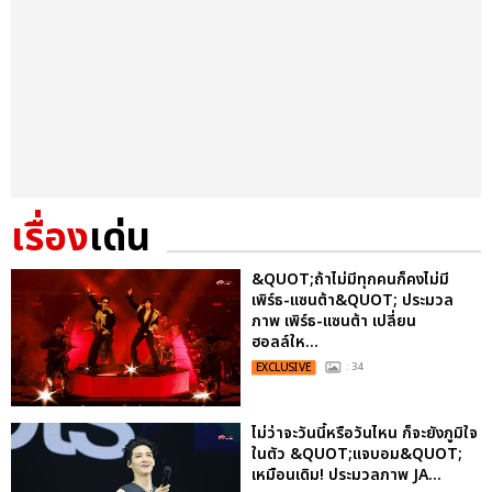
เรื่อง
เด่น
&QUOT;ถ้าไม่มีทุกคนก็คงไม่มี
เพิร์ธ-แซนต้า&QUOT; ประมวล
ภาพ เพิร์ธ-แซนต้า เปลี่ยน
ฮอลล์ให...
EXCLUSIVE
: 34
ไม่ว่าจะวันนี้หรือวันไหน ก็จะยังภูมิใจ
ในตัว &QUOT;แจบอม&QUOT;
เหมือนเดิม! ประมวลภาพ JA...