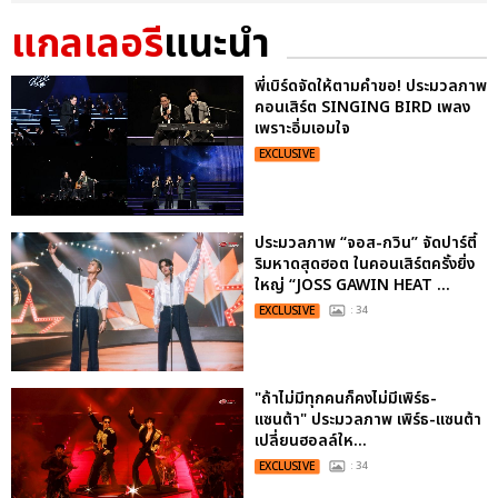
แกลเลอรี
แนะนำ
พี่เบิร์ดจัดให้ตามคำขอ! ประมวลภาพ
คอนเสิร์ต SINGING BIRD เพลง
เพราะอิ่มเอมใจ
EXCLUSIVE
ประมวลภาพ “จอส-กวิน” จัดปาร์ตี้
ริมหาดสุดฮอต ในคอนเสิร์ตครั้งยิ่ง
ใหญ่ “JOSS GAWIN HEAT ...
EXCLUSIVE
: 34
"ถ้าไม่มีทุกคนก็คงไม่มีเพิร์ธ-
แซนต้า" ประมวลภาพ เพิร์ธ-แซนต้า
เปลี่ยนฮอลล์ให...
EXCLUSIVE
: 34