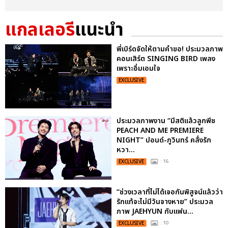
แกลเลอรี
แนะนำ
พี่เบิร์ดจัดให้ตามคำขอ! ประมวลภาพ
คอนเสิร์ต SINGING BIRD เพลง
เพราะอิ่มเอมใจ
EXCLUSIVE
ประมวลภาพงาน “มีสติแล้วลูกพีช
PEACH AND ME PREMIERE
NIGHT” ปอนด์-ภูวินทร์ คลั่งรัก
หวา...
EXCLUSIVE
: 16
“ช่วงเวลาที่ไม่ได้เจอกันพิสูจน์แล้วว่า
รักแท้จะไม่มีวันจางหาย” ประมวล
ภาพ JAEHYUN กับแฟน...
EXCLUSIVE
: 10