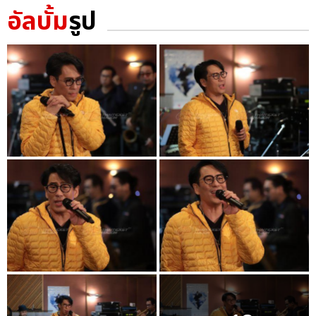
อัลบั้ม
รูป