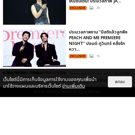
เหมือนเดิม! ประมวลภาพ JA...
EXCLUSIVE
: 28
ประมวลภาพงาน “มีสติแล้วลูกพีช
PEACH AND ME PREMIERE
NIGHT” ปอนด์-ภูวินทร์ คลั่งรัก
หวา...
EXCLUSIVE
: 16
ประมวลภาพ “จอส-กวิน” จัดปาร์ตี้
เว็บไซต์นี้มีการเก็บข้อมูลการใช้งานของคุณเพื่อนำ
เกี่ยวกับเรา
ติดต่อลงโฆษณา
ติดต่อเรา
ริมหาดสุดฮอต ในคอนเสิร์ตครั้งยิ่ง
ตกลง
มาใช้วางแผนและบริหารเว็บไซต์
อ่านเพิ่มเติม
ใหญ่ “JOSS GAWIN HEAT ...
© 2026
THAITICKETMAJOR
All Rights Reserved.
EXCLUSIVE
: 34
“ช่วงเวลาที่ไม่ได้เจอกันพิสูจน์แล้วว่า
รักแท้จะไม่มีวันจางหาย” ประมวล
ภาพ JAEHYUN กับแฟน...
: 10