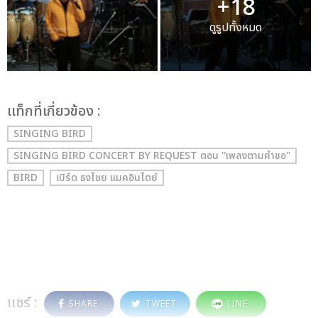
+18
ดูรูปทั้งหมด
เเท็กที่เกี่ยวข้อง :
SINGING BIRD
SINGING BIRD CONCERT BY REQUEST ตอน ''เพลงตามคำขอ''
BIRD
เบิร์ด ธงไชย แมคอินไตย์
แชร์ :
SHARE
TWEET
LINE