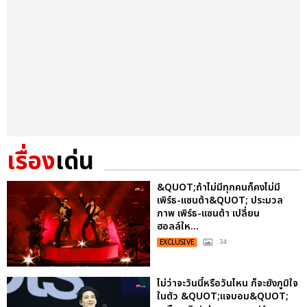
เรื่อง
เด่น
&QUOT;ถ้าไม่มีทุกคนก็คงไม่มี
เพิร์ธ-แซนต้า&QUOT; ประมวล
ภาพ เพิร์ธ-แซนต้า เปลี่ยน
ฮอลล์ให...
EXCLUSIVE
: 34
ไม่ว่าจะวันนี้หรือวันไหน ก็จะยังภูมิใจ
ในตัว &QUOT;แจบอม&QUOT;