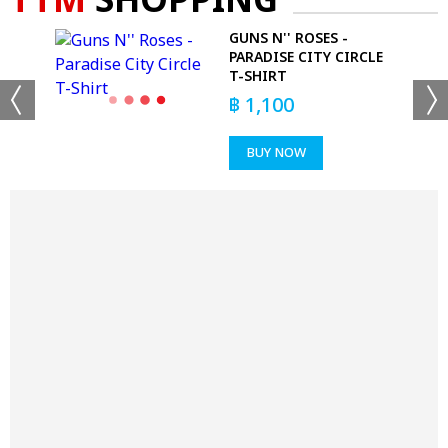
TTM
SHOPPING
 T-
GUNS N'' ROSES -
PARADISE CITY CIRCLE
T-SHIRT
฿
1,100
BUY NOW