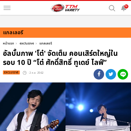
N
แกลเลอรี
หน้าแรก
exclusive
แกลเลอรี
อัลบั้มภาพ 'โต๋' จัดเต็ม คอนเสิร์ตใหญ่ใน
รอบ 10 ปี “โต๋ ศักดิ์สิทธิ์ ทูเดย์ ไลฟ์”
EXCLUSIVE
: 2 ก.ย. 2562