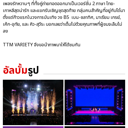
เพลงรักหวานๆ ที่ทั้งคู่ถ่ายทอดออกมาเป็นเวอร์ชั่น 2 ภาษา ไทย-
เกาหลีสุดน่ารัก และแขกรับเชิญชุดสุดท้าย กลุ่มคนสำคัญที่อยู่กับโต๋มา
ตั้งแต่ก้าวแรกในวงการบันเทิง วง B5 เบน-ชลาทิศ, มาเรียม เกรย์,
เค้ก-อุทัย, และ คิว-สุวีระ บอกเลยว่าเต็มไปด้วยคุณภาพที่ผู้ชมจะลืมไม่
ลง
TTM VARIETY จึงขอนำภาพมาให้ได้ชมกัน
อัลบั้ม
รูป