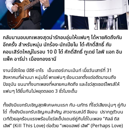
กลับมามอบบทเพลงสุดน่ารักอบอุ่นให้แฟนๆ ได้หายคิดถึงกัน
อีกครั้ง สำหรับหนุ่ม นักร้อง-นักเปียโน โต๋-ศักดิ์สิทธิ์ กับ
คอนเสิร์ตใหญ่ในรอบ 10 ปี โต๋ ศักดิ์สิทธิ์ ทูเดย์ ไลฟ์ แอท อิม
แพ็ค อารีน่า เมืองทองธานี
งานนี้จัดโดย บีอีซี-เทโร เอ็นเตอร์เทนเม้นท์ เมื่อวันเสาร์ที่ 31
สิงหาคมที่ผ่านมา หนุ่มโต๋ พาแฟนๆ ย้อนเวลาตั้งแต่อดีตมาจนถึง
ปัจจุบัน ขนมาทั้งบทเพลงที่หลายคนคิดถึง และโชว์สุดเซอร์ไพรส์ให้
แฟนๆ ได้ยิ้มกันไม่หยุดตลอด 3 ชั่วโมงเต็ม
ทั้งยังมีแขกรับเชิญสุดพิเศษคนแรก กัน-นภัทร ที่โชว์เสียงนุ่มๆ คู่กับ
โต๋ ทั้งยังมีแขกรับเชิญคนสำคัญ สาวอารมณ์ดี จียอน ปรากฏตัวบน
เวทีด้วยลุคร้อนแรงพร้อมโชว์สเต็ปแดนซ์คู่กับโต๋ในเพลง “คิลล์ ดิส
เลิฟ” (Kill This Love) ต่อด้วย “เพอแฮพซ์ เลิฟ” (Perhaps Love)