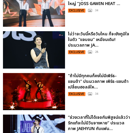
ใหญ่ “JOSS GAWIN HEAT ...
EXCLUSIVE
: 34
ไม่ว่าจะวันนี้หรือวันไหน ก็จะยังภูมิใจ
ในตัว "แจบอม" เหมือนเดิม!
ประมวลภาพ JA...
EXCLUSIVE
: 28
"ถ้าไม่มีทุกคนก็คงไม่มีเพิร์ธ-
แซนต้า" ประมวลภาพ เพิร์ธ-แซนต้า
เปลี่ยนฮอลล์ให...
EXCLUSIVE
: 34
“ช่วงเวลาที่ไม่ได้เจอกันพิสูจน์แล้วว่า
รักแท้จะไม่มีวันจางหาย” ประมวล
ภาพ JAEHYUN กับแฟน...