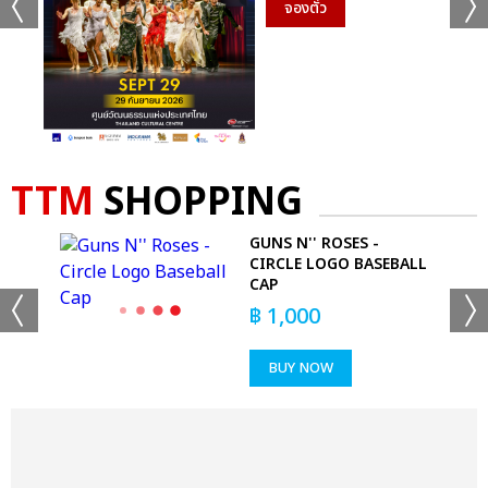
จองตั๋ว
TTM
SHOPPING
IND
GUNS N'' ROSES -
CIRCLE LOGO BASEBALL
CAP
฿
1,000
BUY NOW