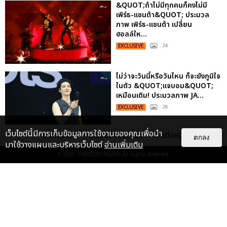
&QUOT;ถ้าไม่มีทุกคนก็คงไม่มี
เพิร์ธ-แซนต้า&QUOT; ประมวล
ภาพ เพิร์ธ-แซนต้า เปลี่ยน
ฮอลล์ให...
EXCLUSIVE
: 34
ไม่ว่าจะวันนี้หรือวันไหน ก็จะยังภูมิใจ
ในตัว &QUOT;แจบอม&QUOT;
เหมือนเดิม! ประมวลภาพ JA...
EXCLUSIVE
: 28
เว็บไซต์นี้มีการเก็บข้อมูลการใช้งานของคุณเพื่อนำ
เกี่ยวกับเรา
ติดต่อลงโฆษณา
ติดต่อเรา
ตกลง
มาใช้วางแผนและบริหารเว็บไซต์
อ่านเพิ่มเติม
ประมวลภาพงาน “มีสติแล้วลูกพีช
© 2026
THAITICKETMAJOR
All Rights Reserved.
PEACH AND ME PREMIERE
NIGHT” ปอนด์-ภูวินทร์ คลั่งรัก
หวา...
EXCLUSIVE
: 16
ประมวลภาพ “จอส-กวิน” จัดปาร์ตี้