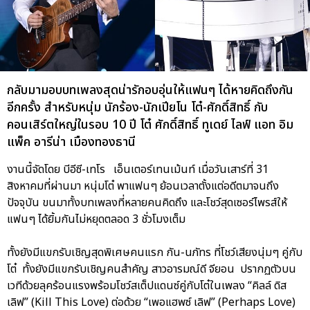
กลับมามอบบทเพลงสุดน่ารักอบอุ่นให้แฟนๆ ได้หายคิดถึงกัน
อีกครั้ง สำหรับหนุ่ม นักร้อง-นักเปียโน โต๋-ศักดิ์สิทธิ์ กับ
คอนเสิร์ตใหญ่ในรอบ 10 ปี โต๋ ศักดิ์สิทธิ์ ทูเดย์ ไลฟ์ แอท อิม
แพ็ค อารีน่า เมืองทองธานี
งานนี้จัดโดย บีอีซี-เทโร เอ็นเตอร์เทนเม้นท์ เมื่อวันเสาร์ที่ 31
สิงหาคมที่ผ่านมา หนุ่มโต๋ พาแฟนๆ ย้อนเวลาตั้งแต่อดีตมาจนถึง
ปัจจุบัน ขนมาทั้งบทเพลงที่หลายคนคิดถึง และโชว์สุดเซอร์ไพรส์ให้
แฟนๆ ได้ยิ้มกันไม่หยุดตลอด 3 ชั่วโมงเต็ม
ทั้งยังมีแขกรับเชิญสุดพิเศษคนแรก กัน-นภัทร ที่โชว์เสียงนุ่มๆ คู่กับ
โต๋ ทั้งยังมีแขกรับเชิญคนสำคัญ สาวอารมณ์ดี จียอน ปรากฏตัวบน
เวทีด้วยลุคร้อนแรงพร้อมโชว์สเต็ปแดนซ์คู่กับโต๋ในเพลง “คิลล์ ดิส
เลิฟ” (Kill This Love) ต่อด้วย “เพอแฮพซ์ เลิฟ” (Perhaps Love)