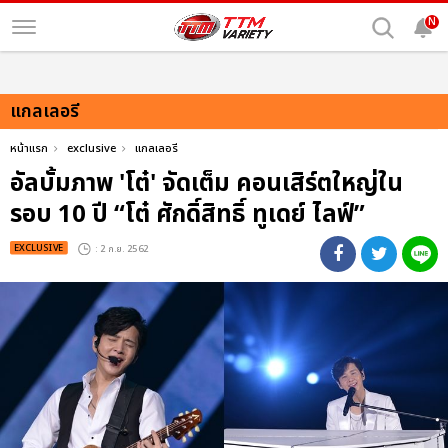
N
แกลเลอรี
หน้าแรก
exclusive
แกลเลอรี
อัลบั้มภาพ 'โต๋' จัดเต็ม คอนเสิร์ตใหญ่ใน
รอบ 10 ปี “โต๋ ศักดิ์สิทธิ์ ทูเดย์ ไลฟ์”
EXCLUSIVE
: 2 ก.ย. 2562