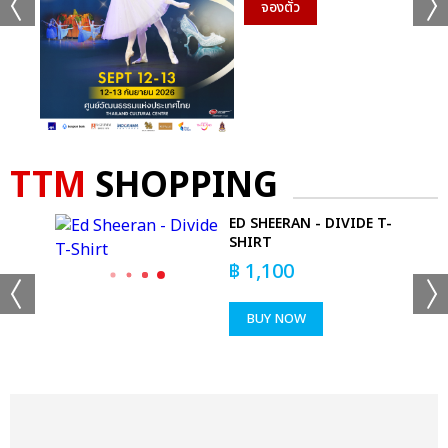
จองตั๋ว
TTM
SHOPPING
GGLE
ED SHEERAN - DIVIDE T-
SHIRT
฿
1,100
BUY NOW