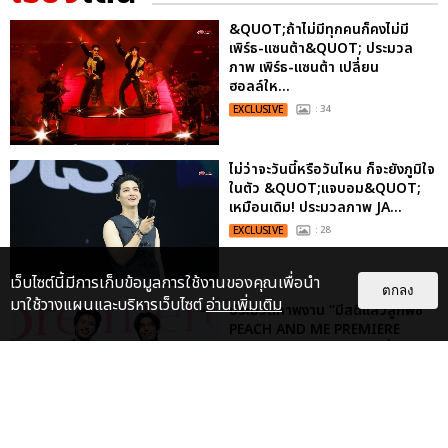
&QUOT;ถ้าไม่มีทุกคนก็คงไม่มี
เพิร์ธ-แซนต้า&QUOT; ประมวล
ภาพ เพิร์ธ-แซนต้า เปลี่ยน
ฮอลล์ให...
EXCLUSIVE
: 34
ไม่ว่าจะวันนี้หรือวันไหน ก็จะยังภูมิใจ
ในตัว &QUOT;แจบอม&QUOT;
เหมือนเดิม! ประมวลภาพ JA...
EXCLUSIVE
: 28
เว็บไซต์นี้มีการเก็บข้อมูลการใช้งานของคุณเพื่อนำ
ตกลง
มาใช้วางแผนและบริหารเว็บไซต์
อ่านเพิ่มเติม
ประมวลภาพงาน “มีสติแล้วลูกพีช
PEACH AND ME PREMIERE
NIGHT” ปอนด์-ภูวินทร์ คลั่งรัก
หวา...
EXCLUSIVE
: 16