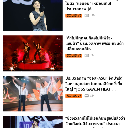
ในตัว "แจบอม" เหมือนเดิม!
ประมวลภาพ JA...
EXCLUSIVE
: 28
"ถ้าไม่มีทุกคนก็คงไม่มีเพิร์ธ-
แซนต้า" ประมวลภาพ เพิร์ธ-แซนต้า
เปลี่ยนฮอลล์ให...
EXCLUSIVE
: 34
ประมวลภาพ “จอส-กวิน” จัดปาร์ตี้
ริมหาดสุดฮอต ในคอนเสิร์ตครั้งยิ่ง
ใหญ่ “JOSS GAWIN HEAT ...
EXCLUSIVE
: 34
“ช่วงเวลาที่ไม่ได้เจอกันพิสูจน์แล้วว่า
รักแท้จะไม่มีวันจางหาย” ประมวล