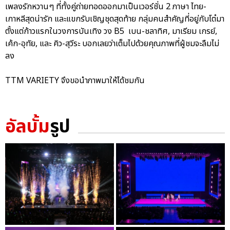
เพลงรักหวานๆ ที่ทั้งคู่ถ่ายทอดออกมาเป็นเวอร์ชั่น 2 ภาษา ไทย-
เกาหลีสุดน่ารัก และแขกรับเชิญชุดสุดท้าย กลุ่มคนสำคัญที่อยู่กับโต๋มา
ตั้งแต่ก้าวแรกในวงการบันเทิง วง B5 เบน-ชลาทิศ, มาเรียม เกรย์,
เค้ก-อุทัย, และ คิว-สุวีระ บอกเลยว่าเต็มไปด้วยคุณภาพที่ผู้ชมจะลืมไม่
ลง
TTM VARIETY จึงขอนำภาพมาให้ได้ชมกัน
อัลบั้ม
รูป