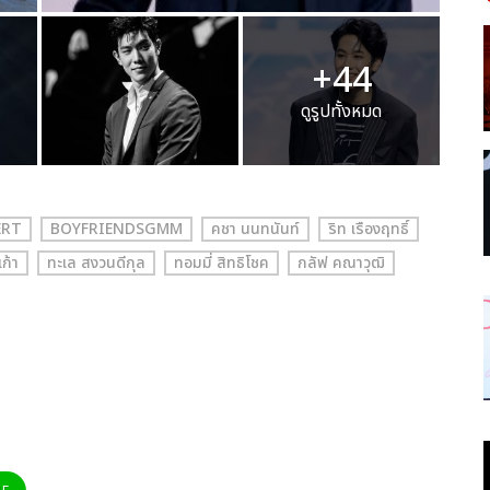
+44
ดูรูปทั้งหมด
ERT
BOYFRIENDSGMM
คชา นนทนันท์
ริท เรืองฤทธิ์
เก้า
ทะเล สงวนดีกุล
ทอมมี่ สิทธิโชค
กลัฟ คณาวุฒิ