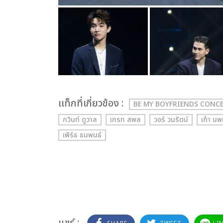
เเท็กที่เกี่ยวข้อง :
BE MY BOYFRIENDS CONC
กวินท์ ดูวาล
เกรท สพล
วอร์ วนรัตน์
เก้า นพ
เพิร์ธ ธนพนธ์
แชร์ :