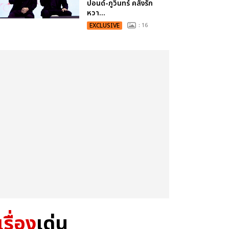
ปอนด์-ภูวินทร์ คลั่งรัก
หวา...
EXCLUSIVE
: 16
เรื่อง
เด่น