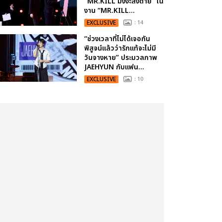
“MR.KILL มังงะสั่งตาย” ใน
งาน “MR.KILL...
EXCLUSIVE
: 14
“ช่วงเวลาที่ไม่ได้เจอกัน
พิสูจน์แล้วว่ารักแท้จะไม่มี
วันจางหาย” ประมวลภาพ
JAEHYUN กับแฟน...
EXCLUSIVE
: 10