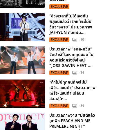
EXCLUSIVE
“ช่วงเวลาที่ไม่ได้เจอกัน
พิสูจน์แล้วว่ารักแท้จะไม่มี
วันจางหาย” ประมวลภาพ
JAEHYUN กับแฟน...
EXCLUSIVE
: 10
ประมวลภาพ “จอส-กวิน”
จัดปาร์ตี้ริมหาดสุดฮอต ใน
คอนเสิร์ตครั้งยิ่งใหญ่
“JOSS GAWIN HEAT ...
EXCLUSIVE
: 34
"ถ้าไม่มีทุกคนก็คงไม่มี
เพิร์ธ-แซนต้า" ประมวลภาพ
เพิร์ธ-แซนต้า เปลี่ยน
ฮอลล์ให...
EXCLUSIVE
: 34
ประมวลภาพงาน “มีสติแล้ว
ลูกพีช PEACH AND ME
PREMIERE NIGHT”