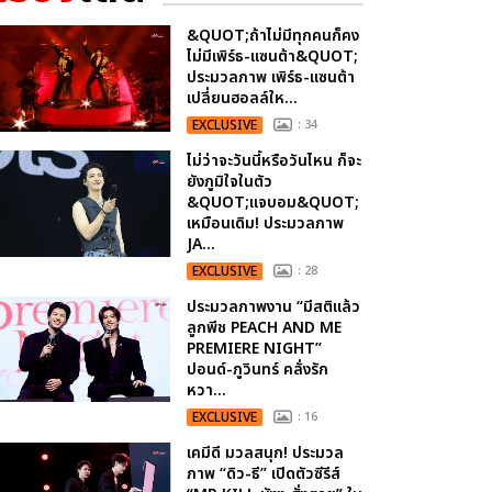
&QUOT;ถ้าไม่มีทุกคนก็คง
ไม่มีเพิร์ธ-แซนต้า&QUOT;
ประมวลภาพ เพิร์ธ-แซนต้า
เปลี่ยนฮอลล์ให...
EXCLUSIVE
: 34
ไม่ว่าจะวันนี้หรือวันไหน ก็จะ
ยังภูมิใจในตัว
&QUOT;แจบอม&QUOT;
เหมือนเดิม! ประมวลภาพ
JA...
EXCLUSIVE
: 28
ประมวลภาพงาน “มีสติแล้ว
ลูกพีช PEACH AND ME
PREMIERE NIGHT”
ปอนด์-ภูวินทร์ คลั่งรัก
หวา...
EXCLUSIVE
: 16
เคมีดี มวลสนุก! ประมวล
ภาพ “ดิว-ธี” เปิดตัวซีรีส์