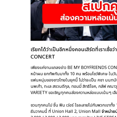
เรียกได้ว่าเป็นอีกหนึ่งคอนเสิร์ตที่เราเ
CONCERT
เพียงแค่งานแถลงข่าว BE MY BOYFRIENDS CONCER
หน้าผม ยกทัพกันมาทั้ง 10 คน พร้อมโชว์พิเศษ ในวั
แฟนหนุ่มของชาวไทยในยุคนี้ ไม่ว่าจะเป็น คชา นนทนันท์
นพเก้า, ทะเล สงวนดีกุล, ทอมมี่ สิทธิโชค, กลัฟ คณ
VARIETY ขอเชิญทุกคนส่องความหล่อแบบเน้นๆ เลือ
ชวนทุกคนไป จิ้น ฟิน เว่อร์ ใจละลายไปกับพวกเขาทั้
ธันวาคมนี้ ที่ Union Hall 2, Union Mall
จำหน่าย