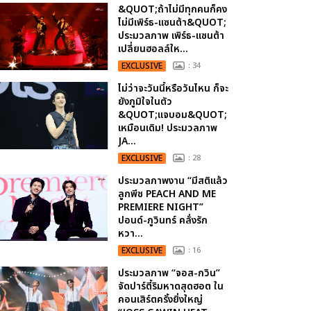
&QUOT;ถ้าไม่มีทุกคนก็คง
ไม่มีเพิร์ธ-แซนต้า&QUOT;
ประมวลภาพ เพิร์ธ-แซนต้า
เปลี่ยนฮอลล์ให...
EXCLUSIVE
: 34
ไม่ว่าจะวันนี้หรือวันไหน ก็จะ
ยังภูมิใจในตัว
&QUOT;แจบอม&QUOT;
เหมือนเดิม! ประมวลภาพ
JA...
EXCLUSIVE
: 28
ประมวลภาพงาน “มีสติแล้ว
ลูกพีช PEACH AND ME
PREMIERE NIGHT”
ปอนด์-ภูวินทร์ คลั่งรัก
หวา...
EXCLUSIVE
: 16
ประมวลภาพ “จอส-กวิน”
จัดปาร์ตี้ริมหาดสุดฮอต ใน
คอนเสิร์ตครั้งยิ่งใหญ่