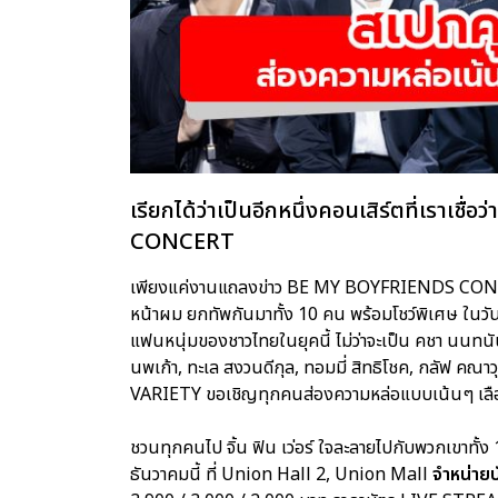
เรียกได้ว่าเป็นอีกหนึ่งคอนเสิร์ตที่เราเ
CONCERT
เพียงแค่งานแถลงข่าว BE MY BOYFRIENDS CONCER
หน้าผม ยกทัพกันมาทั้ง 10 คน พร้อมโชว์พิเศษ ในวั
แฟนหนุ่มของชาวไทยในยุคนี้ ไม่ว่าจะเป็น คชา นนทนันท์
นพเก้า, ทะเล สงวนดีกุล, ทอมมี่ สิทธิโชค, กลัฟ คณ
VARIETY ขอเชิญทุกคนส่องความหล่อแบบเน้นๆ เลือ
ชวนทุกคนไป จิ้น ฟิน เว่อร์ ใจละลายไปกับพวกเขาทั้
ธันวาคมนี้ ที่ Union Hall 2, Union Mall
จำหน่าย