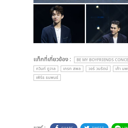
เเท็กที่เกี่ยวข้อง :
BE MY BOYFRIENDS CONC
กวินท์ ดูวาล
เกรท สพล
วอร์ วนรัตน์
เก้า นพ
เพิร์ธ ธนพนธ์
แชร์ :