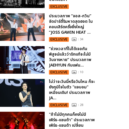
EXCLUSIVE
ประมวลภาพ “จอส-กวิน”
จัดปาร์ตี้ริมหาดสุดฮอต ใน
คอนเสิร์ตครั้งยิ่งใหญ่
“JOSS GAWIN HEAT ...
EXCLUSIVE
: 34
“ช่วงเวลาที่ไม่ได้เจอกัน
พิสูจน์แล้วว่ารักแท้จะไม่มี
วันจางหาย” ประมวลภาพ
JAEHYUN กับแฟน...
EXCLUSIVE
: 10
ไม่ว่าจะวันนี้หรือวันไหน ก็จะ
ยังภูมิใจในตัว "แจบอม"
เหมือนเดิม! ประมวลภาพ
JA...
EXCLUSIVE
: 28
"ถ้าไม่มีทุกคนก็คงไม่มี
เพิร์ธ-แซนต้า" ประมวลภาพ
เพิร์ธ-แซนต้า เปลี่ยน