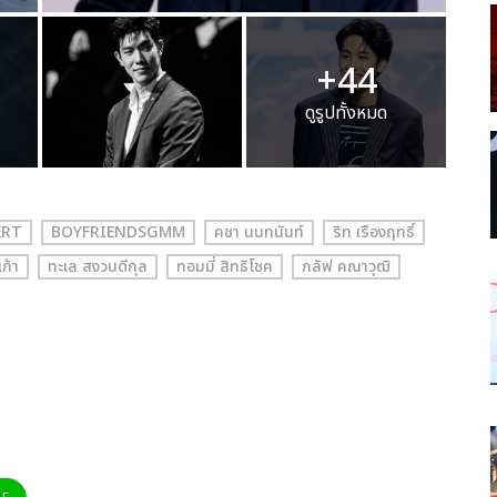
+44
ดูรูปทั้งหมด
ERT
BOYFRIENDSGMM
คชา นนทนันท์
ริท เรืองฤทธิ์
เก้า
ทะเล สงวนดีกุล
ทอมมี่ สิทธิโชค
กลัฟ คณาวุฒิ