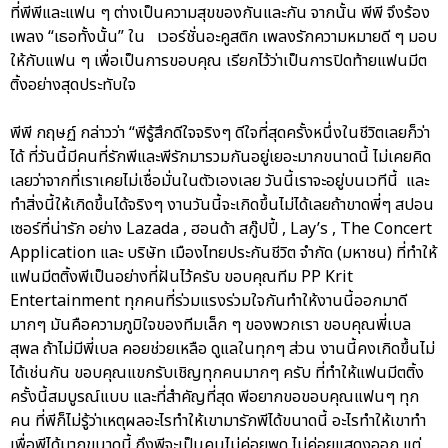
ที่พีพีและแฟน ๆ ต่างเป็นความสุขของกันและกัน จากนั้น พีพี จึงร้อง
เพลง “เธอทั้งนั้น” ใน เวอร์ชั่นอะคูสติก เพลงรักความหมายดี ๆ มอบ
ให้กับแฟน ๆ เพื่อเป็นการขอบคุณ เรียกไว้ว่าเป็นการปิดท้ายแฟนมีต
ติ้งอย่างสุดประทับใจ
พีพี กฤษฏ์ กล่าวว่า “พีรู้สึกดีใจจริงๆ ดีใจที่สุดครั้งหนึ่งในชีวิตเลยก็ว่า
ได้ ที่วันนี้มีคนที่รักพีและพีรักมารวมกันอยู่เยอะมากขนาดนี้ ไม่เคยคิด
เลยว่าจากที่เราเคยไม่เชื่อมั่นในตัวเองเลย วันนี้เราจะอยู่บนเวทีนี้ และ
ทำสิ่งนี้ให้เกิดขึ้นได้จริงๆ งานวันนี้จะเกิดขึ้นไม่ได้เลยถ้าขาดพี่ๆ สปอน
เซอร์ที่น่ารัก อย่าง Lazada , ฮอนด้า สกู๊ปปี้ , Lay’s , The Concert
Application และ บริษัท เมืองไทยประกันชีวิต จำกัด (มหาชน) ที่ทำให้
แฟนมีตติ้งพีเป็นอย่างที่ฝันไว้ครับ ขอบคุณทีม PP Krit
Entertainment ทุกคนที่ร่วมแรงร่วมใจกันทำให้งานนี้ออกมาดี
มากๆ มันคือความภูมิใจของทีมเล็ก ๆ ของพวกเรา ขอบคุณพี่เบล
สุพล ถ้าไม่มีพี่เบล คอยช่วยเหลือ ดูแลในทุกๆ ส่วน งานนี้คงเกิดขึ้นไม่
ได้เช่นกัน ขอบคุณแขกรับเชิญทุกคนมากๆ ครับ ที่ทำให้แฟนมีตติ้ง
ครั้งนี้สมบูรณ์แบบ และที่สำคัญที่สุด พีอยากขอขอบคุณแฟนๆ ทุก
คน ที่พีก็ไม่รู้ว่าเหตุผลอะไรทำให้เขามารักพีได้ขนาดนี้ อะไรทำให้เขาทำ
เพื่อพีได้มากขนาดนี้ ถึงพีจะเป็นคนไม่ค่อยพูด ไม่ค่อยแสดงออก แต่