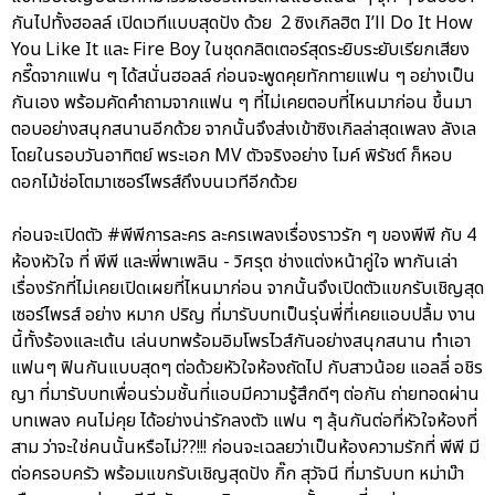
กันไปทั้งฮอลล์ เปิดเวทีแบบสุดปัง ด้วย 2 ซิงเกิลฮิต I’ll Do It How
You Like It และ Fire Boy ในชุดกลิตเตอร์สุดระยิบระยับเรียกเสียง
กรี๊ดจากแฟน ๆ ได้สนั่นฮอลล์ ก่อนจะพูดคุยทักทายแฟน ๆ อย่างเป็น
กันเอง พร้อมคัดคำถามจากแฟน ๆ ที่ไม่เคยตอบที่ไหนมาก่อน ขึ้นมา
ตอบอย่างสนุกสนานอีกด้วย จากนั้นจึงส่งเข้าซิงเกิลล่าสุดเพลง ลังเล
โดยในรอบวันอาทิตย์ พระเอก MV ตัวจริงอย่าง ไมค์ พิรัชต์ ก็หอบ
ดอกไม้ช่อโตมาเซอร์ไพรส์ถึงบนเวทีอีกด้วย
ก่อนจะเปิดตัว #พีพีการละคร ละครเพลงเรื่องราวรัก ๆ ของพีพี กับ 4
ห้องหัวใจ ที่ พีพี และพี่พาเพลิน - วิศรุต ช่างแต่งหน้าคู่ใจ พากันเล่า
เรื่องรักที่ไม่เคยเปิดเผยที่ไหนมาก่อน จากนั้นจึงเปิดตัวแขกรับเชิญสุด
เซอร์ไพรส์ อย่าง หมาก ปริญ ที่มารับบทเป็นรุ่นพี่ที่เคยแอบปลื้ม งาน
นี้ทั้งร้องและเต้น เล่นบทพร้อมอิมโพรไวส์กันอย่างสนุกสนาน ทำเอา
แฟนๆ ฟินกันแบบสุดๆ ต่อด้วยหัวใจห้องถัดไป กับสาวน้อย แอลลี่ อชิร
ญา ที่มารับบทเพื่อนร่วมชั้นที่แอบมีความรู้สึกดีๆ ต่อกัน ถ่ายทอดผ่าน
บทเพลง คนไม่คุย ได้อย่างน่ารักลงตัว แฟน ๆ ลุ้นกันต่อที่หัวใจห้องที่
สาม ว่าจะใช่คนนั้นหรือไม่??!!! ก่อนจะเฉลยว่าเป็นห้องความรักที่ พีพี มี
ต่อครอบครัว พร้อมแขกรับเชิญสุดปัง กิ๊ก สุวัจนี ที่มารับบท หม่าม๊า