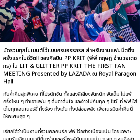
มัดรวมทุกโมเมนต์ไว้แบบครบอรรถรส สำหรับงานแฟนมีตติ้ง
ครั้งแรกในชีวิต!! ของศิลปิน PP KRIT (พีพี กฤษฏ์ อำนวยเดช
กร) ใน LIT & GLITTER PP KRIT THE FIRST FAN
MEETING Presented by LAZADA ณ Royal Paragon
Hall
กับค่ำคืนสุดพิเศษ ที่โปรดักชัน ทั้งแสงสีเสียงจัดหนัก จัดเต็ม ไม่แพ้
ครั้งไหน ๆ ทำเอาแฟน ๆ ตื่นตาตื่นใจ และว้าวไปกับทุก ๆ โชว์ ที่ พีพี ใส่
เต็มทุกเอนเนอร์จี้ ทั้งร้อง ทั้งเต้น ทั้งปล่อยพลัง เพื่อเนรมิตค่ำคืนนี้
ให้พิเศษสุด ๆ
เรียกได้ว่าเป็นงานที่รวมพลคนรัก พีพี ไว้อย่างเนืองแน่น โดยเฉพาะ
แขกรับเชิญบนเวทีที่มาร่วมเซอร์ไพรส์กันแบบแน่น ๆ จุก ๆ จนฮือฮา