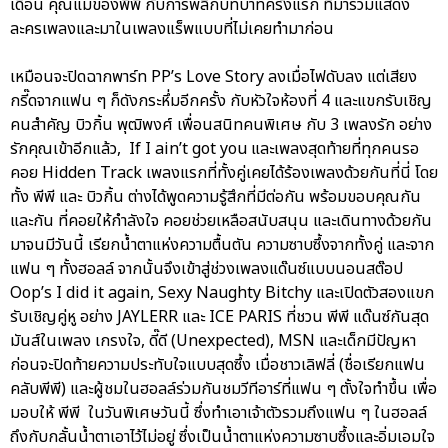
เดือน คุณแม่ของพีพี กับการพลิกบทบาทครั้งแรก ที่มาร่วมแสดง
ละครเพลงและมาในเพลงแร็พแบบที่ไม่เคยทำมาก่อน
เหมือนจะปิดฉากพาร์ท PP’s Love Story ลงเมื่อไฟดับลง แต่เสียง
กรี๊ดจากแฟน ๆ ก็ดังกระหึ่มอีกครั้ง กับหัวใจห้องที่ 4 และแขกรับเชิญ
คนสำคัญ บิวกิ้น พุฒิพงศ์ เพื่อนสนิทคนพิเศษ กับ 3 เพลงรัก อย่าง
รักคุณเข้าอีกแล้ว, If I ain’t got you และเพลงสุดท้ายที่ทุกคนรอ
คอย Hidden Track เพลงแรกที่ทั้งคู่เคยได้ร้องเพลงด้วยกันที่นี่ โดย
ทั้ง พีพี และ บิวกิ้น ต่างได้พูดความรู้สึกที่มีต่อกัน พร้อมขอบคุณกัน
และกัน ที่คอยให้กำลังใจ คอยช่วยเหลือสนับสนุน และเดินทางด้วยกัน
มาจนมีวันนี้ เรียกน้ำตาแห่งความตื้นตัน ความซาบซึ้งจากทั้งคู่ และจาก
แฟน ๆ ทั้งฮอลล์ จากนั้นจึงเข้าสู่ช่วงเพลงแด๊นซ์แบบนอนสต๊อป
Oop’s I did it again, Sexy Naughty Bitchy และเปิดตัวสองแขก
รับเชิญคู่หู อย่าง JAYLERR และ ICE PARIS ที่ชวน พีพี แด๊นซ์กันสุด
มันส์ในเพลง เกรงใจ, ดี๊ดี (Unexpected), MSN และเด็กมีปัญหา
ก่อนจะปิดท้ายความประทับใจแบบสุดซึ้ง เมื่อชาวเลิฟลี่ (ชื่อเรียกแฟน
คลับพีพี) และผู้ชมในฮอลล์ร่วมกันชมวีทีอาร์ที่แฟน ๆ ตั้งใจทำขึ้น เพื่อ
มอบให้ พีพี ในวันพิเศษวันนี้ ซึ่งทำเอาเจ้าตัวรวมถึงแฟน ๆ ในฮอลล์
ถึงกับกลั้นน้ำตาเอาไว้ไม่อยู่ ซึ่งเป็นน้ำตาแห่งความซาบซึ้งและอิ่มเอมใจ