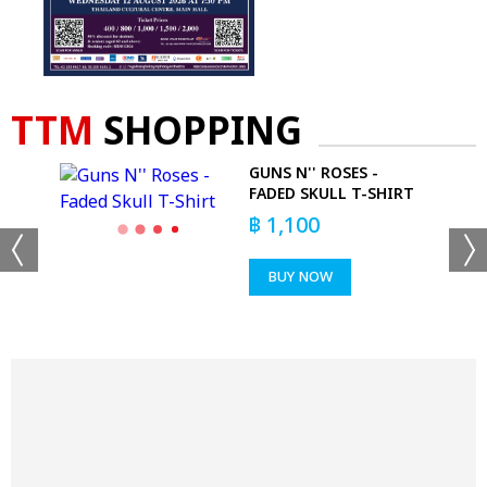
TTM
SHOPPING
GUNS N'' ROSES -
R
FADED SKULL T-SHIRT
฿
1,100
BUY NOW