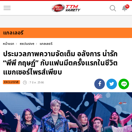
N
แกลเลอรี
หน้าแรก
exclusive
แกลเลอรี
ประมวลภาพความจัดเต็ม อลังการ น่ารัก
“พีพี กฤษฏ์” กับแฟนมีตครั้งแรกในชีวิต
แขกเซอร์ไพรส์เพียบ
EXCLUSIVE
: 7 มี.ค. 2566