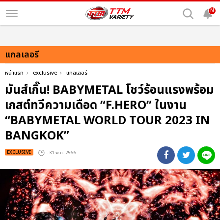
N
แกลเลอรี
หน้าแรก
exclusive
แกลเลอรี
มันส์เกิ๊น! BABYMETAL โชว์ร้อนแรงพร้อม
เกสต์ทวีความเดือด “F.HERO” ในงาน
“BABYMETAL WORLD TOUR 2023 IN
BANGKOK”
EXCLUSIVE
: 31 พ.ค. 2566