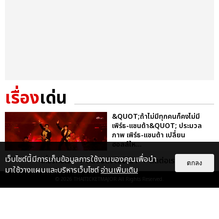
เรื่อง
เด่น
&QUOT;ถ้าไม่มีทุกคนก็คงไม่มี
เพิร์ธ-แซนต้า&QUOT; ประมวล
ภาพ เพิร์ธ-แซนต้า เปลี่ยน
ฮอลล์ให...
EXCLUSIVE
: 34
เว็บไซต์นี้มีการเก็บข้อมูลการใช้งานของคุณเพื่อนำ
เกี่ยวกับเรา
ติดต่อลงโฆษณา
ติดต่อเรา
ตกลง
มาใช้วางแผนและบริหารเว็บไซต์
อ่านเพิ่มเติม
© 2026
THAITICKETMAJOR
All Rights Reserved.
ไม่ว่าจะวันนี้หรือวันไหน ก็จะยังภูมิใจ
ในตัว &QUOT;แจบอม&QUOT;
เหมือนเดิม! ประมวลภาพ JA...
EXCLUSIVE
: 28