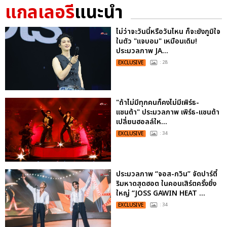
แกลเลอรี
แนะนำ
ไม่ว่าจะวันนี้หรือวันไหน ก็จะยังภูมิใจ
ในตัว "แจบอม" เหมือนเดิม!
ประมวลภาพ JA...
EXCLUSIVE
: 28
"ถ้าไม่มีทุกคนก็คงไม่มีเพิร์ธ-
แซนต้า" ประมวลภาพ เพิร์ธ-แซนต้า
เปลี่ยนฮอลล์ให...
EXCLUSIVE
: 34
ประมวลภาพ “จอส-กวิน” จัดปาร์ตี้
ริมหาดสุดฮอต ในคอนเสิร์ตครั้งยิ่ง
ใหญ่ “JOSS GAWIN HEAT ...
EXCLUSIVE
: 34