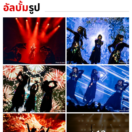
อัลบั้ม
รูป