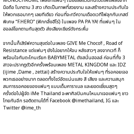
MONOCHROME เพลงที่แฟนๆ ในฮอลล์ร่วมกันเปิดไฟแฟลชจาก
มือถือ โบกตาม 3 สาว เกิดเป็นภาพที่สวยงาม และสร้างความประทับใจ
ให้พวกเธอมากๆ เลยทีเดียว ก่อนที่จะทวีความเดือดเวทีไฟลุกกับเกสต์
พิเศษ “F.HERO” (ฟักกลิ้งฮีโร่) ในเพลง PA PA YA! ที่แฟนๆ ใน
ฮอลล์โยกตามกันสุดตัว ส่งเสียงเชียร์ดังกระหึ่ม
จากนั้นก็เสิร์ฟความสุขต่อในเพลง GIVE Me Choco!! , Road of
Resistance แต่แฟนๆ ยังไม่อยากให้จบ หลังสาวๆ ลงจากเวที ก็
พร้อมใจกันตะโกนเรียก BABYMETAL ดังสนั่นฮอลล์ ก่อนที่ทั้ง 3
สาวจะปรากฎตัวอีกครั้งพร้อมเพลง METAL KINGDOM และ IDZ
(ijime ,Dame , zettai) สร้างความประทับใจให้แฟนๆ ที่รอคอยเจอ
พวกเธออย่างมาก ตลอดทั้งโชว์อัดแน่นแสง สี เสียง และความสนุก
สมการรอคอยของแฟนๆ แบบเต็มคาราเบล และยอดเยี่ยมสุดๆ
ครั้งต่อไปผู้จัด iMe Thailand จะพาศิลปินคนไหนมาเจอแฟนๆ ชาว
ไทยกันอีก รอติดตามได้ที่ Facebook @imethailand, IG และ
Twitter @ime_th