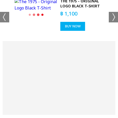
MFC
THE 1975 - ORIGINAL
LOGO BLACK T-SHIRT
฿
1,100
BUY NOW