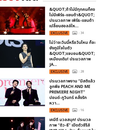
&QUOT;ถ้าไม่มีทุกคนก็คง
ไม่มีเพิร์ธ-แซนต้า&QUOT;
ประมวลภาพ เพิร์ธ-แซนต้า
เปลี่ยนฮอลล์ให...
EXCLUSIVE
: 34
ไม่ว่าจะวันนี้หรือวันไหน ก็จะ
ยังภูมิใจในตัว
&QUOT;แจบอม&QUOT;
เหมือนเดิม! ประมวลภาพ
JA...
EXCLUSIVE
: 28
ประมวลภาพงาน “มีสติแล้ว
ลูกพีช PEACH AND ME
PREMIERE NIGHT”
ปอนด์-ภูวินทร์ คลั่งรัก
หวา...
EXCLUSIVE
: 16
เคมีดี มวลสนุก! ประมวล
ภาพ “ดิว-ธี” เปิดตัวซีรีส์