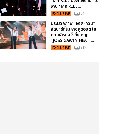
“MR.KILL มังงะสั่งตาย” ใน
งาน “MR.KILL...
EXCLUSIVE
: 14
ประมวลภาพ “จอส-กวิน”
จัดปาร์ตี้ริมหาดสุดฮอต ใน
คอนเสิร์ตครั้งยิ่งใหญ่
“JOSS GAWIN HEAT ...
EXCLUSIVE
: 34