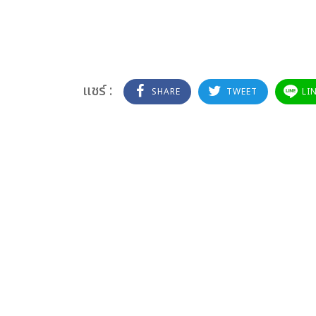
แชร์ :
SHARE
TWEET
LI