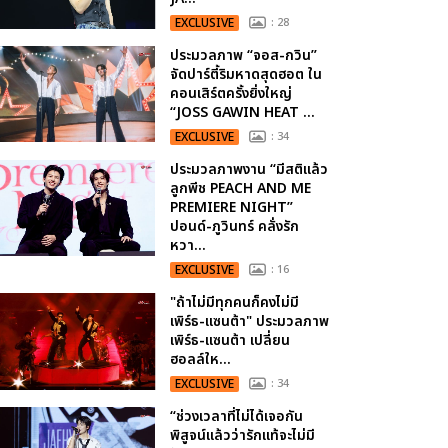
EXCLUSIVE
: 28
ประมวลภาพ “จอส-กวิน”
จัดปาร์ตี้ริมหาดสุดฮอต ใน
คอนเสิร์ตครั้งยิ่งใหญ่
“JOSS GAWIN HEAT ...
EXCLUSIVE
: 34
ประมวลภาพงาน “มีสติแล้ว
ลูกพีช PEACH AND ME
PREMIERE NIGHT”
ปอนด์-ภูวินทร์ คลั่งรัก
หวา...
EXCLUSIVE
: 16
"ถ้าไม่มีทุกคนก็คงไม่มี
เพิร์ธ-แซนต้า" ประมวลภาพ
เพิร์ธ-แซนต้า เปลี่ยน
ฮอลล์ให...
EXCLUSIVE
: 34
“ช่วงเวลาที่ไม่ได้เจอกัน
พิสูจน์แล้วว่ารักแท้จะไม่มี