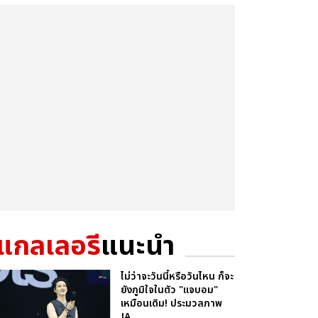
แกลเลอรี
แนะนำ
ไม่ว่าจะวันนี้หรือวันไหน ก็จะ
ยังภูมิใจในตัว "แจบอม"
เหมือนเดิม! ประมวลภาพ
JA...