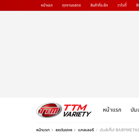
หน้าแรก
ทุกงานแสดง
สินค้าที่ระลึก
วาไรตี้
สิ
หน้าแรก
บัน
หน้าแรก
exclusive
แกลเลอรี
มันส์เกิ๊น! BABYMET