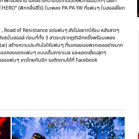
็นภาพที่สวยงาม และสร้างความประทับใจให้พวกเธอมากๆ เลยที
 “F.HERO” (ฟักกลิ้งฮีโร่) ในเพลง PA PA YA! ที่แฟนๆ ในฮอลล์โยก
! , Road of Resistance แต่แฟนๆ ยังไม่อยากให้จบ หลังสาวๆ
นั่นฮอลล์ ก่อนที่ทั้ง 3 สาวจะปรากฎตัวอีกครั้งพร้อมเพลง
) สร้างความประทับใจให้แฟนๆ ที่รอคอยเจอพวกเธออย่างมาก
การรอคอยของแฟนๆ แบบเต็มคาราเบล และยอดเยี่ยมสุดๆ
าเจอแฟนๆ ชาวไทยกันอีก รอติดตามได้ที่ Facebook