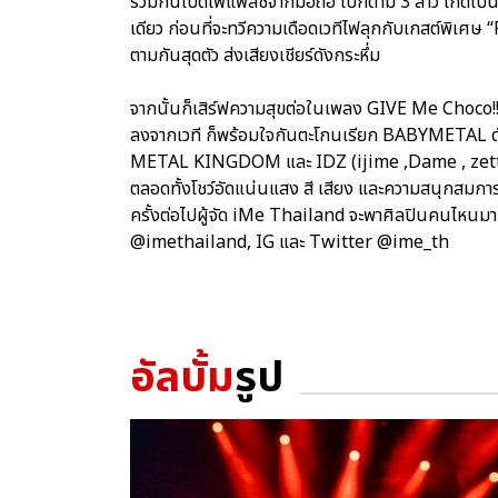
ร่วมกันเปิดไฟแฟลชจากมือถือ โบกตาม 3 สาว เกิดเป
เดียว ก่อนที่จะทวีความเดือดเวทีไฟลุกกับเกสต์พิเศษ
ตามกันสุดตัว ส่งเสียงเชียร์ดังกระหึ่ม
จากนั้นก็เสิร์ฟความสุขต่อในเพลง GIVE Me Choco!
ลงจากเวที ก็พร้อมใจกันตะโกนเรียก BABYMETAL ดังส
METAL KINGDOM และ IDZ (ijime ,Dame , zettai
ตลอดทั้งโชว์อัดแน่นแสง สี เสียง และความสนุกสม
ครั้งต่อไปผู้จัด iMe Thailand จะพาศิลปินคนไหนม
@imethailand, IG และ Twitter @ime_th
อัลบั้ม
รูป