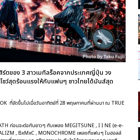
นเสิร์ตของ 3 สาวเมทัลร็อคจากประเทศญี่ปุ่น วง
ชว์สุดร้อนแรงให้กับแฟนๆ ชาวไทยได้มันส์สุด
ดขึ้นไปเมื่อวันอาทิตย์ที่ 28 พฤษภาคมที่ผ่านมา ณ TRUE
H ก่อนจะต่อกันยาวๆ กับเพลง MEGITSUNE , I I NE (e-e-
ALIZM , BxMxC , MONOCHROME เพลงที่แฟนๆ ในฮอลล์