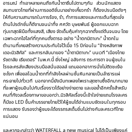
อารมณ์ ทำเอาหลายคนถึงกับน้ำตาซึมไปตามๆกัน ส่วนนักแสดง
สมทบชาวไทยที่ผ่านการออดิชั่นมาอย่างเคี้ยวกรำ ก็ต้องปรบมือดังๆ
ให้กับความสามารถในการร้อง, รำ, ทำการแสดงและการเต้นที่สุดเจ๋ง
ด้านโปรดักชั่นก็ดีงามจนน่าทึ่ง ศศวัต บุษยพันธ์ ผู้ออกแบบฉาก
ทุ่มเทสุดฝีมือทั้งแสงสี, เสียง จัดเต็มคุ้มค่าทุกฉากตั้งแต่ต้นจนจบ โดย
เฉพาะฉากไฮไลท์ที่ทุกคนตั้งตารอ อย่าง “น้ำตกมิตาเกะ” น้ำตกใน
ตำนานที่เคยสร้างความประทับใจไว้เมื่อ 15 ปีก่อนใน “ข้างหลังภาพ
เดอะมิวสิคัล” และการกลับมาของ “น้ำตามิตาเกะ” บนเวที “เมืองไทย
รัชดาลัย เธียเตอร์” ในพ.ศ.นี้ ยิ่งใหญ่ อลังการ ตระการตา จนผู้ชมใน
โรงละครส่งเสียงปรบมือสนั่นฮอลล์ แถมออกอาการนั่งไม่ติดชะเง้อ
ชะโงก เพื่อยลโฉมน้ำตกที่กำลังไหลผ่านชั้นหินกลายเป็นลำธารแผ่
กระจายไปทั่วเวที นอกจากนี้ยังมีบทเพลงไพเราะสุดซาบซึ้งอีกมากมาย
ที่จะพาผู้ชมอินไปกับเรื่องราวได้อย่างง่ายดาย และขอย้ำอีกครั้งสำหรับ
คนที่กังวลเรื่องภาษาขอบอกว่า..มิวสิคัลเรื่องนี้เข้าใจง่ายแถมโรงละคร
ก็มีจอ LED ขึ้นคำบรรยายไทยไว้ให้ผู้ชมได้อ่านแบบชัดเจนในทุกรอบ
การแสดง รับรองว่าผู้ชมจะได้อรรถรสเต็มอิ่มไม่ต่างกับละครเวทีไทย
แน่นอน
และหากจะกล่าวว่า WATERFALL a new musical ไม่ได้เป็นเพียงแค่