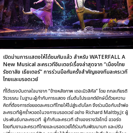
เปิดม่านการแสดงให้ได้ชมกันแล้ว สำหรับ WATERFALL A
New Musical ละครเวทีอินเตอร์เรื่องล่าสุดจาก “เมืองไทย
รัชดาลัย เธียเตอร์” การร่วมมือกันครั้งสำคัญของทีมละครเวที
ไทยและบรอดเวย์
ที่ได้แรงบันดาลใจมาจาก “ข้างหลังภาพ เดอะมิวสิคัล” โดย ถกลเกียรติ
วีรวรรณ ในฐานะผู้กำกับการแสดง เริ่มต้นโปรเจกต์ยักษ์นี้ด้วยความ
คิดที่ต้องการต่อยอดละครเวทีไทยให้ไปสู่ระดับโลก จึงร่วมมือกับเจ้าพ่อ
ละครเวทีผู้คร่ำหวอดในวงการบรอดเวย์ อย่าง Richard Maltby,Jr. ผู้
ประพันธ์บทละครเวที ผู้กำกับละครเวที เจ้าของรางวัลโทนี่ อวอร์ด
โดยทีมงานละครเวทีไทยและบรอดเวย์ได้ร่วมกันพัฒนาบท และปรับ