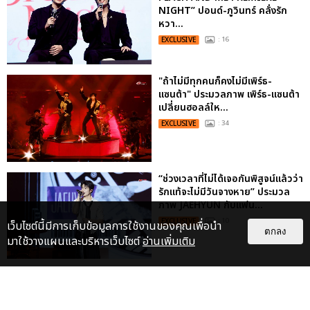
NIGHT” ปอนด์-ภูวินทร์ คลั่งรัก
หวา...
EXCLUSIVE
: 16
"ถ้าไม่มีทุกคนก็คงไม่มีเพิร์ธ-
แซนต้า" ประมวลภาพ เพิร์ธ-แซนต้า
เปลี่ยนฮอลล์ให...
EXCLUSIVE
: 34
“ช่วงเวลาที่ไม่ได้เจอกันพิสูจน์แล้วว่า
รักแท้จะไม่มีวันจางหาย” ประมวล
ภาพ JAEHYUN กับแฟน...
EXCLUSIVE
: 10
เว็บไซต์นี้มีการเก็บข้อมูลการใช้งานของคุณเพื่อนำ
ตกลง
มาใช้วางแผนและบริหารเว็บไซต์
อ่านเพิ่มเติม
ไม่ว่าจะวันนี้หรือวันไหน ก็จะยังภูมิใจ
ในตัว "แจบอม" เหมือนเดิม!
ประมวลภาพ JA...