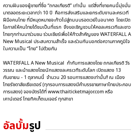
ความฝันของผู้ชายที่ชื่อ “ถกลเกียรติ” เท่านั้น แต่สิ่งที่ชายคนนี้มุ่งมั่น
มาตลอดระยะเวลากว่า 10 ปี คือการส่งเสริมและยกระดับงานละครเวที
ฝีมือคนไทย ที่มีหมุดหมายจะก้าวไปสู่ถนนบรอดเวย์ในอนาคต โดยเปิด
โอกาสให้คนไทยได้ชมเป็นที่แรก จึงขอเชิญชวนให้คอละครเวทีและชาว
ไทยทุกท่านมาร่วมชม ร่วมเชียร์เพื่อให้ก้าวสำคัญของ WATERFALL A
New Musical ประสบความสำเร็จ และร่วมกันบอกต่อความภาคภูมิใจ
ในความเป็น “ไทย” ไปด้วยกัน
WATERFALL A New Musical กำกับการแสดงโดย ถกลเกียรติ วีร
วรรณ และนำแสดงโดยนักแสดงละครเวทีระดับโลก เปิดแสดง 13
กันยายน - 1 ตุลาคมนี้ จำนวน 20 รอบการแสดงเท่านั้น!! ณ เมือง
ไทยรัชดาลัยเธียเตอร์ (ทุกรอบการแสดงมีคำบรรยายภาษาไทยประกอบ
การแสดง) จองบัตรได้ที่ www.thaiticketmajor.com หรือ
เคาน์เตอร์ ไทยทิคเก็ตเมเจอร์ ทุกสาขา
อัลบั้ม
รูป