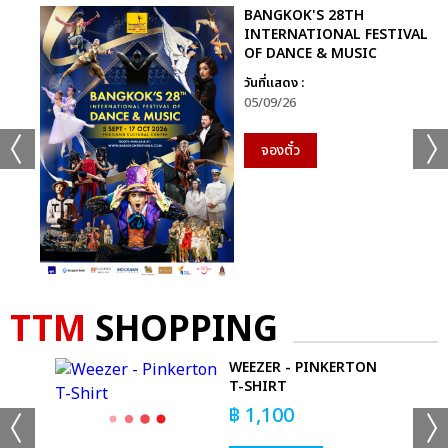
BANGKOK'S 28TH
INTERNATIONAL FESTIVAL
OF DANCE & MUSIC
วันที่แสดง :
05/09/26
จองตั๋ว
TTM
SHOPPING
S -
WEEZER - PINKERTON
T-SHIRT
฿
1,100