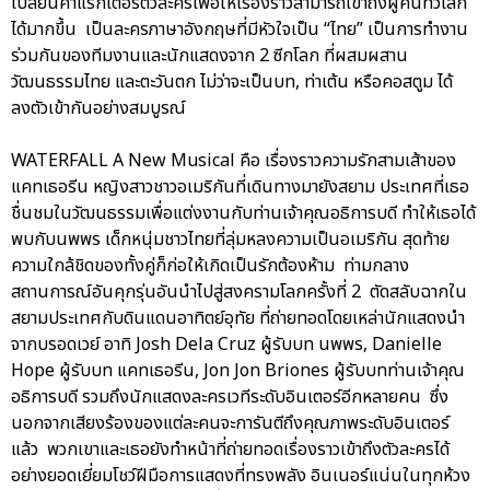
เปลี่ยนคาแรกเตอร์ตัวละครเพื่อให้เรื่องราวสามารถเข้าถึงผู้คนทั่วโลก
ได้มากขึ้น เป็นละครภาษาอังกฤษที่มีหัวใจเป็น “ไทย” เป็นการทำงาน
ร่วมกันของทีมงานและนักแสดงจาก 2 ซีกโลก ที่ผสมผสาน
วัฒนธรรมไทย และตะวันตก ไม่ว่าจะเป็นบท, ท่าเต้น หรือคอสตูม ได้
ลงตัวเข้ากันอย่างสมบูรณ์
WATERFALL A New Musical คือ เรื่องราวความรักสามเส้าของ
แคทเธอรีน หญิงสาวชาวอเมริกันที่เดินทางมายังสยาม ประเทศที่เธอ
ชื่นชมในวัฒนธรรมเพื่อแต่งงานกับท่านเจ้าคุณอธิการบดี ทำให้เธอได้
พบกับนพพร เด็กหนุ่มชาวไทยที่ลุ่มหลงความเป็นอเมริกัน สุดท้าย
ความใกล้ชิดของทั้งคู่ก็ก่อให้เกิดเป็นรักต้องห้าม ท่ามกลาง
สถานการณ์อันคุกรุ่นอันนำไปสู่สงครามโลกครั้งที่ 2 ตัดสลับฉากใน
สยามประเทศกับดินแดนอาทิตย์อุทัย ที่ถ่ายทอดโดยเหล่านักแสดงนำ
จากบรอดเวย์ อาทิ Josh Dela Cruz ผู้รับบท นพพร, Danielle
Hope ผู้รับบท แคทเธอรีน, Jon Jon Briones ผู้รับบทท่านเจ้าคุณ
อธิการบดี รวมถึงนักแสดงละครเวทีระดับอินเตอร์อีกหลายคน ซึ่ง
นอกจากเสียงร้องของแต่ละคนจะการันตีถึงคุณภาพระดับอินเตอร์
แล้ว พวกเขาและเธอยังทำหน้าที่ถ่ายทอดเรื่องราวเข้าถึงตัวละครได้
อย่างยอดเยี่ยมโชว์ฝีมือการแสดงที่ทรงพลัง อินเนอร์แน่นในทุกห้วง