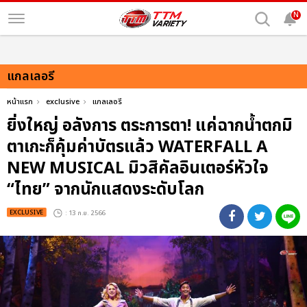
N
แกลเลอรี
หน้าแรก
exclusive
แกลเลอรี
ยิ่งใหญ่ อลังการ ตระการตา! แค่ฉากน้ำตกมิ
ตาเกะก็คุ้มค่าบัตรแล้ว WATERFALL A
NEW MUSICAL มิวสิคัลอินเตอร์หัวใจ
“ไทย” จากนักแสดงระดับโลก
EXCLUSIVE
: 13 ก.ย. 2566