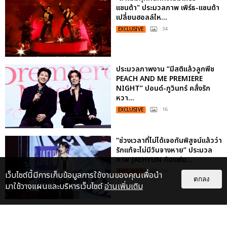
แซนต้า" ประมวลภาพ เพิร์ธ-แซนต้า
เปลี่ยนฮอลล์ให...
EXCLUSIVE
: 34
ประมวลภาพงาน “มีสติแล้วลูกพีช
PEACH AND ME PREMIERE
NIGHT” ปอนด์-ภูวินทร์ คลั่งรัก
หวา...
EXCLUSIVE
: 16
“ช่วงเวลาที่ไม่ได้เจอกันพิสูจน์แล้วว่า
รักแท้จะไม่มีวันจางหาย” ประมวล
ภาพ JAEHYUN กับแฟน...
EXCLUSIVE
: 10
เว็บไซต์นี้มีการเก็บข้อมูลการใช้งานของคุณเพื่อนำ
ตกลง
มาใช้วางแผนและบริหารเว็บไซต์
อ่านเพิ่มเติม
ประมวลภาพ “จอส-กวิน” จัดปาร์ตี้
ริมหาดสุดฮอต ในคอนเสิร์ตครั้งยิ่ง