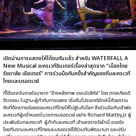
เปิดม่านการแสดงให้ได้ชมกันแล้ว สำหรับ WATERFALL A
New Musical ละครเวทีอินเตอร์เรื่องล่าสุดจาก “เมืองไทย
รัชดาลัย เธียเตอร์” การร่วมมือกันครั้งสำคัญของทีมละครเวที
ไทยและบรอดเวย์
ที่ได้แรงบันดาลใจมาจาก “ข้างหลังภาพ เดอะมิวสิคัล” โดย ถกลเกียรติ
วีรวรรณ ในฐานะผู้กำกับการแสดง เริ่มต้นโปรเจกต์ยักษ์นี้ด้วยความ
คิดที่ต้องการต่อยอดละครเวทีไทยให้ไปสู่ระดับโลก จึงร่วมมือกับเจ้าพ่อ
ละครเวทีผู้คร่ำหวอดในวงการบรอดเวย์ อย่าง Richard Maltby,Jr. ผู้
ประพันธ์บทละครเวที ผู้กำกับละครเวที เจ้าของรางวัลโทนี่ อวอร์ด
โดยทีมงานละครเวทีไทยและบรอดเวย์ได้ร่วมกันพัฒนาบท และปรับ