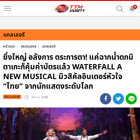
N
แกลเลอรี
หน้าแรก
exclusive
แกลเลอรี
ยิ่งใหญ่ อลังการ ตระการตา! แค่ฉากน้ำตกมิ
ตาเกะก็คุ้มค่าบัตรแล้ว WATERFALL A
NEW MUSICAL มิวสิคัลอินเตอร์หัวใจ
“ไทย” จากนักแสดงระดับโลก
EXCLUSIVE
: 13 ก.ย. 2566