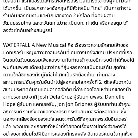
เปลี่ยนคาแรกเตอร์ตัวละครเพื่อให้เรื่องราวสามารถเข้าถึงผู้คนทั่วโลก
ได้มากขึ้น เป็นละครภาษาอังกฤษที่มีหัวใจเป็น “ไทย” เป็นการทำงาน
ร่วมกันของทีมงานและนักแสดงจาก 2 ซีกโลก ที่ผสมผสาน
วัฒนธรรมไทย และตะวันตก ไม่ว่าจะเป็นบท, ท่าเต้น หรือคอสตูม ได้
ลงตัวเข้ากันอย่างสมบูรณ์
WATERFALL A New Musical คือ เรื่องราวความรักสามเส้าของ
แคทเธอรีน หญิงสาวชาวอเมริกันที่เดินทางมายังสยาม ประเทศที่เธอ
ชื่นชมในวัฒนธรรมเพื่อแต่งงานกับท่านเจ้าคุณอธิการบดี ทำให้เธอได้
พบกับนพพร เด็กหนุ่มชาวไทยที่ลุ่มหลงความเป็นอเมริกัน สุดท้าย
ความใกล้ชิดของทั้งคู่ก็ก่อให้เกิดเป็นรักต้องห้าม ท่ามกลาง
สถานการณ์อันคุกรุ่นอันนำไปสู่สงครามโลกครั้งที่ 2 ตัดสลับฉากใน
สยามประเทศกับดินแดนอาทิตย์อุทัย ที่ถ่ายทอดโดยเหล่านักแสดงนำ
จากบรอดเวย์ อาทิ Josh Dela Cruz ผู้รับบท นพพร, Danielle
Hope ผู้รับบท แคทเธอรีน, Jon Jon Briones ผู้รับบทท่านเจ้าคุณ
อธิการบดี รวมถึงนักแสดงละครเวทีระดับอินเตอร์อีกหลายคน ซึ่ง
นอกจากเสียงร้องของแต่ละคนจะการันตีถึงคุณภาพระดับอินเตอร์
แล้ว พวกเขาและเธอยังทำหน้าที่ถ่ายทอดเรื่องราวเข้าถึงตัวละครได้
อย่างยอดเยี่ยมโชว์ฝีมือการแสดงที่ทรงพลัง อินเนอร์แน่นในทุกห้วง