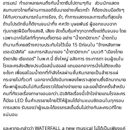
อารมณ์ ทำเอาหลายคนถึงกับน้ำตาซึมไปตามๆกัน ส่วนนักแสดง
สมทบชาวไทยที่ผ่านการออดิชั่นมาอย่างเคี้ยวกรำ ก็ต้องปรบมือดังๆ
ให้กับความสามารถในการร้อง, รำ, ทำการแสดงและการเต้นที่สุดเจ๋ง
ด้านโปรดักชั่นก็ดีงามจนน่าทึ่ง ศศวัต บุษยพันธ์ ผู้ออกแบบฉาก
ทุ่มเทสุดฝีมือทั้งแสงสี, เสียง จัดเต็มคุ้มค่าทุกฉากตั้งแต่ต้นจนจบ โดย
เฉพาะฉากไฮไลท์ที่ทุกคนตั้งตารอ อย่าง “น้ำตกมิตาเกะ” น้ำตกใน
ตำนานที่เคยสร้างความประทับใจไว้เมื่อ 15 ปีก่อนใน “ข้างหลังภาพ
เดอะมิวสิคัล” และการกลับมาของ “น้ำตามิตาเกะ” บนเวที “เมืองไทย
รัชดาลัย เธียเตอร์” ในพ.ศ.นี้ ยิ่งใหญ่ อลังการ ตระการตา จนผู้ชมใน
โรงละครส่งเสียงปรบมือสนั่นฮอลล์ แถมออกอาการนั่งไม่ติดชะเง้อ
ชะโงก เพื่อยลโฉมน้ำตกที่กำลังไหลผ่านชั้นหินกลายเป็นลำธารแผ่
กระจายไปทั่วเวที นอกจากนี้ยังมีบทเพลงไพเราะสุดซาบซึ้งอีกมากมาย
ที่จะพาผู้ชมอินไปกับเรื่องราวได้อย่างง่ายดาย และขอย้ำอีกครั้งสำหรับ
คนที่กังวลเรื่องภาษาขอบอกว่า..มิวสิคัลเรื่องนี้เข้าใจง่ายแถมโรงละคร
ก็มีจอ LED ขึ้นคำบรรยายไทยไว้ให้ผู้ชมได้อ่านแบบชัดเจนในทุกรอบ
การแสดง รับรองว่าผู้ชมจะได้อรรถรสเต็มอิ่มไม่ต่างกับละครเวทีไทย
แน่นอน
และหากจะกล่าวว่า WATERFALL a new musical ไม่ได้เป็นเพียงแค่