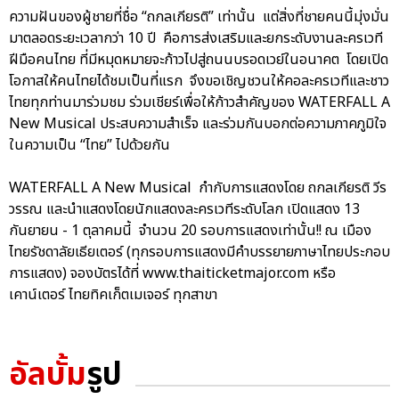
ความฝันของผู้ชายที่ชื่อ “ถกลเกียรติ” เท่านั้น แต่สิ่งที่ชายคนนี้มุ่งมั่น
มาตลอดระยะเวลากว่า 10 ปี คือการส่งเสริมและยกระดับงานละครเวที
ฝีมือคนไทย ที่มีหมุดหมายจะก้าวไปสู่ถนนบรอดเวย์ในอนาคต โดยเปิด
โอกาสให้คนไทยได้ชมเป็นที่แรก จึงขอเชิญชวนให้คอละครเวทีและชาว
ไทยทุกท่านมาร่วมชม ร่วมเชียร์เพื่อให้ก้าวสำคัญของ WATERFALL A
New Musical ประสบความสำเร็จ และร่วมกันบอกต่อความภาคภูมิใจ
ในความเป็น “ไทย” ไปด้วยกัน
WATERFALL A New Musical กำกับการแสดงโดย ถกลเกียรติ วีร
วรรณ และนำแสดงโดยนักแสดงละครเวทีระดับโลก เปิดแสดง 13
กันยายน - 1 ตุลาคมนี้ จำนวน 20 รอบการแสดงเท่านั้น!! ณ เมือง
ไทยรัชดาลัยเธียเตอร์ (ทุกรอบการแสดงมีคำบรรยายภาษาไทยประกอบ
การแสดง) จองบัตรได้ที่ www.thaiticketmajor.com หรือ
เคาน์เตอร์ ไทยทิคเก็ตเมเจอร์ ทุกสาขา
อัลบั้ม
รูป