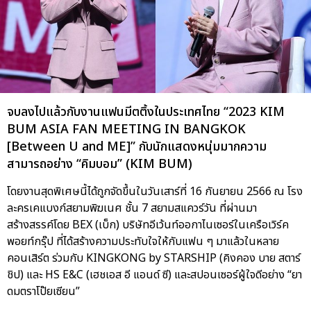
จบลงไปแล้วกับงานแฟนมีตติ้งในประเทศไทย “2023 KIM
BUM ASIA FAN MEETING IN BANGKOK
[Between U and ME]” กับนักแสดงหนุ่มมากความ
สามารถอย่าง “คิมบอม” (KIM BUM)
โดยงานสุดพิเศษนี้ได้ถูกจัดขึ้นในวันเสาร์ที่ 16 กันยายน 2566 ณ โรง
ละครเคแบงก์สยามพิฆเนศ ชั้น 7 สยามสแควร์วัน ที่ผ่านมา
สร้างสรรค์โดย BEX (เบ็ก) บริษัทอีเว้นท์ออกาไนเซอร์ในเครือเวิร์ค
พอยท์กรุ๊ป ที่ได้สร้างความประทับใจให้กับแฟน ๆ มาแล้วในหลาย
คอนเสิร์ต ร่วมกับ KINGKONG by STARSHIP (คิงคอง บาย สตาร์
ชิป) และ HS E&C (เฮชเอส อี แอนด์ ซี) และสปอนเซอร์ผู้ใจดีอย่าง “ยา
ดมตราโป๊ยเซียน”