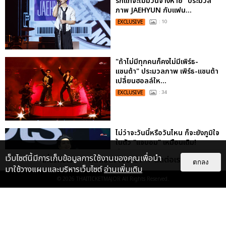
รักแท้จะไม่มีวันจางหาย” ประมวล
ภาพ JAEHYUN กับแฟน...
EXCLUSIVE
: 10
"ถ้าไม่มีทุกคนก็คงไม่มีเพิร์ธ-
แซนต้า" ประมวลภาพ เพิร์ธ-แซนต้า
เปลี่ยนฮอลล์ให...
EXCLUSIVE
: 34
ไม่ว่าจะวันนี้หรือวันไหน ก็จะยังภูมิใจ
ในตัว "แจบอม" เหมือนเดิม!
ประมวลภาพ JA...
เว็บไซต์นี้มีการเก็บข้อมูลการใช้งานของคุณเพื่อนำ
เกี่ยวกับเรา
ติดต่อลงโฆษณา
ติดต่อเรา
ตกลง
EXCLUSIVE
: 28
มาใช้วางแผนและบริหารเว็บไซต์
อ่านเพิ่มเติม
© 2026
THAITICKETMAJOR
All Rights Reserved.
ประมวลภาพงาน “มีสติแล้วลูกพีช
PEACH AND ME PREMIERE
NIGHT” ปอนด์-ภูวินทร์ คลั่งรัก