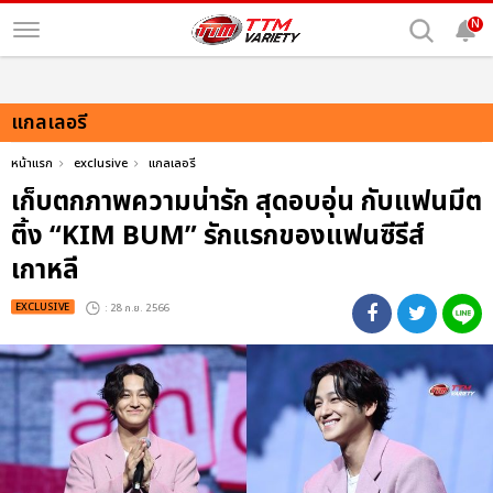
N
แกลเลอรี
หน้าแรก
exclusive
แกลเลอรี
เก็บตกภาพความน่ารัก สุดอบอุ่น กับแฟนมีต
ติ้ง “KIM BUM” รักแรกของแฟนซีรีส์
เกาหลี
EXCLUSIVE
: 28 ก.ย. 2566