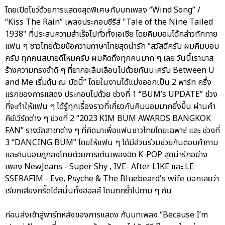
โดยเปิดโชว์ด้วยการแสดงสุดพิเศษกับบทเพลง “Wind Song” /
“Kiss The Rain” เพลงประกอบซีรีส์ "Tale of the Nine Tailed
1938" ที่ประสบความสำเร็จไปทั่วทั้งเอเชีย โดยคิมบอมได้กล่าวทักทาย
แฟน ๆ ชาวไทยด้วยข้อความภาษาไทยสุดน่ารัก “สวัสดีครับ ผมคิมบอม
ครับ ทุกคนสบายดีไหมครับ ผมคิดถึงทุกคนมาก ๆ เลย วันนี้เรามาส
ร้างความทรงจำดี ๆ ที่ยากจะลืมเลือนไปด้วยกันนะครับ Between U
and Me เริ่มต้น ณ บัดนี้” โดยในงานได้แบ่งออกเป็น 2 พาร์ท ครึ่ง
แรกของการแสดง ประกอบไปด้วย ช่วงที่ 1 “BUM’s UPDATE” ช่วง
ที่จะทำให้แฟน ๆ ได้รู้ทุกเรื่องราวที่เกี่ยวกับคิมบอมมากยิ่งขึ้น ผ่านคำ
คีย์เวิร์ดต่าง ๆ ช่วงที่ 2 “2023 KIM BUM AWARDS BANGKOK
FAN” รางวัลสาขาต่าง ๆ ที่คิดมาเพื่อแฟนชาวไทยโดยเฉพาะ! และ ช่วงที่
3 “DANCING BUM” โดยให้แฟน ๆ ได้มีส่วนร่วมช่วยกันตอบคำถาม
และคิมบอมถูกลงโทษด้วยการเต้นเพลงฮิต K-POP สุดน่ารักอย่าง
เพลง NewJeans - Super Shy , IVE- After LIKE และ LE
SSERAFIM - Eve, Psyche & The Bluebeard's wife บอกเลยว่า
เรียกเสียงกรี๊ดได้สนั่นทั้งฮอลล์ โดนตกซ้ำไปตาม ๆ กัน
ก่อนส่งเข้าสู่พาร์ทหลังของการแสดง กับบทเพลง “Because I’m