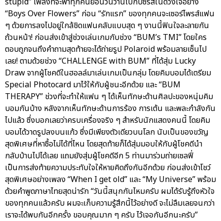
stupid” เพลงที่จะพาทุกคนย้อนวันวานไปกับซีรีส์ในดวงใจอย่าง
“Boys Over Flowers” ก่อน “รักแรก” ของทุกคนจะเซอร์ไพรส์แฟน
ๆ ด้วยการลงไปอยู่ใกล้ชิดแฟนคลับแบบสุด ๆ งานนี้ฟินใจละลายกัน
ถ้วนหน้า! ก่อนส่งเข้าสู่ช่วงเล่นเกมกับช่วง “BUM’s TMI” โดยใคร
ตอบถูกจนถึงคำถามสุดท้ายจะได้ถ่ายรูป Polaroid พร้อมลายเซ็นไป
เลย! ตามด้วยช่วง “CHALLENGE with BUM” ที่ได้สุ่ม Lucky
Draw จากผู้โชคดีในฮอลล์มาเล่นเกมเป็นกลุ่ม โดยคิมบอมได้เตรียม
Special Photocard มาไว้ให้กับผู้ชนะอีกด้วย และ “BUM
THERAPY” ช่วงที่จะทำให้แฟน ๆ ได้เห็นทักษะด้านศิลปะของหนุ่มคิม
บอมกันบ้าง หลังจากเห็นทักษะด้านการร้อง การเต้น และพละกำลังกัน
ไปแล้ว ซึ่งบอกเลยว่าครบเครื่องจริง ๆ สำหรับนักแสดงคนนี้ โดยคิม
บอมได้วาดรูปลงบนแก้ว ซึ่งมีเพียงตัวเดียวบนโลก นับเป็นของขวัญ
สุดพิเศษที่หาซื้อไม่ได้ที่ไหน โดยสุดท้ายก็ได้สุ่มมอบให้กับผู้โชคดีนำ
กลับบ้านไปได้เลย แถมยังสุ่มผู้โชคดีอีก 5 ท่านมาร่วมถ่ายเซลฟี่
เป็นการส่งท้ายความประทับใจให้หายคิดถึงกันอีกด้วย ก่อนส่งเข้าโชว์
สุดพิเศษอย่างเพลง “When I get old” และ “My Universe” พร้อม
ด้วยคำพูดภาษาไทยสุดน่ารัก “วันนี้สนุกกันไหมครับ ผมได้รับรู้ถึงหัวใจ
ของทุกคนแล้วครับ ผมจะเก็บความรู้สึกนี้ไว้อย่างดี จะไม่ลืมเลยจนกว่า
เราจะได้พบกันอีกครั้ง ขอบคุณมาก ๆ ครับ ไว้เจอกันอีกนะครับ”