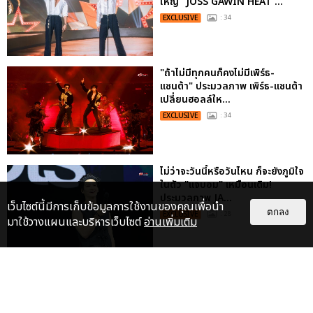
ใหญ่ “JOSS GAWIN HEAT ...
EXCLUSIVE
: 34
"ถ้าไม่มีทุกคนก็คงไม่มีเพิร์ธ-
แซนต้า" ประมวลภาพ เพิร์ธ-แซนต้า
เปลี่ยนฮอลล์ให...
EXCLUSIVE
: 34
ไม่ว่าจะวันนี้หรือวันไหน ก็จะยังภูมิใจ
ในตัว "แจบอม" เหมือนเดิม!
ประมวลภาพ JA...
เว็บไซต์นี้มีการเก็บข้อมูลการใช้งานของคุณเพื่อนำ
ตกลง
EXCLUSIVE
: 28
มาใช้วางแผนและบริหารเว็บไซต์
อ่านเพิ่มเติม
ประมวลภาพงาน “มีสติแล้วลูกพีช
PEACH AND ME PREMIERE
NIGHT” ปอนด์-ภูวินทร์ คลั่งรัก
หวา...