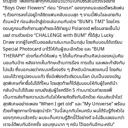
stupid” เพลงที่จะพาทุกคนย้อนวันวานไปกับซีรีส์ในดวงใจอย่าง
“Boys Over Flowers” ก่อน “รักแรก” ของทุกคนจะเซอร์ไพรส์แฟน
ๆ ด้วยการลงไปอยู่ใกล้ชิดแฟนคลับแบบสุด ๆ งานนี้ฟินใจละลายกัน
ถ้วนหน้า! ก่อนส่งเข้าสู่ช่วงเล่นเกมกับช่วง “BUM’s TMI” โดยใคร
ตอบถูกจนถึงคำถามสุดท้ายจะได้ถ่ายรูป Polaroid พร้อมลายเซ็นไป
เลย! ตามด้วยช่วง “CHALLENGE with BUM” ที่ได้สุ่ม Lucky
Draw จากผู้โชคดีในฮอลล์มาเล่นเกมเป็นกลุ่ม โดยคิมบอมได้เตรียม
Special Photocard มาไว้ให้กับผู้ชนะอีกด้วย และ “BUM
THERAPY” ช่วงที่จะทำให้แฟน ๆ ได้เห็นทักษะด้านศิลปะของหนุ่มคิม
บอมกันบ้าง หลังจากเห็นทักษะด้านการร้อง การเต้น และพละกำลังกัน
ไปแล้ว ซึ่งบอกเลยว่าครบเครื่องจริง ๆ สำหรับนักแสดงคนนี้ โดยคิม
บอมได้วาดรูปลงบนแก้ว ซึ่งมีเพียงตัวเดียวบนโลก นับเป็นของขวัญ
สุดพิเศษที่หาซื้อไม่ได้ที่ไหน โดยสุดท้ายก็ได้สุ่มมอบให้กับผู้โชคดีนำ
กลับบ้านไปได้เลย แถมยังสุ่มผู้โชคดีอีก 5 ท่านมาร่วมถ่ายเซลฟี่
เป็นการส่งท้ายความประทับใจให้หายคิดถึงกันอีกด้วย ก่อนส่งเข้าโชว์
สุดพิเศษอย่างเพลง “When I get old” และ “My Universe” พร้อม
ด้วยคำพูดภาษาไทยสุดน่ารัก “วันนี้สนุกกันไหมครับ ผมได้รับรู้ถึงหัวใจ
ของทุกคนแล้วครับ ผมจะเก็บความรู้สึกนี้ไว้อย่างดี จะไม่ลืมเลยจนกว่า
เราจะได้พบกันอีกครั้ง ขอบคุณมาก ๆ ครับ ไว้เจอกันอีกนะครับ”