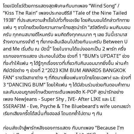
โดยเปิดโชว์ด้วยการแสดงสุดพิเศษกับบทเพลง “Wind Song” /
“Kiss The Rain” เพลงประกอบซีรีส์ "Tale of the Nine Tailed
1938" ที่ประสบความสำเร็จไปทั่วทั้งเอเชีย โดยคิมบอมได้กล่าวทักทาย
แฟน ๆ ชาวไทยด้วยข้อความภาษาไทยสุดน่ารัก “สวัสดีครับ ผมคิมบอม
ครับ ทุกคนสบายดีไหมครับ ผมคิดถึงทุกคนมาก ๆ เลย วันนี้เรามาส
ร้างความทรงจำดี ๆ ที่ยากจะลืมเลือนไปด้วยกันนะครับ Between U
and Me เริ่มต้น ณ บัดนี้” โดยในงานได้แบ่งออกเป็น 2 พาร์ท ครึ่ง
แรกของการแสดง ประกอบไปด้วย ช่วงที่ 1 “BUM’s UPDATE” ช่วง
ที่จะทำให้แฟน ๆ ได้รู้ทุกเรื่องราวที่เกี่ยวกับคิมบอมมากยิ่งขึ้น ผ่านคำ
คีย์เวิร์ดต่าง ๆ ช่วงที่ 2 “2023 KIM BUM AWARDS BANGKOK
FAN” รางวัลสาขาต่าง ๆ ที่คิดมาเพื่อแฟนชาวไทยโดยเฉพาะ! และ ช่วงที่
3 “DANCING BUM” โดยให้แฟน ๆ ได้มีส่วนร่วมช่วยกันตอบคำถาม
และคิมบอมถูกลงโทษด้วยการเต้นเพลงฮิต K-POP สุดน่ารักอย่าง
เพลง NewJeans - Super Shy , IVE- After LIKE และ LE
SSERAFIM - Eve, Psyche & The Bluebeard's wife บอกเลยว่า
เรียกเสียงกรี๊ดได้สนั่นทั้งฮอลล์ โดนตกซ้ำไปตาม ๆ กัน
ก่อนส่งเข้าสู่พาร์ทหลังของการแสดง กับบทเพลง “Because I’m