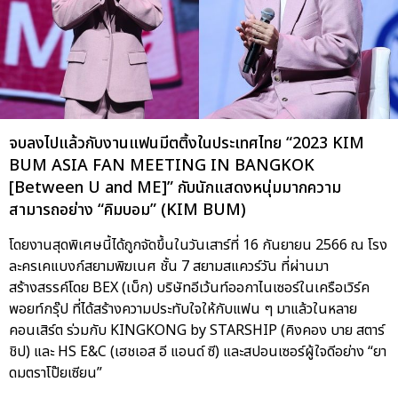
จบลงไปแล้วกับงานแฟนมีตติ้งในประเทศไทย “2023 KIM
BUM ASIA FAN MEETING IN BANGKOK
[Between U and ME]” กับนักแสดงหนุ่มมากความ
สามารถอย่าง “คิมบอม” (KIM BUM)
โดยงานสุดพิเศษนี้ได้ถูกจัดขึ้นในวันเสาร์ที่ 16 กันยายน 2566 ณ โรง
ละครเคแบงก์สยามพิฆเนศ ชั้น 7 สยามสแควร์วัน ที่ผ่านมา
สร้างสรรค์โดย BEX (เบ็ก) บริษัทอีเว้นท์ออกาไนเซอร์ในเครือเวิร์ค
พอยท์กรุ๊ป ที่ได้สร้างความประทับใจให้กับแฟน ๆ มาแล้วในหลาย
คอนเสิร์ต ร่วมกับ KINGKONG by STARSHIP (คิงคอง บาย สตาร์
ชิป) และ HS E&C (เฮชเอส อี แอนด์ ซี) และสปอนเซอร์ผู้ใจดีอย่าง “ยา
ดมตราโป๊ยเซียน”