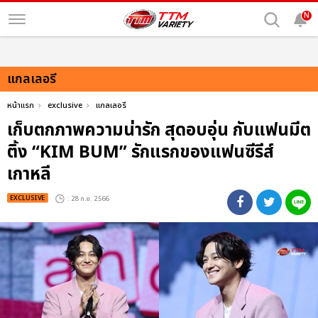
N
แกลเลอรี
หน้าแรก
exclusive
แกลเลอรี
เก็บตกภาพความน่ารัก สุดอบอุ่น กับแฟนมีต
ติ้ง “KIM BUM” รักแรกของแฟนซีรีส์
เกาหลี
EXCLUSIVE
: 28 ก.ย. 2566