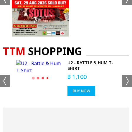
TTM
SHOPPING
RS
U2 - RATTLE & HUM T-
SHIRT
฿
1,100
BUY NOW