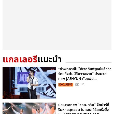
แกลเลอรี
แนะนำ
“ช่วงเวลาที่ไม่ได้เจอกันพิสูจน์แล้วว่า
รักแท้จะไม่มีวันจางหาย” ประมวล
ภาพ JAEHYUN กับแฟน...
EXCLUSIVE
: 10
ประมวลภาพ “จอส-กวิน” จัดปาร์ตี้
ริมหาดสุดฮอต ในคอนเสิร์ตครั้งยิ่ง