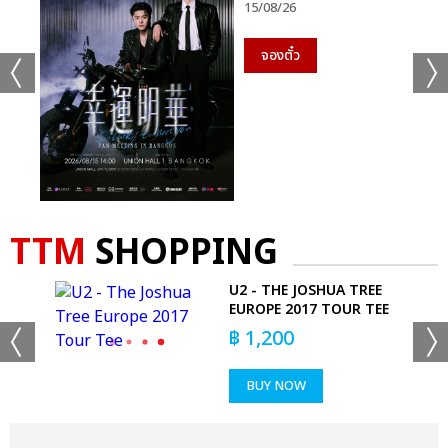
15/08/26
จองตั๋ว
TTM
SHOPPING
MFC
U2 - THE JOSHUA TREE
EUROPE 2017 TOUR TEE
฿
1,200
BUY NOW