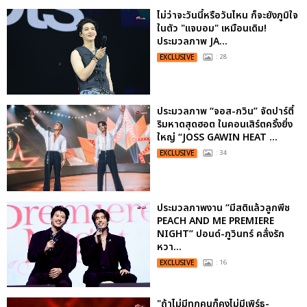
ไม่ว่าจะวันนี้หรือวันไหน ก็จะยังภูมิใจ
ในตัว "แจบอม" เหมือนเดิม!
ประมวลภาพ JA...
EXCLUSIVE
: 28
ประมวลภาพ “จอส-กวิน” จัดปาร์ตี้
ริมหาดสุดฮอต ในคอนเสิร์ตครั้งยิ่ง
ใหญ่ “JOSS GAWIN HEAT ...
EXCLUSIVE
: 34
ประมวลภาพงาน “มีสติแล้วลูกพีช
PEACH AND ME PREMIERE
NIGHT” ปอนด์-ภูวินทร์ คลั่งรัก
หวา...
EXCLUSIVE
: 16
"ถ้าไม่มีทุกคนก็คงไม่มีเพิร์ธ-