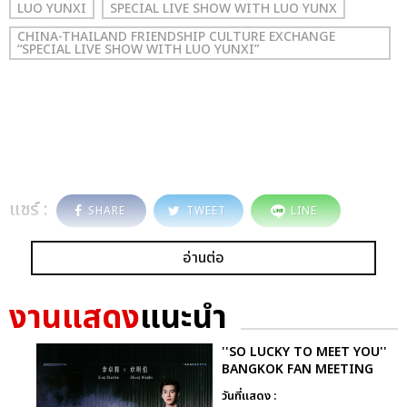
LUO YUNXI
SPECIAL LIVE SHOW WITH LUO YUNX
CHINA-THAILAND FRIENDSHIP CULTURE EXCHANGE
“SPECIAL LIVE SHOW WITH LUO YUNXI”
แชร์ :
SHARE
TWEET
LINE
อ่านต่อ
งานแสดง
แนะนำ
''SO LUCKY TO MEET YOU''
BANGKOK FAN MEETING
วันที่แสดง :