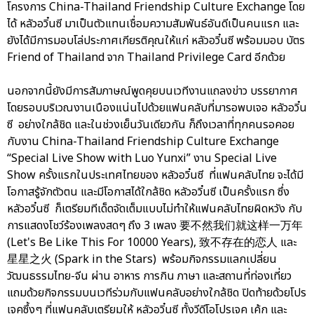
โครงการ China-Thailand Friendship Culture Exchange โดย
ได้ หลัวอวิ๋นซี มาเป็นตัวแทนเชื่อมความสัมพันธ์อันดีเป็นคนแรก และ
ยังได้มีการมอบโล่ประกาศเกียรติคุณให้แก่ หลัวอวิ๋นซี พร้อมมอบ บัตร
Friend of Thailand จาก Thailand Privilege Card อีกด้วย
นอกจากนี้ยังมีการสัมภาษณ์พูดคุยบนเวทีงานแถลงข่าว บรรยากาศ
โดยรอบบริเวณงานเนืองแน่นไปด้วยแฟนคลับที่มารอพบเจอ หลัวอวิ๋น
ซี อย่างใกล้ชิด และในช่วงเย็นวันเดียวกัน ก็ถึงเวลาที่ทุกคนรอคอย
กับงาน China-Thailand Friendship Culture Exchange
“Special Live Show with Luo Yunxi” งาน Special Live
Show ครั้งแรกในประเทศไทยของ หลัวอวิ๋นซี ที่แฟนคลับไทย จะได้มี
โอกาสรู้จักตัวตน และมีโอกาสได้ใกล้ชิด หลัวอวิ๋นซี เป็นครั้งแรก ซึ่ง
หลัวอวิ๋นซี ก็เตรียมทีเด็ดจัดเต็มแบบไม่ทำให้แฟนคลับไทยผิดหวัง กับ
การแสดงโชว์ร้องเพลงสดๆ ถึง 3 เพลง 要不然我们就这样一万年
(Let's Be Like This For 10000 Years), 致不存在的恋人 และ
星星之火 (Spark in the Stars) พร้อมกิจกรรมแลกเปลี่ยน
วัฒนธรรมไทย-จีน ผ่าน อาหาร การกิน ภาษา และสถานที่ท่องเที่ยว
แถมด้วยกิจกรรมบนเวทีร่วมกับแฟนคลับอย่างใกล้ชิด ปิดท้ายด้วยโปร
เจคซึ้งๆ ที่แฟนคลับเตรียมให้ หลัวอวิ๋นซี ทั้งวีดีโอโปรเจค เค้ก และ