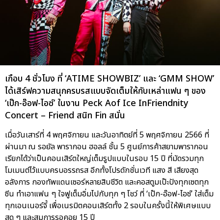
เกือบ 4 ชั่วโมง ที่ ‘ATIME SHOWBIZ’ และ ‘GMM SHOW’
ได้เสิร์ฟความสนุกครบรสแบบจัดเต็มให้กับเหล่าแฟน ๆ ของ
‘เป๊ก-อ๊อฟ-ไอซ์’ ในงาน Peck Aof Ice InFriendnity
Concert – Friend สนิท Fin สนั่น
เมื่อวันเสาร์ที่ 4 พฤศจิกายน และวันอาทิตย์ที่ 5 พฤศจิกายน 2566 ที่
ผ่านมา ณ รอยัล พารากอน ฮอลล์ ชั้น 5 ศูนย์การค้าสยามพารากอน
เรียกได้ว่าเป็นคอนเสิร์ตใหญ่เต็มรูปแบบในรอบ 15 ปี ที่มัดรวมทุก
โมเมนต์ไว้แบบครบอรรถรส อีกทั้งโปรดักชั่นเวที แสง สี เสียงสุด
อลังการ กองทัพแดนเซอร์หลายสิบชีวิต และคอสตูมเป๊ะปังทุกเซตทุก
ซีน ทำเอาแฟน ๆ ใจฟูเต็มอิ่มไปกับทุก ๆ โชว์ ที่ ‘เป๊ก-อ๊อฟ-ไอซ์’ ใส่เต็ม
ทุกเอนเนอร์จี้ เพื่อเนรมิตคอนเสิร์ตทั้ง 2 รอบในครั้งนี้ให้พิเศษแบบ
สุด ๆ และสมการรอคอย 15 ปี