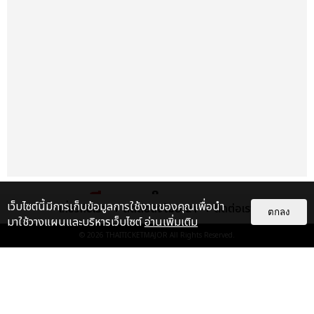
แกลเลอรี
แนะนำ
เว็บไซต์นี้มีการเก็บข้อมูลการใช้งานของคุณเพื่อนำ
เกี่ยวกับเรา
ติดต่อลงโฆษณา
ติดต่อเรา
ตกลง
มาใช้วางแผนและบริหารเว็บไซต์
อ่านเพิ่มเติม
“ช่วงเวลาที่ไม่ได้เจอกันพิสูจน์แล้วว่า
© 2026
THAITICKETMAJOR
All Rights Reserved.
รักแท้จะไม่มีวันจางหาย” ประมวล
ภาพ JAEHYUN กับแฟน...
EXCLUSIVE
: 10