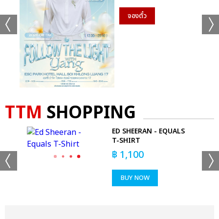
จองตั๋ว
TTM
SHOPPING
CAN
ED SHEERAN - EQUALS
IE
T-SHIRT
฿
1,100
BUY NOW