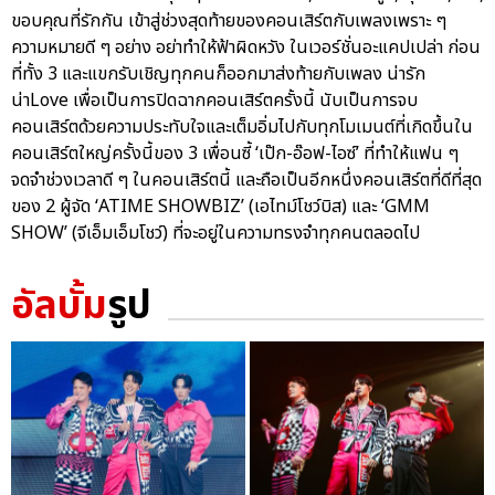
ขอบคุณที่รักกัน เข้าสู่ช่วงสุดท้ายของคอนเสิร์ตกับเพลงเพราะ ๆ
ความหมายดี ๆ อย่าง อย่าทำให้ฟ้าผิดหวัง ในเวอร์ชั่นอะแคปเปล่า ก่อน
ที่ทั้ง 3 และแขกรับเชิญทุกคนก็ออกมาส่งท้ายกับเพลง น่ารัก
น่าLove เพื่อเป็นการปิดฉากคอนเสิร์ตครั้งนี้ นับเป็นการจบ
คอนเสิร์ตด้วยความประทับใจและเต็มอิ่มไปกับทุกโมเมนต์ที่เกิดขึ้นใน
คอนเสิร์ตใหญ่ครั้งนี้ของ 3 เพื่อนซี้ ‘เป๊ก-อ๊อฟ-ไอซ์’ ที่ทำให้แฟน ๆ
จดจำช่วงเวลาดี ๆ ในคอนเสิร์ตนี้ และถือเป็นอีกหนึ่งคอนเสิร์ตที่ดีที่สุด
ของ 2 ผู้จัด ‘ATIME SHOWBIZ’ (เอไทม์โชว์บิส) และ ‘GMM
SHOW’ (จีเอ็มเอ็มโชว์) ที่จะอยู่ในความทรงจำทุกคนตลอดไป
อัลบั้ม
รูป