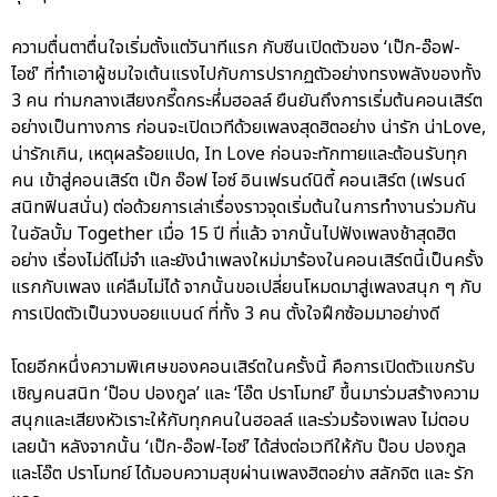
ความตื่นตาตื่นใจเริ่มตั้งแต่วินาทีแรก กับซีนเปิดตัวของ ‘เป๊ก-อ๊อฟ-
ไอซ์’ ที่ทำเอาผู้ชมใจเต้นแรงไปกับการปรากฏตัวอย่างทรงพลังของทั้ง
3 คน ท่ามกลางเสียงกรี๊ดกระหึ่มฮอลล์ ยืนยันถึงการเริ่มต้นคอนเสิร์ต
อย่างเป็นทางการ ก่อนจะเปิดเวทีด้วยเพลงสุดฮิตอย่าง น่ารัก น่าLove,
น่ารักเกิน, เหตุผลร้อยแปด, In Love ก่อนจะทักทายและต้อนรับทุก
คน เข้าสู่คอนเสิร์ต เป๊ก อ๊อฟ ไอซ์ อินเฟรนด์นิตี้ คอนเสิร์ต (เฟรนด์
สนิทฟินสนั่น) ต่อด้วยการเล่าเรื่องราวจุดเริ่มต้นในการทำงานร่วมกัน
ในอัลบั้ม Together เมื่อ 15 ปี ที่แล้ว จากนั้นไปฟังเพลงช้าสุดฮิต
อย่าง เรื่องไม่ดีไม่จำ และยังนำเพลงใหม่มาร้องในคอนเสิร์ตนี้เป็นครั้ง
แรกกับเพลง แค่ลืมไม่ได้ จากนั้นขอเปลี่ยนโหมดมาสู่เพลงสนุก ๆ กับ
การเปิดตัวเป็นวงบอยแบนด์ ที่ทั้ง 3 คน ตั้งใจฝึกซ้อมมาอย่างดี
โดยอีกหนึ่งความพิเศษของคอนเสิร์ตในครั้งนี้ คือการเปิดตัวแขกรับ
เชิญคนสนิท ‘ป๊อบ ปองกูล’ และ ‘โอ๊ต ปราโมทย์’ ขึ้นมาร่วมสร้างความ
สนุกและเสียงหัวเราะให้กับทุกคนในฮอลล์ และร่วมร้องเพลง ไม่ตอบ
เลยน้า หลังจากนั้น ‘เป๊ก-อ๊อฟ-ไอซ์’ ได้ส่งต่อเวทีให้กับ ป๊อบ ปองกูล
และโอ๊ต ปราโมทย์ ได้มอบความสุขผ่านเพลงฮิตอย่าง สลักจิต และ รัก