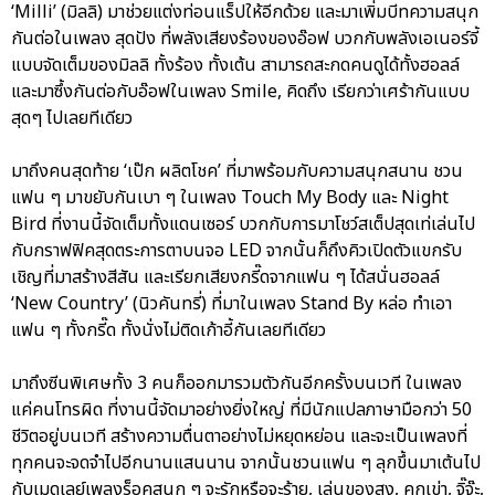
‘Milli’ (มิลลิ) มาช่วยแต่งท่อนแร็ปให้อีกด้วย และมาเพิ่มบีทความสนุก
กันต่อในเพลง สุดปัง ที่พลังเสียงร้องของอ๊อฟ บวกกับพลังเอเนอร์จี้
แบบจัดเต็มของมิลลิ ทั้งร้อง ทั้งเต้น สามารถสะกดคนดูได้ทั้งฮอลล์
และมาซึ้งกันต่อกับอ๊อฟในเพลง Smile, คิดถึง เรียกว่าเศร้ากันแบบ
สุดๆ ไปเลยทีเดียว
มาถึงคนสุดท้าย ‘เป๊ก ผลิตโชค’ ที่มาพร้อมกับความสนุกสนาน ชวน
แฟน ๆ มาขยับกันเบา ๆ ในเพลง Touch My Body และ Night
Bird ที่งานนี้จัดเต็มทั้งแดนเซอร์ บวกกับการมาโชว์สเต็ปสุดเท่เล่นไป
กับกราฟฟิคสุดตระการตาบนจอ LED จากนั้นก็ถึงคิวเปิดตัวแขกรับ
เชิญที่มาสร้างสีสัน และเรียกเสียงกรี๊ดจากแฟน ๆ ได้สนั่นฮอลล์
‘New Country’ (นิวคันทรี่) ที่มาในเพลง Stand By หล่อ ทำเอา
แฟน ๆ ทั้งกรี๊ด ทั้งนั่งไม่ติดเก้าอี้กันเลยทีเดียว
มาถึงซีนพิเศษทั้ง 3 คนก็ออกมารวมตัวกันอีกครั้งบนเวที ในเพลง
แค่คนโทรผิด ที่งานนี้จัดมาอย่างยิ่งใหญ่ ที่มีนักแปลภาษามือกว่า 50
ชีวิตอยู่บนเวที สร้างความตื่นตาอย่างไม่หยุดหย่อน และจะเป็นเพลงที่
ทุกคนจะจดจำไปอีกนานแสนนาน จากนั้นชวนแฟน ๆ ลุกขึ้นมาเต้นไป
กับเมดเลย์เพลงร็อคสนุก ๆ จะรักหรือจะร้าย, เล่นของสูง, คุกเข่า, จิ๊จ๊ะ,