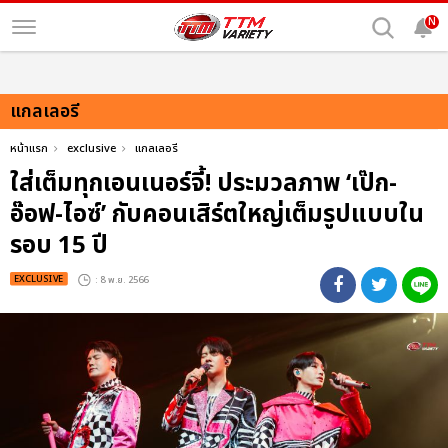
N
แกลเลอรี
หน้าแรก
exclusive
แกลเลอรี
ใส่เต็มทุกเอนเนอร์จี้! ประมวลภาพ ‘เป๊ก-
อ๊อฟ-ไอซ์’ กับคอนเสิร์ตใหญ่เต็มรูปแบบใน
รอบ 15 ปี
EXCLUSIVE
: 8 พ.ย. 2566