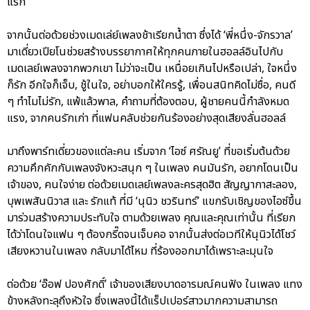
แรก
จากนั้นต่อด้วยช่วงเมดเล่ย์เพลงช้าเรียกน้ำตา ซึ่งได้ ‘พี่หนึ่ง-จักรวาล’
มาเดี่ยวเปียโนช่วยสร้างบรรยากาศให้ทุกคนภายในฮอลล์อินไปกับ
เมดเลย์เพลงจากพวกเขา ไม่ว่าจะเป็น เหนื่อยเกินไปหรือเปล่า, ใจหนึ่ง
ก็รัก อีกใจก็เจ็บ, ชู้ในใจ, อย่าบอกให้ใครรู้, เพื่อนสนิทคิดไม่ซื่อ, คนดี
ๆ ทำไมไม่รัก, แพ้แล้วพาล, คำถามที่ต้องตอบ, ผู้ชายคนนี้กำลังหมด
แรง, จากคนรักเก่า ที่แฟนคลับช่วยกันร้องอย่างสุดเสียงลั่นฮอลล์
มาถึงพาร์ทเดี่ยวของแต่ละคน เริ่มจาก ‘ไอซ์ ศรัณยู’ ที่ขอเริ่มต้นด้วย
ความคึกคักกับเพลงจังหวะสนุก ๆ ในเพลง คนมันรัก, อยากโดนเป็น
เจ้าของ, คนใจง่าย ต่อด้วยเมดเลย์เพลงละครสุดฮิต สัญญากาสะลอง,
บุพเพสันนิวาส และ รักแท้ ที่มี ‘นุนิว ชวรินทร์’ แขกรับเชิญของไอซ์ขึ้น
มาร่วมสร้างความประทับใจ ตามด้วยเพลง คุณและคุณเท่านั้น ที่เรียก
ได้ว่าโดนใจแฟน ๆ ต้องกรี๊ดจนเจ็บคอ จากนั้นส่งต่อเวทีให้นุนิวได้โชว์
เสียงหวานในเพลง กลับมาได้ไหม ที่ร้องออกมาได้เพราะละมุนใจ
ต่อด้วย ‘อ๊อฟ ปองศักดิ์’ เจ้าของเสียงบาดอารมณ์คนฟัง ในเพลง แทง
ข้างหลังทะลุถึงหัวใจ ซึ่งเพลงนี้ได้แร็ปเปอร์สาวมากความสามารถ