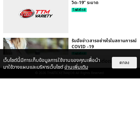
วิด-19” ระบาด
ไลฟ์สไตล์
รับมือข่าวสารอย่างไรในสถานการณ์
COVID -19
ไลฟ์สไตล์
เว็บไซต์นี้มีการเก็บข้อมูลการใช้งานของคุณเพื่อนำ
เกี่ยวกับเรา
ติดต่อลงโฆษณา
ติดต่อเรา
ตกลง
มาใช้วางแผนและบริหารเว็บไซต์
อ่านเพิ่มเติม
© 2026
THAITICKETMAJOR
All Rights Reserved.
ทัพนักแสดง “ช่องวัน31” วอน “อยู่
บ้านอวสานโควิด”
บันเทิง
เลิกเหล้า หยุดบุหรี่! เปิด 7 วิธี
ป้องกัน โควิด-19