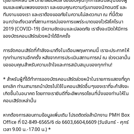
ดุริยางคศิลป์ มหาวิทยาลัยมหิดล ขอขอบคุณทุกการสนับสนุนของผู้
ชมและแฟนเพลงของเรา และขอบคุณความทุ่มเทของนักดนตรี และ
ทีมงานของเรา และเราต้องขออภัยในความไม่สะดวกมา ณ ที่นี้ด้วย
จนกว่าจะถึงเวลาที่สถานการณ์ของการแพร่ระบาดของไวรัสโคโรนา
2019 (COVID-19) มีความชัดเจนและปลอดภัย เราจึงจะเปิดให้มีการ
จองบัตรคอนเสิร์ตล่วงหน้าได้อีกครั้ง
การจัดคอนเสิร์ตที่กำลังจะมาถึงในเดือนพฤษภาคมนี้ เราจะประกาศให้
ทุกท่านทราบอีกครั้ง หลังจากการประเมินสถานการณ์ ณ ช่วงเวลานั้น
ขอขอบคุณสำหรับความเข้าใจและการสนับสนุนของทุกท่าน!
* สำหรับผู้ที่ได้ทำการจองบัตรคอนเสิร์ตล่วงหน้าในรายการแสดงที่ถูก
ยกเลิก ท่านสามารถนำบัตรไปใช้ในคอนเสิร์ตอื่นๆของเราที่จะกำลังจะ
เกิดขึ้นในอนาคต โดยทางเรายินดีที่จะอัพเกรดโซนที่นั่งของท่านให้ใน
คอนเสิร์ตเหล่านั้น
หากต้องการสอบถามข้อมูลเพิ่มเติม โปรดติดต่อสำนักงาน PMH Box
Office ที่ 02-849-6565/6 ต่อ 6603,6604,6609 (วันจันทร์ - ศุกร์
เวลา 9.00 น.-17.00 น.) *