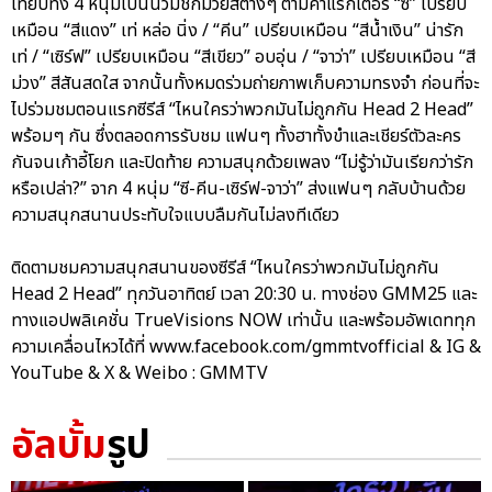
เทียบทั้ง 4 หนุ่มเป็นนวมชกมวยสีต่างๆ ตามคาแรกเตอร์ “ซี” เปรียบ
เหมือน “สีแดง” เท่ หล่อ นิ่ง / “คีน” เปรียบเหมือน “สีน้ำเงิน” น่ารัก
เท่ / “เซิร์ฟ” เปรียบเหมือน “สีเขียว” อบอุ่น / “จาว่า” เปรียบเหมือน “สี
ม่วง” สีสันสดใส จากนั้นทั้งหมดร่วมถ่ายภาพเก็บความทรงจำ ก่อนที่จะ
ไปร่วมชมตอนแรกซีรีส์ “ไหนใครว่าพวกมันไม่ถูกกัน Head 2 Head”
พร้อมๆ กัน ซึ่งตลอดการรับชม แฟนๆ ทั้งฮาทั้งขำและเชียร์ตัวละคร
กันจนเก้าอี้โยก และปิดท้าย ความสนุกด้วยเพลง “ไม่รู้ว่ามันเรียกว่ารัก
หรือเปล่า?” จาก 4 หนุ่ม “ซี-คีน-เซิร์ฟ-จาว่า” ส่งแฟนๆ กลับบ้านด้วย
ความสนุกสนานประทับใจแบบลืมกันไม่ลงทีเดียว
ติดตามชมความสนุกสนานของซีรีส์ “ไหนใครว่าพวกมันไม่ถูกกัน
Head 2 Head” ทุกวันอาทิตย์ เวลา 20:30 น. ทางช่อง GMM25 และ
ทางแอปพลิเคชั่น TrueVisions NOW เท่านั้น และพร้อมอัพเดททุก
ความเคลื่อนไหวได้ที่ www.facebook.com/gmmtvofficial & IG &
YouTube & X & Weibo : GMMTV
อัลบั้ม
รูป