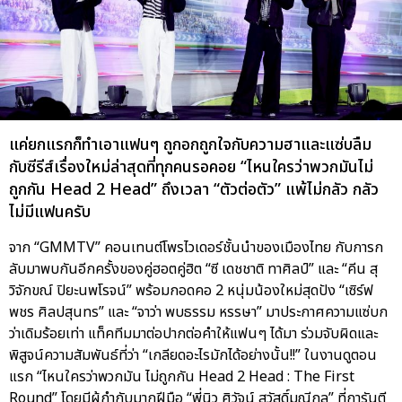
แค่ยกแรกก็ทำเอาแฟนๆ ถูกอกถูกใจกับความฮาและแซ่บลืม
กับซีรีส์เรื่องใหม่ล่าสุดที่ทุกคนรอคอย “ไหนใครว่าพวกมันไม่
ถูกกัน Head 2 Head” ถึงเวลา “ตัวต่อตัว” แพ้ไม่กลัว กลัว
ไม่มีแฟนครับ
จาก “GMMTV” คอนเทนต์โพรไวเดอร์ชั้นนำของเมืองไทย กับการก
ลับมาพบกันอีกครั้งของคู่ฮอตคู่ฮิต “ซี เดชชาติ ทาศิลป์” และ “คีน สุ
วิจักขณ์ ปิยะนพโรจน์” พร้อมกอดคอ 2 หนุ่มน้องใหม่สุดปัง “เซิร์ฟ
พชร ศิลปสุนทร” และ “จาว่า พบธรรม หรรษา” มาประกาศความแซ่บก
ว่าเดิมร้อยเท่า แท็คทีมมาต่อปากต่อคำให้แฟนๆ ได้มา ร่วมจับผิดและ
พิสูจน์ความสัมพันธ์ที่ว่า “เกลียดอะไรมักได้อย่างนั้น!!” ในงานดูตอน
แรก “ไหนใครว่าพวกมัน ไม่ถูกกัน Head 2 Head : The First
Round” โดยมีผู้กำกับมากฝีมือ “พี่นิว ศิวัจน์ สวัสดิ์มณีกุล” ที่การันตี