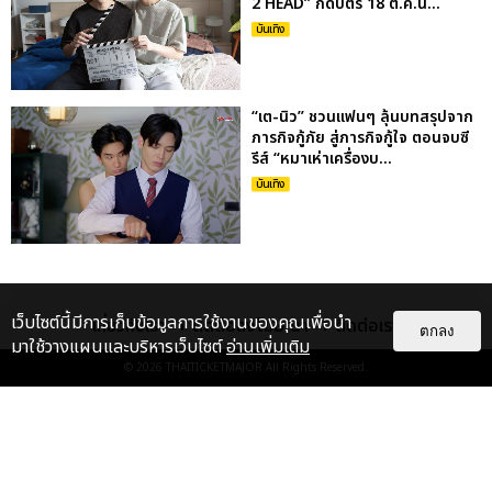
2 HEAD” กดบัตร 18 ต.ค.น...
บันเทิง
“เต-นิว” ชวนแฟนๆ ลุ้นบทสรุปจาก
ภารกิจกู้ภัย สู่ภารกิจกู้ใจ ตอนจบซี
รีส์ “หมาเห่าเครื่องบ...
บันเทิง
เว็บไซต์นี้มีการเก็บข้อมูลการใช้งานของคุณเพื่อนำ
เกี่ยวกับเรา
ติดต่อลงโฆษณา
ติดต่อเรา
ตกลง
มาใช้วางแผนและบริหารเว็บไซต์
อ่านเพิ่มเติม
© 2026
THAITICKETMAJOR
All Rights Reserved.