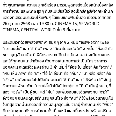
ทั้งคุณภาพและความสนุกเต็มร้อย มาร่วมพูดคุยถึงเบื้องหน้าเบื้องหลัง
การทำงาน และพิเศษสุดๆ กับสเปเชียลโชว์ สุดเอ็กซ์คลูซีฟจากเหล่านัก
แสดงที่เตรียมมามอบให้แฟนๆ ได้แซ่บแถมฟินขั้นสุด เมื่อวันอาทิตย์ที่
26 ตุลาคม 2568 เวลา 19.30 น. CINEMA 15, SF WORLD
CINEMA, CENTRAL WORLD ชั้น 9 ที่ผ่านมา
ประเดิมเวทีด้วยเพลงเพราะๆ สนุกๆ จาก 2 หนุ่ม “เซิร์ฟ-จาว่า” เพลง
“เอาเลยมั้ย” และ “ซี-คีน” เพลง “คิดว่าไม่แต่ดันใช่” จากนั้น “ก๊อตจิ ทัช
ชกร บุญลัภยานันท์” พิธีกรอารมณ์ดีกล่าวเปิดงานอย่างเป็นทางการ
และให้ทุกคนแนะนำตัวเอง ด้วยการเล่นเกมทายว่าเป็นใคร จากการ
บอกคาแรกเตอร์ตัวละครผ่าน 3 คำ เริ่มที่ “อ่อย ไป เรื่อย” คือ “จาว่า” /
“ฝัน เห็น ภาพ” คือ “ซี” / “ไอ้ ไก่ อ่อน” คือ “คีน” / “มา หล่อ หล่อ” คือ
“เซิร์ฟ” มาถึงเกมถัดไปเปิดศึกบนเวที “ซี-คีน” และ “เซิร์ฟ-จาว่า” จับคู่
วัดความแพ้ชนะด้วย “มวยปล้ำนิ้วโป้ง” โดยคู่แรก “คีน” เป็นผู้ชนะ คู่ที่
สอง “เซิร์ฟ” เป็นผู้ชนะ แต่ “คีน” ขอเพิ่มรอบแข่งวัดพลังกับ “จาว่า”
อีกซักยก จนคนดูเชียร์กันสนุกลั่นโรง ซึ่ง “คีน” ก็ใช้พลังนิ้วเอาชนะไป
ในที่สุด จากนั้นมาตอกย้ำความสนุกสุดแซ่บ จากผู้กำกับคนเก่ง “พี่นิว”
ที่มาร่วมพูดคุยถึงการทำงานทั้งเบื้องหน้าและเบื้องหลัง พร้อมเปรียบ