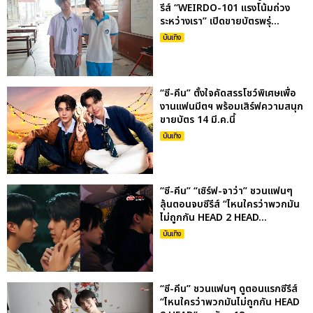
รีส์ “WEIRDO-101 แรงโน้มถ่วง
ระหว่างเรา” เปิดขายบัตรพรุ่...
บันเทิง
“ซี-คีน” ตั้งใจคัดสรรโชว์พิเศษเพื่อ
งานแฟนมีตฯ พร้อมเสิร์ฟความสนุก
ขายบัตร 14 มี.ค.นี้
บันเทิง
“ซี-คีน” “เซิร์ฟ-จาว่า” ชวนแฟนๆ
ลุ้นตอนจบซีรีส์ “ไหนใครว่าพวกมัน
ไม่ถูกกัน HEAD 2 HEAD...
บันเทิง
“ซี-คีน” ชวนแฟนๆ ดูตอนแรกซีรีส์
“ไหนใครว่าพวกมันไม่ถูกกัน HEAD