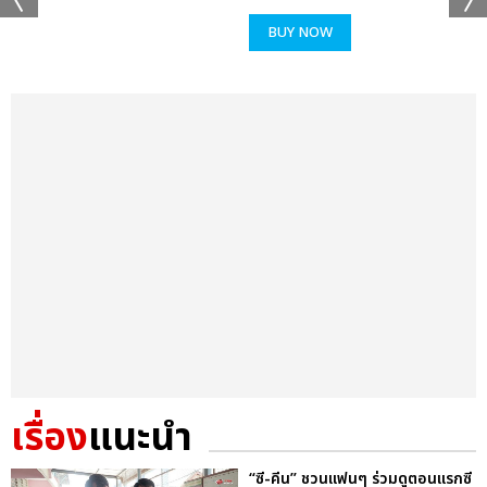
BUY NOW
เรื่อง
แนะนำ
“ซี-คีน” ชวนแฟนๆ ร่วมดูตอนแรกซี