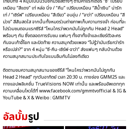
เทียบทั้ง 4 หนุ่มเป็นนวมชกมวยสีต่างๆ ตามคาแรกเตอร์ “ซี” เปรียบ
เหมือน “สีแดง” เท่ หล่อ นิ่ง / “คีน” เปรียบเหมือน “สีน้ำเงิน” น่ารัก
เท่ / “เซิร์ฟ” เปรียบเหมือน “สีเขียว” อบอุ่น / “จาว่า” เปรียบเหมือน “สี
ม่วง” สีสันสดใส จากนั้นทั้งหมดร่วมถ่ายภาพเก็บความทรงจำ ก่อนที่จะ
ไปร่วมชมตอนแรกซีรีส์ “ไหนใครว่าพวกมันไม่ถูกกัน Head 2 Head”
พร้อมๆ กัน ซึ่งตลอดการรับชม แฟนๆ ทั้งฮาทั้งขำและเชียร์ตัวละคร
กันจนเก้าอี้โยก และปิดท้าย ความสนุกด้วยเพลง “ไม่รู้ว่ามันเรียกว่ารัก
หรือเปล่า?” จาก 4 หนุ่ม “ซี-คีน-เซิร์ฟ-จาว่า” ส่งแฟนๆ กลับบ้านด้วย
ความสนุกสนานประทับใจแบบลืมกันไม่ลงทีเดียว
ติดตามชมความสนุกสนานของซีรีส์ “ไหนใครว่าพวกมันไม่ถูกกัน
Head 2 Head” ทุกวันอาทิตย์ เวลา 20:30 น. ทางช่อง GMM25 และ
ทางแอปพลิเคชั่น TrueVisions NOW เท่านั้น และพร้อมอัพเดททุก
ความเคลื่อนไหวได้ที่ www.facebook.com/gmmtvofficial & IG &
YouTube & X & Weibo : GMMTV
อัลบั้ม
รูป