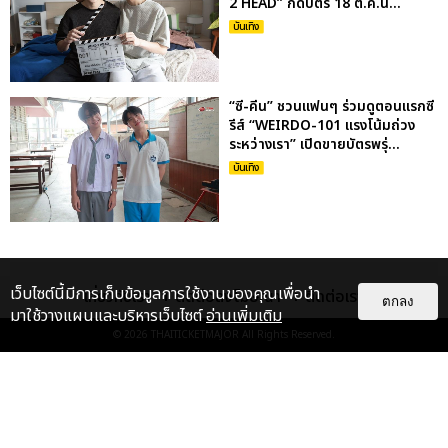
2 HEAD” กดบัตร 18 ต.ค.น...
บันเทิง
“ซี-คีน” ชวนแฟนๆ ร่วมดูตอนแรกซี
รีส์ “WEIRDO-101 แรงโน้มถ่วง
ระหว่างเรา” เปิดขายบัตรพรุ่...
บันเทิง
เว็บไซต์นี้มีการเก็บข้อมูลการใช้งานของคุณเพื่อนำ
เกี่ยวกับเรา
ติดต่อลงโฆษณา
ติดต่อเรา
ตกลง
มาใช้วางแผนและบริหารเว็บไซต์
อ่านเพิ่มเติม
© 2026
THAITICKETMAJOR
All Rights Reserved.