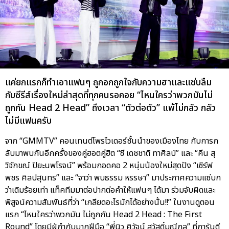
แค่ยกแรกก็ทำเอาแฟนๆ ถูกอกถูกใจกับความฮาและแซ่บลืม
กับซีรีส์เรื่องใหม่ล่าสุดที่ทุกคนรอคอย “ไหนใครว่าพวกมันไม่
ถูกกัน Head 2 Head” ถึงเวลา “ตัวต่อตัว” แพ้ไม่กลัว กลัว
ไม่มีแฟนครับ
จาก “GMMTV” คอนเทนต์โพรไวเดอร์ชั้นนำของเมืองไทย กับการก
ลับมาพบกันอีกครั้งของคู่ฮอตคู่ฮิต “ซี เดชชาติ ทาศิลป์” และ “คีน สุ
วิจักขณ์ ปิยะนพโรจน์” พร้อมกอดคอ 2 หนุ่มน้องใหม่สุดปัง “เซิร์ฟ
พชร ศิลปสุนทร” และ “จาว่า พบธรรม หรรษา” มาประกาศความแซ่บก
ว่าเดิมร้อยเท่า แท็คทีมมาต่อปากต่อคำให้แฟนๆ ได้มา ร่วมจับผิดและ
พิสูจน์ความสัมพันธ์ที่ว่า “เกลียดอะไรมักได้อย่างนั้น!!” ในงานดูตอน
แรก “ไหนใครว่าพวกมัน ไม่ถูกกัน Head 2 Head : The First
Round” โดยมีผู้กำกับมากฝีมือ “พี่นิว ศิวัจน์ สวัสดิ์มณีกุล” ที่การันตี