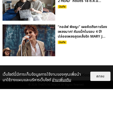
2 HEAD” กดบัตร 18 ต.ค.น...
บันเทิง
“กอล์ฟ พิชญะ” เผยคิดถึงการร้อง
เพลงมาก! คัมแบ็กในรอบ 4 ปี!
ปล่อยเพลงสุดคลั่งรัก MARY J...
บันเทิง
เว็บไซต์นี้มีการเก็บข้อมูลการใช้งานของคุณเพื่อนำ
เกี่ยวกับเรา
ติดต่อลงโฆษณา
ติดต่อเรา
ตกลง
มาใช้วางแผนและบริหารเว็บไซต์
อ่านเพิ่มเติม
© 2026
THAITICKETMAJOR
All Rights Reserved.