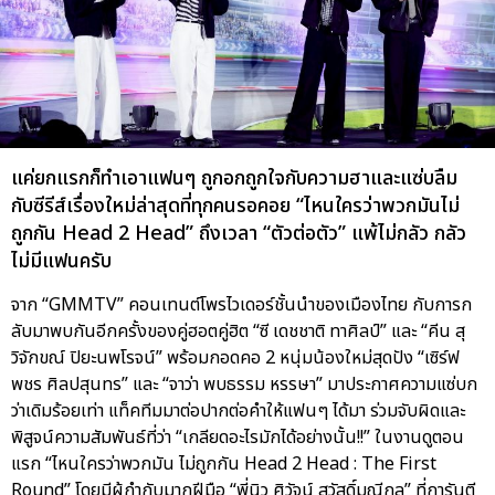
แค่ยกแรกก็ทำเอาแฟนๆ ถูกอกถูกใจกับความฮาและแซ่บลืม
กับซีรีส์เรื่องใหม่ล่าสุดที่ทุกคนรอคอย “ไหนใครว่าพวกมันไม่
ถูกกัน Head 2 Head” ถึงเวลา “ตัวต่อตัว” แพ้ไม่กลัว กลัว
ไม่มีแฟนครับ
จาก “GMMTV” คอนเทนต์โพรไวเดอร์ชั้นนำของเมืองไทย กับการก
ลับมาพบกันอีกครั้งของคู่ฮอตคู่ฮิต “ซี เดชชาติ ทาศิลป์” และ “คีน สุ
วิจักขณ์ ปิยะนพโรจน์” พร้อมกอดคอ 2 หนุ่มน้องใหม่สุดปัง “เซิร์ฟ
พชร ศิลปสุนทร” และ “จาว่า พบธรรม หรรษา” มาประกาศความแซ่บก
ว่าเดิมร้อยเท่า แท็คทีมมาต่อปากต่อคำให้แฟนๆ ได้มา ร่วมจับผิดและ
พิสูจน์ความสัมพันธ์ที่ว่า “เกลียดอะไรมักได้อย่างนั้น!!” ในงานดูตอน
แรก “ไหนใครว่าพวกมัน ไม่ถูกกัน Head 2 Head : The First
Round” โดยมีผู้กำกับมากฝีมือ “พี่นิว ศิวัจน์ สวัสดิ์มณีกุล” ที่การันตี