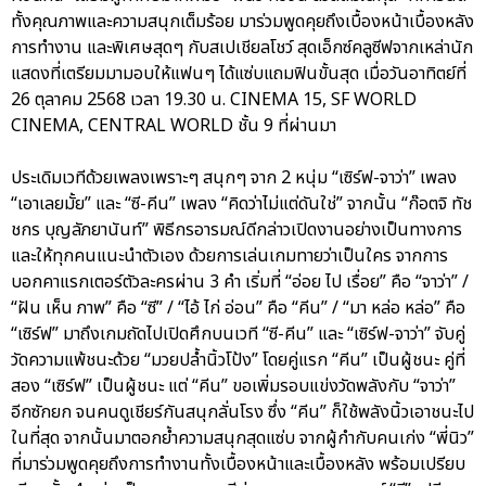
ทั้งคุณภาพและความสนุกเต็มร้อย มาร่วมพูดคุยถึงเบื้องหน้าเบื้องหลัง
การทำงาน และพิเศษสุดๆ กับสเปเชียลโชว์ สุดเอ็กซ์คลูซีฟจากเหล่านัก
แสดงที่เตรียมมามอบให้แฟนๆ ได้แซ่บแถมฟินขั้นสุด เมื่อวันอาทิตย์ที่
26 ตุลาคม 2568 เวลา 19.30 น. CINEMA 15, SF WORLD
CINEMA, CENTRAL WORLD ชั้น 9 ที่ผ่านมา
ประเดิมเวทีด้วยเพลงเพราะๆ สนุกๆ จาก 2 หนุ่ม “เซิร์ฟ-จาว่า” เพลง
“เอาเลยมั้ย” และ “ซี-คีน” เพลง “คิดว่าไม่แต่ดันใช่” จากนั้น “ก๊อตจิ ทัช
ชกร บุญลัภยานันท์” พิธีกรอารมณ์ดีกล่าวเปิดงานอย่างเป็นทางการ
และให้ทุกคนแนะนำตัวเอง ด้วยการเล่นเกมทายว่าเป็นใคร จากการ
บอกคาแรกเตอร์ตัวละครผ่าน 3 คำ เริ่มที่ “อ่อย ไป เรื่อย” คือ “จาว่า” /
“ฝัน เห็น ภาพ” คือ “ซี” / “ไอ้ ไก่ อ่อน” คือ “คีน” / “มา หล่อ หล่อ” คือ
“เซิร์ฟ” มาถึงเกมถัดไปเปิดศึกบนเวที “ซี-คีน” และ “เซิร์ฟ-จาว่า” จับคู่
วัดความแพ้ชนะด้วย “มวยปล้ำนิ้วโป้ง” โดยคู่แรก “คีน” เป็นผู้ชนะ คู่ที่
สอง “เซิร์ฟ” เป็นผู้ชนะ แต่ “คีน” ขอเพิ่มรอบแข่งวัดพลังกับ “จาว่า”
อีกซักยก จนคนดูเชียร์กันสนุกลั่นโรง ซึ่ง “คีน” ก็ใช้พลังนิ้วเอาชนะไป
ในที่สุด จากนั้นมาตอกย้ำความสนุกสุดแซ่บ จากผู้กำกับคนเก่ง “พี่นิว”
ที่มาร่วมพูดคุยถึงการทำงานทั้งเบื้องหน้าและเบื้องหลัง พร้อมเปรียบ