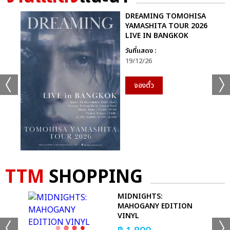
DREAMING TOMOHISA
YAMASHITA TOUR 2026
LIVE IN BANGKOK
วันที่แสดง :
19/12/26
จองตั๋ว
TTM
SHOPPING
AL
MIDNIGHTS:
RT
MAHOGANY EDITION
VINYL