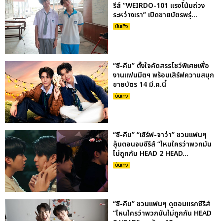
รีส์ “WEIRDO-101 แรงโน้มถ่วง
ระหว่างเรา” เปิดขายบัตรพรุ่...
บันเทิง
“ซี-คีน” ตั้งใจคัดสรรโชว์พิเศษเพื่อ
งานแฟนมีตฯ พร้อมเสิร์ฟความสนุก
ขายบัตร 14 มี.ค.นี้
บันเทิง
“ซี-คีน” “เซิร์ฟ-จาว่า” ชวนแฟนๆ
ลุ้นตอนจบซีรีส์ “ไหนใครว่าพวกมัน
ไม่ถูกกัน HEAD 2 HEAD...
บันเทิง
“ซี-คีน” ชวนแฟนๆ ดูตอนแรกซีรีส์
“ไหนใครว่าพวกมันไม่ถูกกัน HEAD