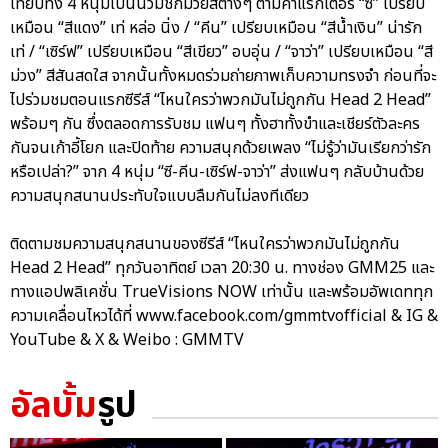
เทียบทั้ง 4 หนุ่มเป็นนวมชกมวยสีต่างๆ ตามคาแรกเตอร์ “ซี” เปรียบ
เหมือน “สีแดง” เท่ หล่อ นิ่ง / “คีน” เปรียบเหมือน “สีน้ำเงิน” น่ารัก
เท่ / “เซิร์ฟ” เปรียบเหมือน “สีเขียว” อบอุ่น / “จาว่า” เปรียบเหมือน “สี
ม่วง” สีสันสดใส จากนั้นทั้งหมดร่วมถ่ายภาพเก็บความทรงจำ ก่อนที่จะ
ไปร่วมชมตอนแรกซีรีส์ “ไหนใครว่าพวกมันไม่ถูกกัน Head 2 Head”
พร้อมๆ กัน ซึ่งตลอดการรับชม แฟนๆ ทั้งฮาทั้งขำและเชียร์ตัวละคร
กันจนเก้าอี้โยก และปิดท้าย ความสนุกด้วยเพลง “ไม่รู้ว่ามันเรียกว่ารัก
หรือเปล่า?” จาก 4 หนุ่ม “ซี-คีน-เซิร์ฟ-จาว่า” ส่งแฟนๆ กลับบ้านด้วย
ความสนุกสนานประทับใจแบบลืมกันไม่ลงทีเดียว
ติดตามชมความสนุกสนานของซีรีส์ “ไหนใครว่าพวกมันไม่ถูกกัน
Head 2 Head” ทุกวันอาทิตย์ เวลา 20:30 น. ทางช่อง GMM25 และ
ทางแอปพลิเคชั่น TrueVisions NOW เท่านั้น และพร้อมอัพเดททุก
ความเคลื่อนไหวได้ที่ www.facebook.com/gmmtvofficial & IG &
YouTube & X & Weibo : GMMTV
อัลบั้ม
รูป