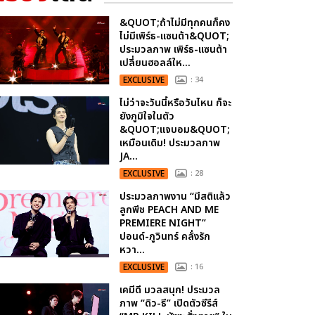
&QUOT;ถ้าไม่มีทุกคนก็คง
ไม่มีเพิร์ธ-แซนต้า&QUOT;
ประมวลภาพ เพิร์ธ-แซนต้า
เปลี่ยนฮอลล์ให...
EXCLUSIVE
: 34
ไม่ว่าจะวันนี้หรือวันไหน ก็จะ
ยังภูมิใจในตัว
&QUOT;แจบอม&QUOT;
เหมือนเดิม! ประมวลภาพ
JA...
EXCLUSIVE
: 28
ประมวลภาพงาน “มีสติแล้ว
ลูกพีช PEACH AND ME
PREMIERE NIGHT”
ปอนด์-ภูวินทร์ คลั่งรัก
หวา...
EXCLUSIVE
: 16
เคมีดี มวลสนุก! ประมวล
ภาพ “ดิว-ธี” เปิดตัวซีรีส์