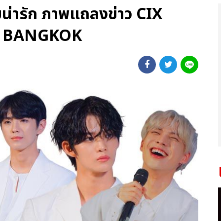
น่ารัก ภาพแถลงข่าว CIX
N BANGKOK