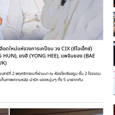
เลือดใหม่แห่งวงการเคป็อบ วง CIX (ซีไอเอ็กซ์)
EUNG HUN), ยงฮี (YONG HEE), แพจินยอง (BAE
UK)
าร์ที่ 2 พฤศจิกายนที่ผ่านมา ณ ห้องโซเชียลรูม ชั้น 2 โรงแรม
เก็บภาพความหล่อ น่ารัก ของหนุ่มๆ ทั้ง 5 มาฝากกัน