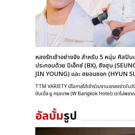
หลงรักเข้าอย่างจัง สำหรับ 5 หนุ่ม ศิลปิน
ประกอบด้วย บีเอ็กซ์ (BX), ซึงฮุน (S
JIN YOUNG) และ ฮยอนซอก (HYUN S
TTM VARIETY มีโอกาสได้เข้าร่วมงานแถลงข่าวในวันเส
ดับเบิ้ล ยู กรุงเทพ (W Bangkok Hotel) เราไม่พลาด
อัลบั้ม
รูป