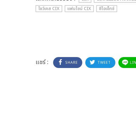
โชว์เคส CIX
แฟนไซน์ CIX
ซีไอเอ็กซ์
แชร์ :
SHARE
TWEET
LI