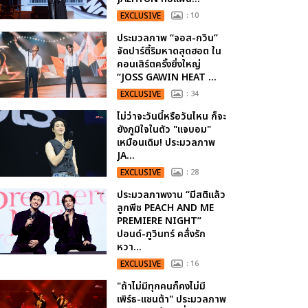
EXCLUSIVE
: 10
ประมวลภาพ “จอส-กวิน”
จัดปาร์ตี้ริมหาดสุดฮอต ใน
คอนเสิร์ตครั้งยิ่งใหญ่
“JOSS GAWIN HEAT ...
EXCLUSIVE
: 34
ไม่ว่าจะวันนี้หรือวันไหน ก็จะ
ยังภูมิใจในตัว "แจบอม"
เหมือนเดิม! ประมวลภาพ
JA...
EXCLUSIVE
: 28
ประมวลภาพงาน “มีสติแล้ว
ลูกพีช PEACH AND ME
PREMIERE NIGHT”
ปอนด์-ภูวินทร์ คลั่งรัก
หวา...
EXCLUSIVE
: 16
"ถ้าไม่มีทุกคนก็คงไม่มี
เพิร์ธ-แซนต้า" ประมวลภาพ