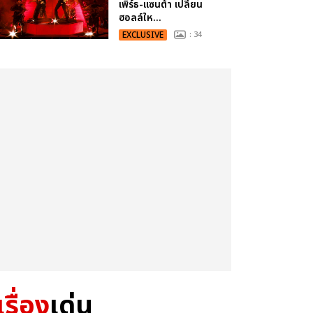
เพิร์ธ-แซนต้า เปลี่ยน
ฮอลล์ให...
EXCLUSIVE
: 34
เรื่อง
เด่น