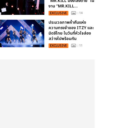
“MR.KILL มังงะสั่งตาย” ใน
งาน “MR.KILL...
EXCLUSIVE
: 14
ประมวลภาพค่ำคืนแห่ง
ความทรงจำของ ITZY และ
มิดจีไทย ในวันที่หัวใจส่อง
สว่างไปพร้อมกัน
EXCLUSIVE
: 11