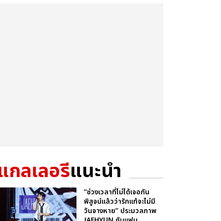
แกลเลอรี
แนะนำ
“ช่วงเวลาที่ไม่ได้เจอกัน
พิสูจน์แล้วว่ารักแท้จะไม่มี
วันจางหาย” ประมวลภาพ
JAEHYUN กับแฟน...