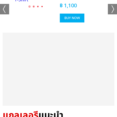
฿
1,100
BUY NOW
แกลเลอรี
แนะนำ