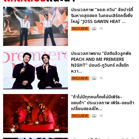
ประมวลภาพ “จอส-กวิน” จัดปาร์ตี้
ริมหาดสุดฮอต ในคอนเสิร์ตครั้งยิ่ง
ใหญ่ “JOSS GAWIN HEAT ...
EXCLUSIVE
: 34
ประมวลภาพงาน “มีสติแล้วลูกพีช
PEACH AND ME PREMIERE
NIGHT” ปอนด์-ภูวินทร์ คลั่งรัก
หวา...
EXCLUSIVE
: 16
"ถ้าไม่มีทุกคนก็คงไม่มีเพิร์ธ-
แซนต้า" ประมวลภาพ เพิร์ธ-แซนต้า
เปลี่ยนฮอลล์ให...
EXCLUSIVE
: 34