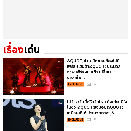
เรื่อง
เด่น
&QUOT;ถ้าไม่มีทุกคนก็คงไม่มี
เพิร์ธ-แซนต้า&QUOT; ประมวล
ภาพ เพิร์ธ-แซนต้า เปลี่ยน
ฮอลล์ให...
EXCLUSIVE
: 34
ไม่ว่าจะวันนี้หรือวันไหน ก็จะยังภูมิใจ
ในตัว &QUOT;แจบอม&QUOT;
เหมือนเดิม! ประมวลภาพ JA...
EXCLUSIVE
: 28