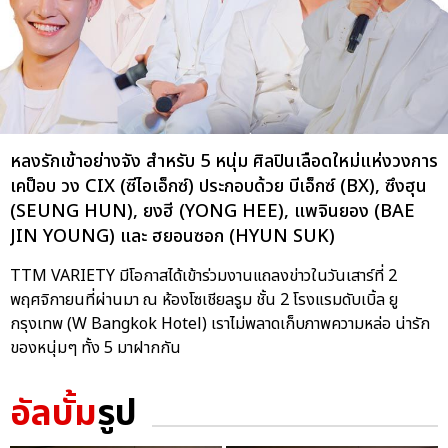
หลงรักเข้าอย่างจัง สำหรับ 5 หนุ่ม ศิลปินเลือดใหม่แห่งวงการ
เคป็อบ วง CIX (ซีไอเอ็กซ์) ประกอบด้วย บีเอ็กซ์ (BX), ซึงฮุน
(SEUNG HUN), ยงฮี (YONG HEE), แพจินยอง (BAE
JIN YOUNG) และ ฮยอนซอก (HYUN SUK)
TTM VARIETY มีโอกาสได้เข้าร่วมงานแถลงข่าวในวันเสาร์ที่ 2
พฤศจิกายนที่ผ่านมา ณ ห้องโซเชียลรูม ชั้น 2 โรงแรมดับเบิ้ล ยู
กรุงเทพ (W Bangkok Hotel) เราไม่พลาดเก็บภาพความหล่อ น่ารัก
ของหนุ่มๆ ทั้ง 5 มาฝากกัน
อัลบั้ม
รูป