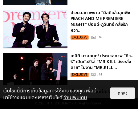
ประมวลภาพงาน “มีสติแล้วลูกพีช
PEACH AND ME PREMIERE
NIGHT” ปอนด์-ภูวินทร์ คลั่งรัก
หวา...
EXCLUSIVE
: 16
เคมีดี มวลสนุก! ประมวลภาพ “ดิว-
ธี” เปิดตัวซีรีส์ “MR.KILL มังงะสั่ง
ตาย” ในงาน “MR.KILL...
EXCLUSIVE
: 14
เว็บไซต์นี้มีการเก็บข้อมูลการใช้งานของคุณเพื่อนำ
เกี่ยวกับเรา
ติดต่อลงโฆษณา
ติดต่อเรา
ตกลง
มาใช้วางแผนและบริหารเว็บไซต์
อ่านเพิ่มเติม
ประมวลภาพค่ำคืนแห่งความทรงจำ
© 2026
THAITICKETMAJOR
All Rights Reserved.
ของ ITZY และมิดจีไทย ในวันที่
หัวใจส่องสว่างไปพร้อมกัน
EXCLUSIVE
: 11