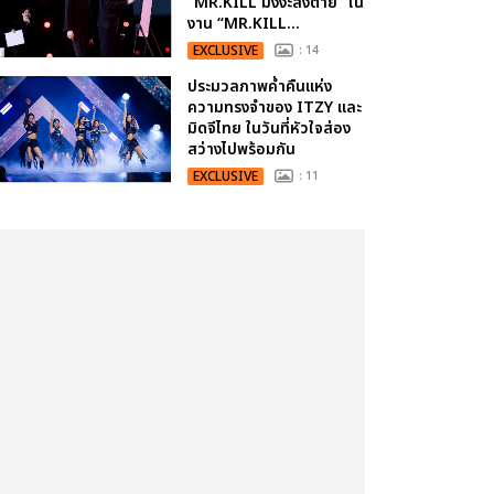
“MR.KILL มังงะสั่งตาย” ใน
งาน “MR.KILL...
EXCLUSIVE
: 14
ประมวลภาพค่ำคืนแห่ง
ความทรงจำของ ITZY และ
มิดจีไทย ในวันที่หัวใจส่อง
สว่างไปพร้อมกัน
EXCLUSIVE
: 11