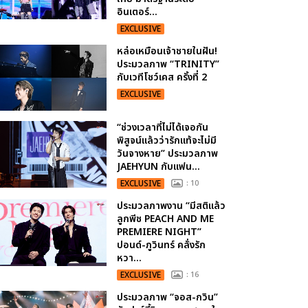
อินเตอร์...
EXCLUSIVE
หล่อเหมือนเจ้าชายในฝัน!
ประมวลภาพ “TRINITY”
กับเวทีโชว์เคส ครั้งที่ 2
EXCLUSIVE
“ช่วงเวลาที่ไม่ได้เจอกัน
พิสูจน์แล้วว่ารักแท้จะไม่มี
วันจางหาย” ประมวลภาพ
JAEHYUN กับแฟน...
EXCLUSIVE
: 10
ประมวลภาพงาน “มีสติแล้ว
ลูกพีช PEACH AND ME
PREMIERE NIGHT”
ปอนด์-ภูวินทร์ คลั่งรัก
หวา...
EXCLUSIVE
: 16
ประมวลภาพ “จอส-กวิน”