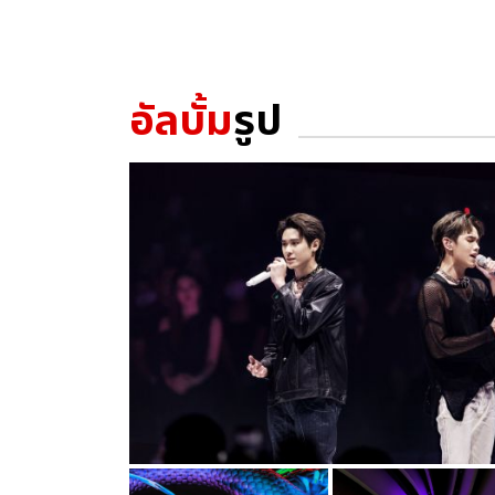
อัลบั้ม
รูป