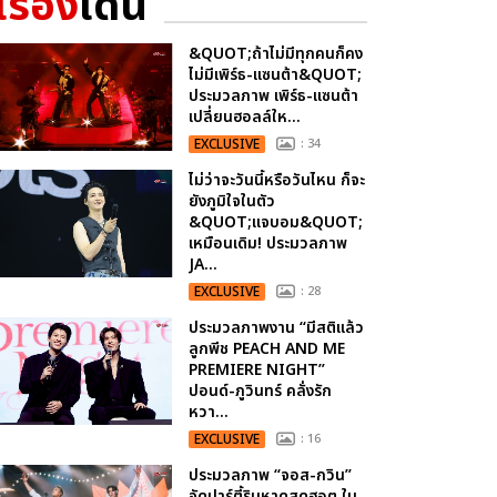
เรื่อง
เด่น
&QUOT;ถ้าไม่มีทุกคนก็คง
ไม่มีเพิร์ธ-แซนต้า&QUOT;
ประมวลภาพ เพิร์ธ-แซนต้า
เปลี่ยนฮอลล์ให...
EXCLUSIVE
: 34
ไม่ว่าจะวันนี้หรือวันไหน ก็จะ
ยังภูมิใจในตัว
&QUOT;แจบอม&QUOT;
เหมือนเดิม! ประมวลภาพ
JA...
EXCLUSIVE
: 28
ประมวลภาพงาน “มีสติแล้ว
ลูกพีช PEACH AND ME
PREMIERE NIGHT”
ปอนด์-ภูวินทร์ คลั่งรัก
หวา...
EXCLUSIVE
: 16
ประมวลภาพ “จอส-กวิน”
จัดปาร์ตี้ริมหาดสุดฮอต ใน