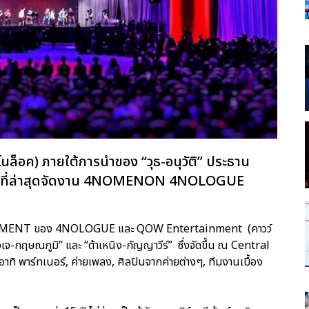
นล็อค) ภายใต้การนำของ “วุธ-อนุวัติ” ประธาน
กัด ที่ล่าสุดจัดงาน 4NOMENON 4NOLOGUE
INMENT ของ 4NOLOGUE และ QOW Entertainment (คาวว์
จเจ-กฤษณภูมิ” และ “ต้าเหนิง-กัญญาวีร์” ซึ่งจัดขึ้น ณ Central
ทิ พาร์ทเนอร์, ค่ายเพลง, ศิลปินจากค่ายต่างๆ, ทีมงานเบื้อง