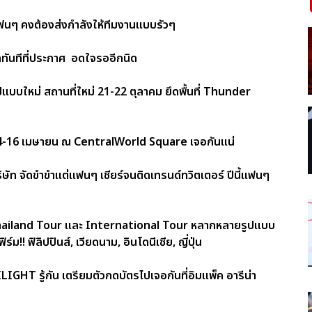
แฟนๆ คงต้องส่งกำลังให้ทีมงานแบบรัวๆ
๊ดทันทีที่ประกาศ อดใจรออีกนิด
บใหม่ สถานที่ใหม่ 21-22 ตุลาคม ยึดพื้นที่ Thunder
14-16 เมษายน ณ CentralWorld Square เจอกันแน่
ษัท จัดขำขำแต่แฟนๆ เชียร์จนติดเทรนด์ทวิตเตอร์ ปีนี้แฟนๆ
ง Thailand Tour และ International Tour หลากหลายรูปแบบ
 ฟิลิปปินส์, เวียดนาม, อินโดนีเซีย, ญี่ปุ่น
GHT รู้กัน เตรียมตัวกดบัตรไปเจอกันที่อิมแพ็ค อารีน่า