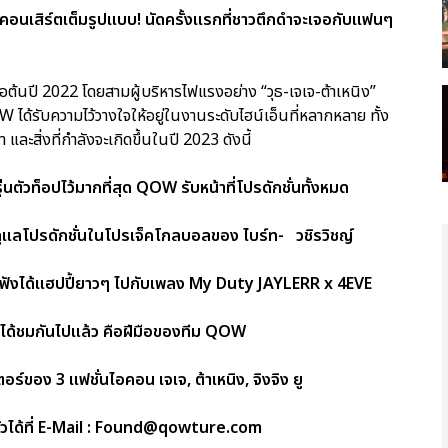
ี คอนเสิร์ตเต็มรูปแบบ! นัดครั้งแรกที่ชาวตึกดำจะเจอกับแฟนๆ
อต้นปี 2022 โดยสามผู้บริหารไฟแรงอย่าง “วุธ-เจเจ-ต้าเหนิง”
ได้รับความไว้วางใจให้อยู่ในงานระดับไฮน์เอ็นที่หลากหลาย ทั้ง
สิ่งที่กำลังจะเกิดขึ้นในปี 2023 ดังนี้
ตัวท็อปไว้มากที่สุด QOW รับหน้าที่โปรดักชั่นทั้งหมด
แลโปรดักชั่นในโปรเจ็คโกลบอลของ ไบร์ท- วชิรวิชญ์
งได้แฮปปี้ยาวๆ ไปกับเพลง My Duty JAYLERR x 4EVE
คงได้ชมกันไปแล้ว คือฝีมือของทีม QOW
ง 3 แฟชั่นไอคอน เจเจ, ต้าเหนิง, จิงจิง ยู
ตัวได้ที่ E-Mail : Found@qowture.com