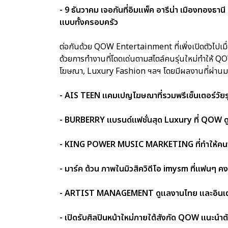
- 9 ธันวาคม เจอกันที่อิมแพ็ค อารีน่า เมืองทองธาน
แบบทั้งครอบครัว
ต่อกันด้วย QOW Entertainment ที่เพิ่งเปิดตัวไปเมื่
ด้วยการทำงานที่โดดเด่นตามสไตล์คนรุ่นใหม่ทำให้ QOW 
โฆษณา, Luxury Fashion ฯลฯ โดยมีผลงานที่ผ่านมา และ
- AIS TEEN แคมเปญโฆษณาที่รวมพรีเซ็นเตอร์วัยรุ่น
- BURBERRY แบรนด์แฟชั่นสุด Luxury ที่ QOW ดู
- KING POWER MUSIC MARKETING ที่ทำให้คนฟั
- มาร์ค ต้วน ภาพในมิวสิควิดีโอ imysm ที่แฟนๆ 
- ARTIST MANAGEMENT ดูแลงานไทย และอินเตอร์ขอ
- เปิดรับศิลปินหน้าใหม่ภายใต้สังกัด QOW แนะนำ