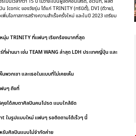
ากว่า 15 ปี ไม่ว่าจะเป็นผู้จัดคอนเสิร์ต, อีเว้นท์, ผลิต
Iconic ของวัยรุ่น ได้แก่ TRINITY (ทรินิตี้), DVI (ดีวาย),
พื่อเพิ่มโอกาสการสร้างความสำเร็จครั้งใหม่ และในปี 2023 เตรียม
ุ่ม TRINITY ที่แฟนๆ เรียกร้องมากที่สุด
์ที่ผ่านมา เช่น TEAM WANG ล่าสุด LDH ประเทศญี่ปุ่น และ
ห็นพวกเขา และเธอในแบบที่ไม่เคยเห็น
นๆ ถึงที่
ด้คุยได้สบตาศิลปินคนโปรด แบบใกล้ชิด
 ในรูปแบบใหม่ แฟนๆ รอติดตามได้เร็วๆ นี้
ับศิลปินแบบไม่จำกัดค่าย