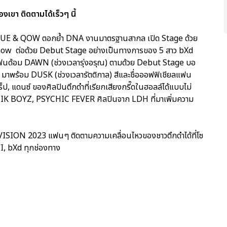
ขา ติดตามได้เร็วๆ นี้
OGUE & QOW ตอกย้ำ DNA งานมาตรฐานสากล เปิด Stage ด้วย
how ต่อด้วย Debut Stage อย่างเป็นทางการของ 5 สาว bXd
นด้อม DAWN (ช่วงเวลารุ่งอรุณ) ตามด้วย Debut Stage บอ
มาพร้อม DUSK (ช่วงเวลารัตติกาล) สีและชื่อออฟฟิเชียลแฟน
แร็ป, แดนซ์ ของศิลปินตึกดำที่เรียกเสียงกรี๊ดในฮอลล์ได้แบบไม่
ISTIK BOYZ, PSYCHIC FEVER ศิลปินจาก LDH ที่มาเพิ่มความ
ON 2023 แฟนๆ ติดตามความเคลื่อนไหวของชาวตึกดำได้ที่โซ
, bXd ทุกช่องทาง