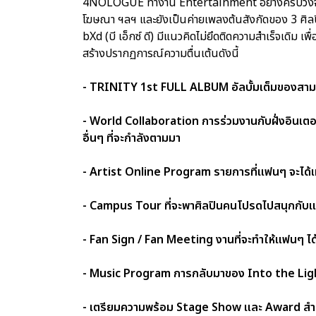
4NOLOGUE ทำงาน Entertainment อย่างครบวงจรเป็นเวล
โฆษณา ฯลฯ และยังเป็นค่ายเพลงต้นสังกัดของ 3 ศิลปิน 
bXd (บี เอ็กซ์ ดี) มีแนวคิดไม่ยึดติดความสำเร็จเดิม เ
สร้างปรากฏการณ์ความตื่นเต้นดังนี้
- TRINITY 1st FULL ALBUM อัลบั้มเต็มของสามหน
- World Collaboration การร่วมงานกับฝั่งอินเตอร
อื่นๆ ที่จะกำลังตามมา
- Artist Online Program รายการที่แฟนๆ จะได้เ
- Campus Tour ที่จะพาศิลปินคนโปรดไปสนุกกับแฟ
- Fan Sign / Fan Meeting งานที่จะทำให้แฟนๆ ไ
- Music Program การกลับมาของ Into the Light
- เตรียมความพร้อม Stage Show และ Award สำหร