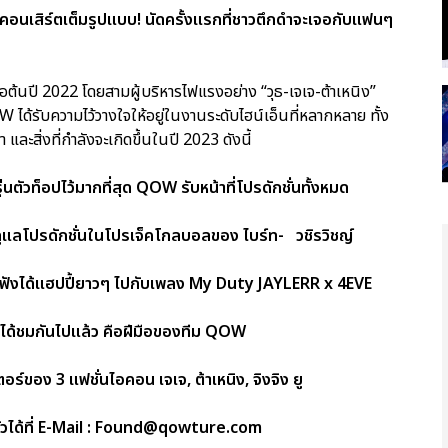
ี คอนเสิร์ตเต็มรูปแบบ! นัดครั้งแรกที่ชาวตึกดำจะเจอกับแฟนๆ
อต้นปี 2022 โดยสามผู้บริหารไฟแรงอย่าง “วุธ-เจเจ-ต้าเหนิง”
ได้รับความไว้วางใจให้อยู่ในงานระดับไฮน์เอ็นที่หลากหลาย ทั้ง
สิ่งที่กำลังจะเกิดขึ้นในปี 2023 ดังนี้
ตัวท็อปไว้มากที่สุด QOW รับหน้าที่โปรดักชั่นทั้งหมด
แลโปรดักชั่นในโปรเจ็คโกลบอลของ ไบร์ท- วชิรวิชญ์
งได้แฮปปี้ยาวๆ ไปกับเพลง My Duty JAYLERR x 4EVE
คงได้ชมกันไปแล้ว คือฝีมือของทีม QOW
ง 3 แฟชั่นไอคอน เจเจ, ต้าเหนิง, จิงจิง ยู
ตัวได้ที่ E-Mail : Found@qowture.com