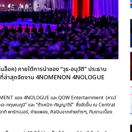
นล็อค) ภายใต้การนำของ “วุธ-อนุวัติ” ประธาน
กัด ที่ล่าสุดจัดงาน 4NOMENON 4NOLOGUE
INMENT ของ 4NOLOGUE และ QOW Entertainment (คาวว์
จเจ-กฤษณภูมิ” และ “ต้าเหนิง-กัญญาวีร์” ซึ่งจัดขึ้น ณ Central
ทิ พาร์ทเนอร์, ค่ายเพลง, ศิลปินจากค่ายต่างๆ, ทีมงานเบื้อง