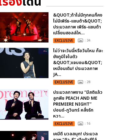
เรื่อง
เด่น
&QUOT;ถ้าไม่มีทุกคนก็คง
ไม่มีเพิร์ธ-แซนต้า&QUOT;
ประมวลภาพ เพิร์ธ-แซนต้า
เปลี่ยนฮอลล์ให...
EXCLUSIVE
: 34
ไม่ว่าจะวันนี้หรือวันไหน ก็จะ
ยังภูมิใจในตัว
&QUOT;แจบอม&QUOT;
เหมือนเดิม! ประมวลภาพ
JA...
EXCLUSIVE
: 28
ประมวลภาพงาน “มีสติแล้ว
ลูกพีช PEACH AND ME
PREMIERE NIGHT”
ปอนด์-ภูวินทร์ คลั่งรัก
หวา...
EXCLUSIVE
: 16
เคมีดี มวลสนุก! ประมวล
ภาพ “ดิว-ธี” เปิดตัวซีรีส์