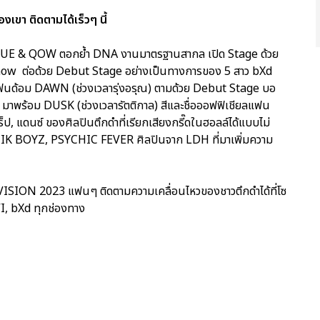
ขา ติดตามได้เร็วๆ นี้
OGUE & QOW ตอกย้ำ DNA งานมาตรฐานสากล เปิด Stage ด้วย
how ต่อด้วย Debut Stage อย่างเป็นทางการของ 5 สาว bXd
นด้อม DAWN (ช่วงเวลารุ่งอรุณ) ตามด้วย Debut Stage บอ
มาพร้อม DUSK (ช่วงเวลารัตติกาล) สีและชื่อออฟฟิเชียลแฟน
แร็ป, แดนซ์ ของศิลปินตึกดำที่เรียกเสียงกรี๊ดในฮอลล์ได้แบบไม่
ISTIK BOYZ, PSYCHIC FEVER ศิลปินจาก LDH ที่มาเพิ่มความ
ON 2023 แฟนๆ ติดตามความเคลื่อนไหวของชาวตึกดำได้ที่โซ
, bXd ทุกช่องทาง