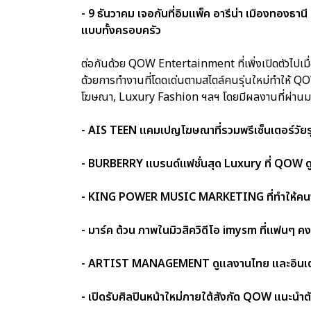
- 9 ธันวาคม เจอกันที่อิมแพ็ค อารีน่า เมืองทองธาน
แบบทั้งครอบครัว
ต่อกันด้วย QOW Entertainment ที่เพิ่งเปิดตัวไปเมื่
ด้วยการทำงานที่โดดเด่นตามสไตล์คนรุ่นใหม่ทำให้ QOW 
โฆษณา, Luxury Fashion ฯลฯ โดยมีผลงานที่ผ่านมา และ
- AIS TEEN แคมเปญโฆษณาที่รวมพรีเซ็นเตอร์วัยรุ่น
- BURBERRY แบรนด์แฟชั่นสุด Luxury ที่ QOW ดู
- KING POWER MUSIC MARKETING ที่ทำให้คนฟั
- มาร์ค ต้วน ภาพในมิวสิควิดีโอ imysm ที่แฟนๆ 
- ARTIST MANAGEMENT ดูแลงานไทย และอินเตอร์ขอ
- เปิดรับศิลปินหน้าใหม่ภายใต้สังกัด QOW แนะนำ