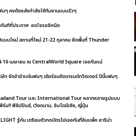
แฟนๆ คงต้องส่งกำลังให้ทีมงานแบบรัวๆ
๊ดทันทีที่ประกาศ อดใจรออีกนิด
บใหม่ สถานที่ใหม่ 21-22 ตุลาคม ยึดพื้นที่ Thunder
14-16 เมษายน ณ CentralWorld Square เจอกันแน่
ษัท จัดขำขำแต่แฟนๆ เชียร์จนติดเทรนด์ทวิตเตอร์ ปีนี้แฟนๆ
ง Thailand Tour และ International Tour หลากหลายรูปแบบ
 ฟิลิปปินส์, เวียดนาม, อินโดนีเซีย, ญี่ปุ่น
GHT รู้กัน เตรียมตัวกดบัตรไปเจอกันที่อิมแพ็ค อารีน่า