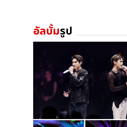
อัลบั้ม
รูป