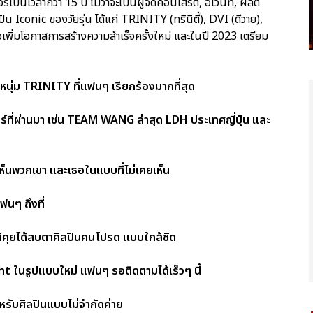
ากว่า 15 ปี ไม่ว่าจะเป็นผู้จัดคอนเสิร์ต, อีเว้นท์, ผลิต
Iconic ของวัยรุ่น ได้แก่ TRINITY (ทรินิตี้), DVI (ดีวาย),
พื่อเพิ่มโอกาสการสร้างความสำเร็จครั้งใหม่ และในปี 2023 เตรียม
ุ่ม TRINITY ที่แฟนๆ เรียกร้องมากที่สุด
์ที่ผ่านมา เช่น TEAM WANG ล่าสุด LDH ประเทศญี่ปุ่น และ
ห็นพวกเขา และเธอในแบบที่ไม่เคยเห็น
นๆ ถึงที่
ด้คุยได้สบตาศิลปินคนโปรด แบบใกล้ชิด
 ในรูปแบบใหม่ แฟนๆ รอติดตามได้เร็วๆ นี้
ับศิลปินแบบไม่จำกัดค่าย