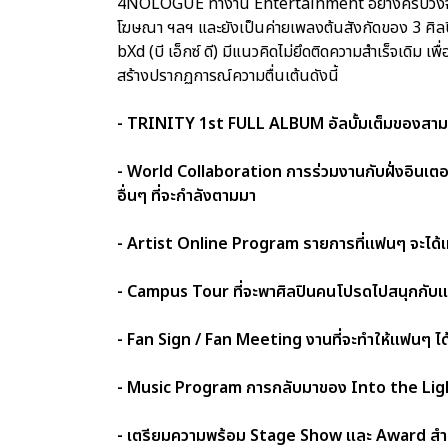
4NOLOGUE ทำงาน Entertainment อย่างครบวงจรเป็นเวล
โฆษณา ฯลฯ และยังเป็นค่ายเพลงต้นสังกัดของ 3 ศิลปิน 
bXd (บี เอ็กซ์ ดี) มีแนวคิดไม่ยึดติดความสำเร็จเดิม เ
สร้างปรากฏการณ์ความตื่นเต้นดังนี้
- TRINITY 1st FULL ALBUM อัลบั้มเต็มของสามหน
- World Collaboration การร่วมงานกับฝั่งอินเตอร
อื่นๆ ที่จะกำลังตามมา
- Artist Online Program รายการที่แฟนๆ จะได้เ
- Campus Tour ที่จะพาศิลปินคนโปรดไปสนุกกับแฟ
- Fan Sign / Fan Meeting งานที่จะทำให้แฟนๆ ไ
- Music Program การกลับมาของ Into the Light
- เตรียมความพร้อม Stage Show และ Award สำหร