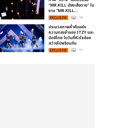
“MR.KILL มังงะสั่งตาย” ใน
งาน “MR.KILL...
EXCLUSIVE
: 14
ประมวลภาพค่ำคืนแห่ง
ความทรงจำของ ITZY และ
มิดจีไทย ในวันที่หัวใจส่อง
สว่างไปพร้อมกัน
EXCLUSIVE
: 11