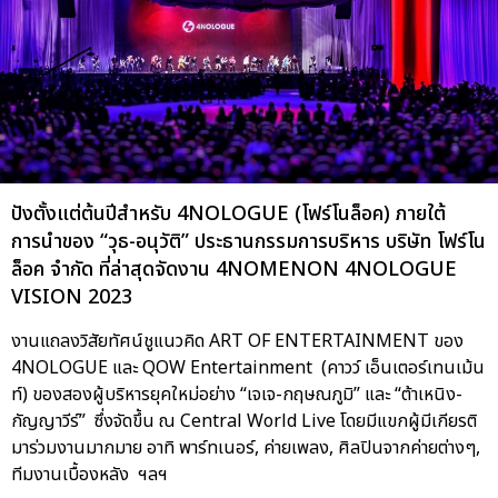
ปังตั้งแต่ต้นปีสำหรับ 4NOLOGUE (โฟร์โนล็อค) ภายใต้
การนำของ “วุธ-อนุวัติ” ประธานกรรมการบริหาร บริษัท โฟร์โน
ล็อค จำกัด ที่ล่าสุดจัดงาน 4NOMENON 4NOLOGUE
VISION 2023
งานแถลงวิสัยทัศน์ชูแนวคิด ART OF ENTERTAINMENT ของ
4NOLOGUE และ QOW Entertainment (คาวว์ เอ็นเตอร์เทนเม้น
ท์) ของสองผู้บริหารยุคใหม่อย่าง “เจเจ-กฤษณภูมิ” และ “ต้าเหนิง-
กัญญาวีร์” ซึ่งจัดขึ้น ณ Central World Live โดยมีแขกผู้มีเกียรติ
มาร่วมงานมากมาย อาทิ พาร์ทเนอร์, ค่ายเพลง, ศิลปินจากค่ายต่างๆ,
ทีมงานเบื้องหลัง ฯลฯ