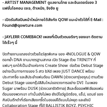
- ARTIST MANAGEMENT ดูแลงานไทย และอินเตอร์ของ 3
แฟชั่นไอคอน เจเจ, ต้าเหนิง, จิงจิง ยู
- เปิดรับศิลปินหน้าใหม่ภายใต้สังกัด QOW แนะนำตัวได้ที่ E-Mail :
Found@qowture.com
- JAYLERR COMEBACK! เพลงที่เป็นตัวตนจริงๆ ของเขา ติดตาม
ได้เร็วๆ นี้
ปิดท้ายงานแถลงข่าวด้วยโชว์สุดพิเศษ ของ 4NOLOGUE & QOW
ตอกย้ำ DNA งานมาตรฐานสากล เปิด Stage ด้วย TRINITY ที่
แฟนๆ ยกให้เป็นเจ้าแห่งการ Create Show ต่อด้วย Debut Stage
อย่างเป็นทางการของ 5 สาว bXd เพลง JUST DANCE พร้อม
ประกาศชื่อ และสีประจำแฟนด้อม DAWN (ช่วงเวลารุ่งอรุณ) ตามด้วย
Debut Stage บอยกรุ๊ปสีสันใหม่ของวงการอย่าง DVI ในเพลง
Sugar มาพร้อม DUSK (ช่วงเวลารัตติกาล) สีและชื่อออฟฟิเชียลแฟน
ด้อมของพวกเขา เท่านั้นยังไม่พอ ยังมีโชว์ยูนิตร้อง, แร็ป, แดนซ์ ของ
ศิลปินตึกดำที่เรียกเสียงกรี๊ดในฮอลล์ได้แบบไม่หยุด และยังมี
Collaboration Stage ที่ได้ BALLISTIK BOYZ, PSYCHIC