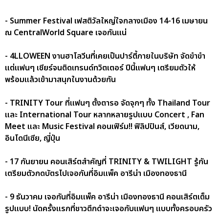
- Summer Festival เฟสติวัลใหญ่ใจกลางเมือง 14-16 เมษายน
ณ CentralWorld Square เจอกันแน่
- 4LLOWEEN งานฮาโลวีนที่เคยเป็นปาร์ตี้ภายในบริษัท จัดขำขำ
แต่แฟนๆ เชียร์จนติดเทรนด์ทวิตเตอร์ ปีนี้แฟนๆ เตรียมตัวให้
พร้อมแล้วเข้ามาสนุกในงานด้วยกัน
- TRINITY Tour ที่แฟนๆ ตั้งตารอ จัดจุกๆ ทั้ง Thailand Tour
และ International Tour หลากหลายรูปแบบ Concert , Fan
Meet และ Music Festival คอนเฟิร์ม!! ฟิลิปปินส์, เวียดนาม,
อินโดนีเซีย, ญี่ปุ่น
- 17 กันยายน คอนเสิร์ตสำคัญที่ TRINITY & TWILIGHT รู้กัน
เตรียมตัวกดบัตรไปเจอกันที่อิมแพ็ค อารีน่า เมืองทองธานี
- 9 ธันวาคม เจอกันที่อิมแพ็ค อารีน่า เมืองทองธานี คอนเสิร์ตเต็ม
รูปแบบ! นัดครั้งแรกที่ชาวตึกดำจะเจอกับแฟนๆ แบบทั้งครอบครัว