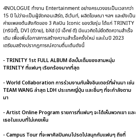
4NOLOGUE ทำงาน Entertainment อย่างครบวงจรเป็นเวลากว่า
15 ปี ไม่ว่าจะเป็นผู้จัดคอนเสิร์ต, อีเว้นท์, ผลิตโฆษณา ฯลฯ และยังเป็น
ค่ายเพลงต้นสังกัดของ 3 ศิลปิน Iconic ของวัยรุ่น ได้แก่ TRINITY
(ทรินิตี้), DVI (ดีวาย), bXd (บี เอ็กซ์ ดี) มีแนวคิดไม่ยึดติดความสำเร็จ
เดิม เพื่อเพิ่มโอกาสการสร้างความสำเร็จครั้งใหม่ และในปี 2023
เตรียมสร้างปรากฏการณ์ความตื่นเต้นดังนี้
- TRINITY 1st FULL ALBUM อัลบั้มเต็มของสามหนุ่ม
TRINITY ที่แฟนๆ เรียกร้องมากที่สุด
- World Collaboration การร่วมงานกับฝั่งอินเตอร์ที่ผ่านมา เช่น
TEAM WANG ล่าสุด LDH ประเทศญี่ปุ่น และอื่นๆ ที่จะกำลังตาม
มา
- Artist Online Program รายการที่แฟนๆ จะได้เห็นพวกเขา และ
เธอในแบบที่ไม่เคยเห็น
- Campus Tour ที่จะพาศิลปินคนโปรดไปสนุกกับแฟนๆ ถึงที่