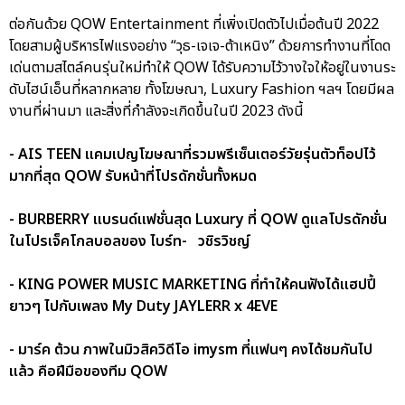
ต่อกันด้วย QOW Entertainment ที่เพิ่งเปิดตัวไปเมื่อต้นปี 2022
โดยสามผู้บริหารไฟแรงอย่าง “วุธ-เจเจ-ต้าเหนิง” ด้วยการทำงานที่โดด
เด่นตามสไตล์คนรุ่นใหม่ทำให้ QOW ได้รับความไว้วางใจให้อยู่ในงานระ
ดับไฮน์เอ็นที่หลากหลาย ทั้งโฆษณา, Luxury Fashion ฯลฯ โดยมีผล
งานที่ผ่านมา และสิ่งที่กำลังจะเกิดขึ้นในปี 2023 ดังนี้
- AIS TEEN แคมเปญโฆษณาที่รวมพรีเซ็นเตอร์วัยรุ่นตัวท็อปไว้
มากที่สุด QOW รับหน้าที่โปรดักชั่นทั้งหมด
- BURBERRY แบรนด์แฟชั่นสุด Luxury ที่ QOW ดูแลโปรดักชั่น
ในโปรเจ็คโกลบอลของ ไบร์ท- วชิรวิชญ์
- KING POWER MUSIC MARKETING ที่ทำให้คนฟังได้แฮปปี้
ยาวๆ ไปกับเพลง My Duty JAYLERR x 4EVE
- มาร์ค ต้วน ภาพในมิวสิควิดีโอ imysm ที่แฟนๆ คงได้ชมกันไป
แล้ว คือฝีมือของทีม QOW