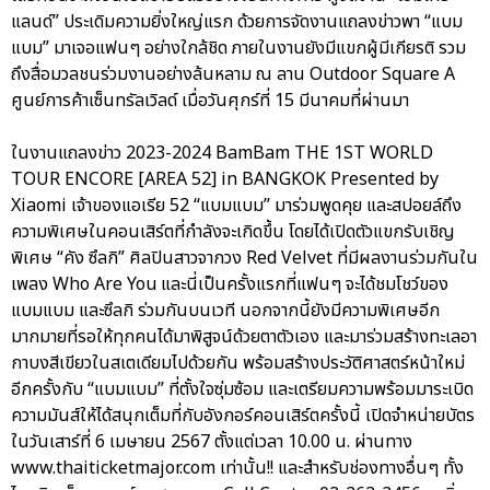
แลนด์” ประเดิมความยิ่งใหญ่แรก ด้วยการจัดงานแถลงข่าวพา “แบม
แบม” มาเจอแฟนๆ อย่างใกล้ชิด ภายในงานยังมีแขกผู้มีเกียรติ รวม
ถึงสื่อมวลชนร่วมงานอย่างล้นหลาม ณ ลาน Outdoor Square A
ศูนย์การค้าเซ็นทรัลเวิลด์ เมื่อวันศุกร์ที่ 15 มีนาคมที่ผ่านมา
ในงานแถลงข่าว 2023-2024 BamBam THE 1ST WORLD
TOUR ENCORE [AREA 52] in BANGKOK Presented by
Xiaomi เจ้าของแอเรีย 52 “แบมแบม” มาร่วมพูดคุย และสปอยล์ถึง
ความพิเศษในคอนเสิร์ตที่กำลังจะเกิดขึ้น โดยได้เปิดตัวแขกรับเชิญ
พิเศษ “คัง ซึลกิ” ศิลปินสาวจากวง Red Velvet ที่มีผลงานร่วมกันใน
เพลง Who Are You และนี่เป็นครั้งแรกที่แฟนๆ จะได้ชมโชว์ของ
แบมแบม และซึลกิ ร่วมกันบนเวที นอกจากนี้ยังมีความพิเศษอีก
มากมายที่รอให้ทุกคนได้มาพิสูจน์ด้วยตาตัวเอง และมาร่วมสร้างทะเลอา
กาบงสีเขียวในสเตเดียมไปด้วยกัน พร้อมสร้างประวัติศาสตร์หน้าใหม่
อีกครั้งกับ “แบมแบม” ที่ตั้งใจซุ่มซ้อม และเตรียมความพร้อมมาระเบิด
ความมันส์ให้ได้สนุกเต็มที่กับอังกอร์คอนเสิร์ตครั้งนี้ เปิดจำหน่ายบัตร
ในวันเสาร์ที่ 6 เมษายน 2567 ตั้งแต่เวลา 10.00 น. ผ่านทาง
www.thaiticketmajor.com เท่านั้น!! และสำหรับช่องทางอื่นๆ ทั้ง