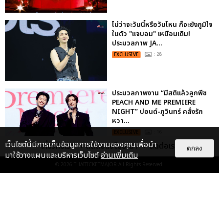
ไม่ว่าจะวันนี้หรือวันไหน ก็จะยังภูมิใจ
ในตัว "แจบอม" เหมือนเดิม!
ประมวลภาพ JA...
EXCLUSIVE
: 28
ประมวลภาพงาน “มีสติแล้วลูกพีช
PEACH AND ME PREMIERE
NIGHT” ปอนด์-ภูวินทร์ คลั่งรัก
หวา...
EXCLUSIVE
: 16
เว็บไซต์นี้มีการเก็บข้อมูลการใช้งานของคุณเพื่อนำ
เกี่ยวกับเรา
ติดต่อลงโฆษณา
ติดต่อเรา
ตกลง
มาใช้วางแผนและบริหารเว็บไซต์
อ่านเพิ่มเติม
“ช่วงเวลาที่ไม่ได้เจอกันพิสูจน์แล้วว่า
© 2026
THAITICKETMAJOR
All Rights Reserved.
รักแท้จะไม่มีวันจางหาย” ประมวล
ภาพ JAEHYUN กับแฟน...
EXCLUSIVE
: 10