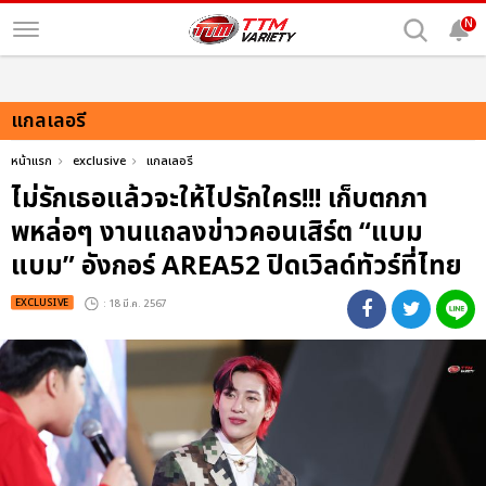
N
แกลเลอรี
หน้าแรก
exclusive
แกลเลอรี
ไม่รักเธอแล้วจะให้ไปรักใคร!!! เก็บตกภา
พหล่อๆ งานแถลงข่าวคอนเสิร์ต “แบม
แบม” อังกอร์ AREA52 ปิดเวิลด์ทัวร์ที่ไทย
EXCLUSIVE
: 18 มี.ค. 2567