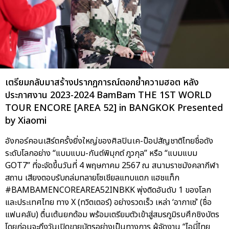
เตรียมกลับมาสร้างปรากฏการณ์ตอกย้ำความฮอต หลัง
ประกาศงาน 2023-2024 BamBam THE 1ST WORLD
TOUR ENCORE [AREA 52] in BANGKOK Presented
by Xiaomi
อังกอร์คอนเสิร์ตครั้งยิ่งใหญ่ของศิลปินเค-ป็อปสัญชาติไทยชื่อดัง
ระดับโลกอย่าง “แบมแบม-กันต์พิมุกต์ ภูวกุล” หรือ “แบมแบม
GOT7” ที่จะจัดขึ้นวันที่ 4 พฤษภาคม 2567 ณ สนามราชมังคลากีฬา
สถาน เสียงตอบรับถล่มทลายโซเชียลแทบแตก แฮชแท็ก
#BAMBAMENCOREAREA52INBKK พุ่งติดอันดับ 1 ของโลก
และประเทศไทย ทาง X (ทวิตเตอร์) อย่างรวดเร็ว เหล่า ‘อากาเซ่’ (ชื่อ
แฟนคลับ) ตื่นเต้นยกด้อม พร้อมเตรียมตัวเข้าสู่สมรภูมิรบศึกชิงบัตร
โดยก่อนจะถึงวันเปิดขายบัตรอย่างเป็นทางการ ผู้จัดงาน “ไอมี่ไทย