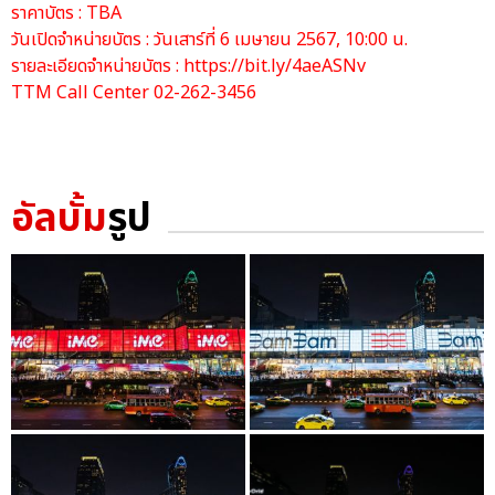
ราคาบัตร : TBA
วันเปิดจำหน่ายบัตร : วันเสาร์ที่ 6 เมษายน 2567, 10:00 น.
รายละเอียดจำหน่ายบัตร :
https://bit.ly/4aeASNv
TTM Call Center 02-262-3456
อัลบั้ม
รูป