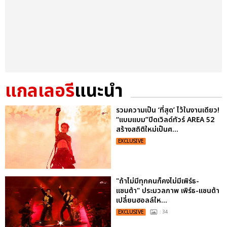
แกลเลอรี
แนะนำ
รวมความเป็น ‘ที่สุด’ ไว้ในงานเดียว!
“แบมแบม”ปิดเวิลด์ทัวร์ AREA 52
สร้างสถิติใหม่เป็นศ...
EXCLUSIVE
"ถ้าไม่มีทุกคนก็คงไม่มีเพิร์ธ-
แซนต้า" ประมวลภาพ เพิร์ธ-แซนต้า
เปลี่ยนฮอลล์ให...
EXCLUSIVE
: 34