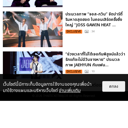
ประมวลภาพ “จอส-กวิน” จัดปาร์ตี้
ริมหาดสุดฮอต ในคอนเสิร์ตครั้งยิ่ง
ใหญ่ “JOSS GAWIN HEAT ...
EXCLUSIVE
: 34
“ช่วงเวลาที่ไม่ได้เจอกันพิสูจน์แล้วว่า
รักแท้จะไม่มีวันจางหาย” ประมวล
ภาพ JAEHYUN กับแฟน...
EXCLUSIVE
: 10
เว็บไซต์นี้มีการเก็บข้อมูลการใช้งานของคุณเพื่อนำ
เกี่ยวกับเรา
ติดต่อลงโฆษณา
ติดต่อเรา
ตกลง
มาใช้วางแผนและบริหารเว็บไซต์
อ่านเพิ่มเติม
"ถ้าไม่มีทุกคนก็คงไม่มีเพิร์ธ-
© 2026
THAITICKETMAJOR
All Rights Reserved.
แซนต้า" ประมวลภาพ เพิร์ธ-แซนต้า
เปลี่ยนฮอลล์ให...
EXCLUSIVE
: 34