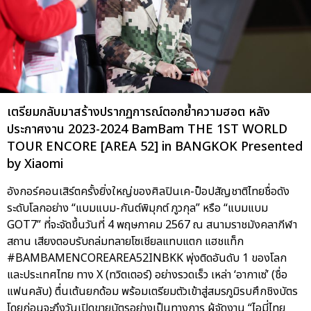
เตรียมกลับมาสร้างปรากฏการณ์ตอกย้ำความฮอต หลัง
ประกาศงาน 2023-2024 BamBam THE 1ST WORLD
TOUR ENCORE [AREA 52] in BANGKOK Presented
by Xiaomi
อังกอร์คอนเสิร์ตครั้งยิ่งใหญ่ของศิลปินเค-ป็อปสัญชาติไทยชื่อดัง
ระดับโลกอย่าง “แบมแบม-กันต์พิมุกต์ ภูวกุล” หรือ “แบมแบม
GOT7” ที่จะจัดขึ้นวันที่ 4 พฤษภาคม 2567 ณ สนามราชมังคลากีฬา
สถาน เสียงตอบรับถล่มทลายโซเชียลแทบแตก แฮชแท็ก
#BAMBAMENCOREAREA52INBKK พุ่งติดอันดับ 1 ของโลก
และประเทศไทย ทาง X (ทวิตเตอร์) อย่างรวดเร็ว เหล่า ‘อากาเซ่’ (ชื่อ
แฟนคลับ) ตื่นเต้นยกด้อม พร้อมเตรียมตัวเข้าสู่สมรภูมิรบศึกชิงบัตร
โดยก่อนจะถึงวันเปิดขายบัตรอย่างเป็นทางการ ผู้จัดงาน “ไอมี่ไทย