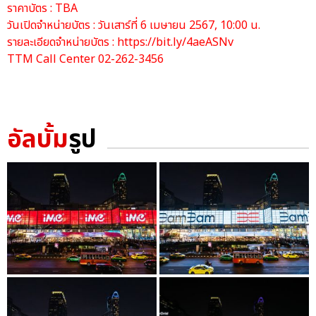
ราคาบัตร : TBA
วันเปิดจำหน่ายบัตร : วันเสาร์ที่ 6 เมษายน 2567, 10:00 น.
รายละเอียดจำหน่ายบัตร :
https://bit.ly/4aeASNv
TTM Call Center 02-262-3456
อัลบั้ม
รูป