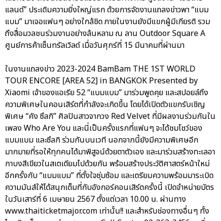
แลนด์” ประเดิมความยิ่งใหญ่แรก ด้วยการจัดงานแถลงข่าวพา “แบม
แบม” มาเจอแฟนๆ อย่างใกล้ชิด ภายในงานยังมีแขกผู้มีเกียรติ รวม
ถึงสื่อมวลชนร่วมงานอย่างล้นหลาม ณ ลาน Outdoor Square A
ศูนย์การค้าเซ็นทรัลเวิลด์ เมื่อวันศุกร์ที่ 15 มีนาคมที่ผ่านมา
ในงานแถลงข่าว 2023-2024 BamBam THE 1ST WORLD
TOUR ENCORE [AREA 52] in BANGKOK Presented by
Xiaomi เจ้าของแอเรีย 52 “แบมแบม” มาร่วมพูดคุย และสปอยล์ถึง
ความพิเศษในคอนเสิร์ตที่กำลังจะเกิดขึ้น โดยได้เปิดตัวแขกรับเชิญ
พิเศษ “คัง ซึลกิ” ศิลปินสาวจากวง Red Velvet ที่มีผลงานร่วมกันใน
เพลง Who Are You และนี่เป็นครั้งแรกที่แฟนๆ จะได้ชมโชว์ของ
แบมแบม และซึลกิ ร่วมกันบนเวที นอกจากนี้ยังมีความพิเศษอีก
มากมายที่รอให้ทุกคนได้มาพิสูจน์ด้วยตาตัวเอง และมาร่วมสร้างทะเลอา
กาบงสีเขียวในสเตเดียมไปด้วยกัน พร้อมสร้างประวัติศาสตร์หน้าใหม่
อีกครั้งกับ “แบมแบม” ที่ตั้งใจซุ่มซ้อม และเตรียมความพร้อมมาระเบิด
ความมันส์ให้ได้สนุกเต็มที่กับอังกอร์คอนเสิร์ตครั้งนี้ เปิดจำหน่ายบัตร
ในวันเสาร์ที่ 6 เมษายน 2567 ตั้งแต่เวลา 10.00 น. ผ่านทาง
www.thaiticketmajor.com เท่านั้น!! และสำหรับช่องทางอื่นๆ ทั้ง