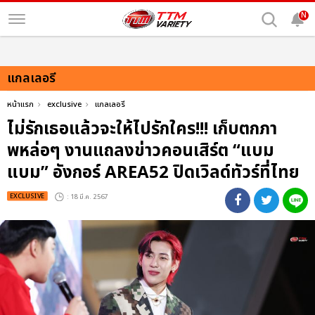
N
แกลเลอรี
หน้าแรก
exclusive
แกลเลอรี
ไม่รักเธอแล้วจะให้ไปรักใคร!!! เก็บตกภา
พหล่อๆ งานแถลงข่าวคอนเสิร์ต “แบม
แบม” อังกอร์ AREA52 ปิดเวิลด์ทัวร์ที่ไทย
EXCLUSIVE
: 18 มี.ค. 2567