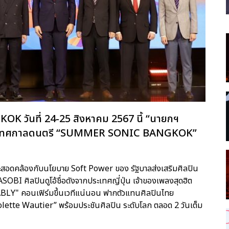
K วันที่ 24-25 สิงหาคม 2567 นี้ “นายกฯ
บงานเทศกาลดนตรี “SUMMER SONIC BANGKOK”
และสอดคล้องกับนโยบาย Soft Power ของ รัฐบาลส่งเสริมศิลปิน
BI ศิลปินดูโอ้ชื่อดังจากประเทศญี่ปุ่น เจ้าของเพลงสุดฮิต
LY" คอนเฟิร์มขึ้นเวทีแน่นอน ฟากตัวแทนศิลปินไทย
iolette Wautier” พร้อมประชันศิลปิน ระดับโลก ตลอด 2 วันเต็ม