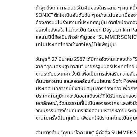
ถ้าพูดถึงเทศกาลดนตรีในฝันของใครหลาย ๆ คน หนึ่
SONIC” ติดโผเป็นอันดับต้น ๆ อย่างแน่นอน เนื่องจ
ต้องการบินไปร่วมงานที่ประเทศญี่ปุ่น ด้วยไลน์อัพกอง
อย่างไม่ลังเลใจ ไม่ว่าจะเป็น Green Day , Linkin
และในปีนี้ถือเป็นก้าวสําคัญของ “SUMMER SONIC” 
มาในประเทศไทยอย่างยิ่งใหญ่ ไม่แพ้ญี่ปุ่น
วันพุธที่ 27 มีนาคม 2567 ได้มีการจัดงานแถลงข่
จาก “คุณเศรษฐา ทวีสิน” นายกรัฐมนตรีประเทศไทย มาร
งานระดับประเทศครั้งนี้ เพื่อเป็นการส่งเสริมความสัม
กันมายาวนาน และสอดคล้องกับนโยบาย Soft Power ด้ว
ประเทศ นอกจากนี้ยังสนับสนุนการท่องเที่ยว เพื่อการ
ประเทศในภูมิภาคตะวันออกเฉียงใต้ที่ได้รับการยกย่องจา
เอกลักษณ์, วัฒนธรรมที่ไม่เป็นสองรองใคร และยังม
วัฒนธรรมทางด้านดนตรีของศิลปินหลากหลายประเทศให
งานในครั้งนี้ในทุกด้าน เพื่อยกให้ประเทศไทยเป็น
ส่วนทางด้าน “คุณนาโอกิ ชิมิซุ” ผู้ก่อตั้ง SUM