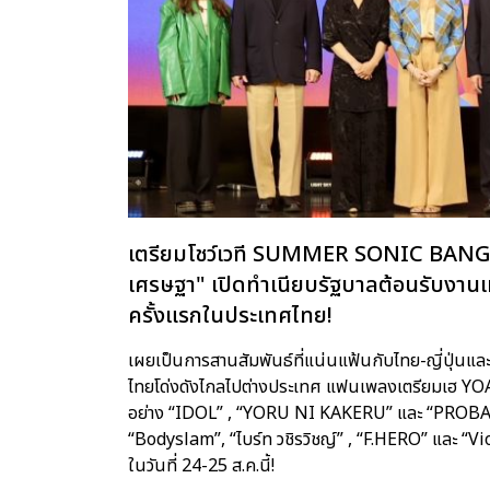
เตรียมโชว์เวที SUMMER SONIC BANGKO
เศรษฐา" เปิดทําเนียบรัฐบาลต้อนรั
ครั้งแรกในประเทศไทย!
เผยเป็นการสานสัมพันธ์ที่แน่นแฟ้นกับไทย-ญี่ปุ่น
ไทยโด่งดังไกลไปต่างประเทศ แฟนเพลงเตรียมเฮ YOASO
อย่าง “IDOL” , “YORU NI KAKERU” และ “PROBAB
“Bodyslam”, “ไบร์ท วชิรวิชญ์” , “F.HERO” และ “V
ในวันที่ 24-25 ส.ค.นี้!