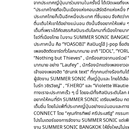
จากประเทศญี่ปุ่นมาร่วมงานในครั้งนี้ ได้เปิดเผย
“ประเทศไทยถือเป็นเมืองแห่งคอนเสิร์ตอีกแห่งหนึ่ง ท
ประเทศไทยก็เป็นอีกหนึ่งประเทศ ที่ชื่นชอบ จึงคิดว่
ตื่นเต้นให้เขาได้อย่างแน่นอน ดังนั้นจึงอยากใ
เต็มที่เพราะได้คัดสรรศิลปินระดับโลกมาที่เมืองไทยมากมาย
โชว์ที่เมืองไทย ในงาน SUMMER SONIC BANGKOK 
ประกาศนั้น คือ “YOASOBI” ศิลปินดูโอ้ J-pop ชื่อดั
เพลงฮิตติดชาร์ตทั่วโลกมากมาย อาทิ “IDOL”, “Y
“Nothing but Thieves” , นักร้องสาวจากนอร์เวย์ “A
มากมาย อย่าง “Laufey” , นักร้องนักแต่งเพลงชาวอเ
เจ้าของเพลงฮิต “drunk text“ ที่ทุกคนต่างร้องกั
ผู้จัดงาน SUMMER SONIC ทั้งญี่ปุ่นและ ไทยได้เลื
ไบร์ท วชิรวิชญ์” , “F.HERO” และ “Violette Wautier” 
ทางเราจะประกาศเร็ว ๆ นี้ โดยจะมีทั้งศิลปินระดับโลก 
อยากให้คนที่รัก SUMMER SONIC เตรียมพร้อม กดบัต
เต็มอิ่ม โดยไม่แพ้ที่ประเทศญี่ปุ่นอย่างแน่นอนแ
CONNECT โดย “คุณภัทรทิพย์ ศรีประเสริฐ” กรรมการบ
โปรโมเตอร์ของการจัดงาน SUMMER SONIC แต่เพียงผู้
งาน SUMMER SONIC BANGKOK ให้ยิ่งใหญ่ไม่แพ้ที่