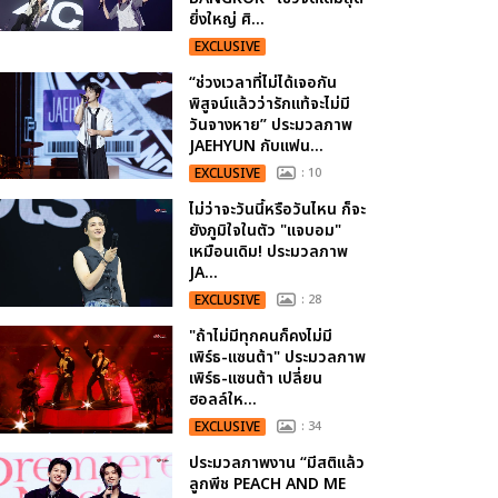
ยิ่งใหญ่ ศิ...
EXCLUSIVE
“ช่วงเวลาที่ไม่ได้เจอกัน
พิสูจน์แล้วว่ารักแท้จะไม่มี
วันจางหาย” ประมวลภาพ
JAEHYUN กับแฟน...
EXCLUSIVE
: 10
ไม่ว่าจะวันนี้หรือวันไหน ก็จะ
ยังภูมิใจในตัว "แจบอม"
เหมือนเดิม! ประมวลภาพ
JA...
EXCLUSIVE
: 28
"ถ้าไม่มีทุกคนก็คงไม่มี
เพิร์ธ-แซนต้า" ประมวลภาพ
เพิร์ธ-แซนต้า เปลี่ยน
ฮอลล์ให...
EXCLUSIVE
: 34
ประมวลภาพงาน “มีสติแล้ว
ลูกพีช PEACH AND ME