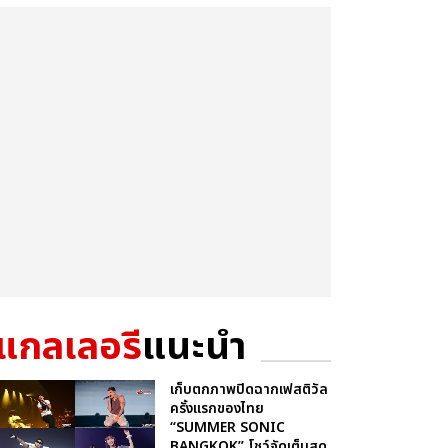
แกลเลอรี
แนะนำ
เก็บตกภาพปิดฉากเฟสติวัล
ครั้งแรกของไทย
“SUMMER SONIC
BANGKOK” โชว์จัดเต็มสุด