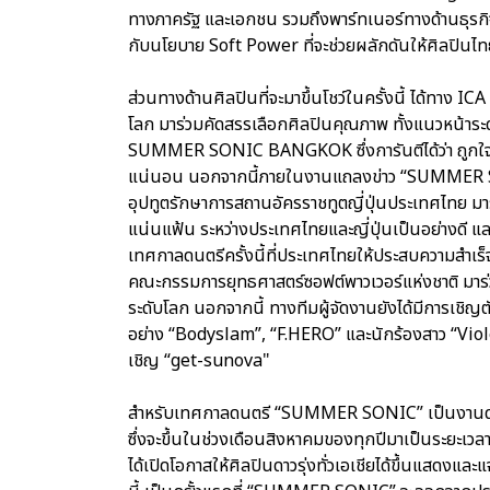
ทางภาครัฐ และเอกชน รวมถึงพาร์ทเนอร์ทางด้านธุรกิจ 
กับนโยบาย Soft Power ที่จะช่วยผลักดันให้ศิลปินไท
ส่วนทางด้านศิลปินที่จะมาขึ้นโชว์ในครั้งนี้ ได้ทาง I
โลก มาร่วมคัดสรรเลือกศิลปินคุณภาพ ทั้งแนวหน้าระดั
SUMMER SONIC BANGKOK ซึ่งการันตีได้ว่า ถูกใจแฟ
แน่นอน นอกจากนี้ภายในงานแถลงข่าว “SUMMER SONI
อุปทูตรักษาการสถานอัครราชทูตญี่ปุ่นประเทศไทย มาร่
แน่นแฟ้น ระหว่างประเทศไทยและญี่ปุ่นเป็นอย่างดี 
เทศกาลดนตรีครั้งนี้ที่ประเทศไทยให้ประสบความสําเ
คณะกรรมการยุทธศาสตร์ซอฟต์พาวเวอร์แห่งชาติ มาร่
ระดับโลก นอกจากนี้ ทางทีมผู้จัดงานยังได้มีการเชิญต
อย่าง “Bodyslam”, “F.HERO” และนักร้องสาว “Viole
เชิญ “get-sunova"
สําหรับเทศกาลดนตรี “SUMMER SONIC” เป็นงานดนตรีที
ซึ่งจะขึ้นในช่วงเดือนสิงหาคมของทุกปีมาเป็นระยะเวล
ได้เปิดโอกาสให้ศิลปินดาวรุ่งทั่วเอเชียได้ขึ้นแสดงแ