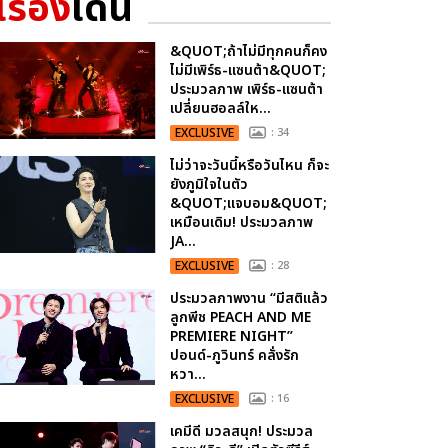
เรื่อง
เด่น
&QUOT;ถ้าไม่มีทุกคนก็คง
ไม่มีเพิร์ธ-แซนต้า&QUOT;
ประมวลภาพ เพิร์ธ-แซนต้า
เปลี่ยนฮอลล์ให...
EXCLUSIVE
: 34
ไม่ว่าจะวันนี้หรือวันไหน ก็จะ
ยังภูมิใจในตัว
&QUOT;แจบอม&QUOT;
เหมือนเดิม! ประมวลภาพ
JA...
EXCLUSIVE
: 28
ประมวลภาพงาน “มีสติแล้ว
ลูกพีช PEACH AND ME
PREMIERE NIGHT”
ปอนด์-ภูวินทร์ คลั่งรัก
หวา...
EXCLUSIVE
: 16
เคมีดี มวลสนุก! ประมวล