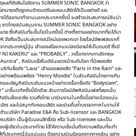
ถึงเหตุผลที่ตัดสินใจจัดงาน SUMMER SONIC BANGKOK ว่า
ี่สามารถดึงดูดคนรักดนตรีและคอนเสิร์ตได้เป็นอย่างดี และ
าการได้ออกมาทํางานนอกประเทศครั้งนี้ จะสร้างประสบการณ์อันน่า
ห้แฟน ๆ ชาวไทยสนับสนุนงาน SUMMER SONIC BANGKOK อย่าง
 ซึ่งศิลปินที่จะขึ้นโชว์ในครั้งนี้ ต่างตั้งตารออย่างมากที่จะได้มา
จึงถือเป็นประสบการณ์ใหม่ของพวกเขา โดยไลน์อัพเฟสแรกที่
งจากประเทศญี่ปุ่น เจ้าของสโลแกนแปลงนิยายให้เป็นดนตรี ซึ่งมี
ORU NI KAKERU” และ “PROBABLY” , วงร็อกจากเกาะอังกฤษ
urora” , ศิลปินแจ๊สโมเดิร์นแถวหน้าระดับโลก ที่มีเพลงฮิต
มริกันชื่อดัง “Lauv" เจ้าของเพลงฮิต “Paris in the Rain” และ
นได้อย่างพร้อมเพรียง "Henry Moodie” ในส่วนศิลปินไทยทางทีม
อกและเชิญศิลปินระดับแนวหน้าอย่างวงร็อกชื่อดัง “Bodyslam”,
มาขึ้นเวทีครั้งนี้อีกด้วย ส่วนทางไลน์อัพศิลปินเฟสที่สองนั้น
ศิลปินฝั่งเอเชีย รวมถึงไทย มาร่วมงานในครั้งนี้อย่างเนืองแน่น
ร และไปสนุกกับคอนเสิร์ต และร่วมดื่มด่ําบรรยากาศในงานให้
ละทางด้านบริษัท Paradise E&A คือ Sub-licensor และ BANGKOK
ริษัท เป็นผู้รับมอบสิทธิ์ต่อ หรือ Sub-licensee และเป็น
เดียวในประเทศไทย ได้ให้ความเชื่อมั่นถึงความพร้อมที่จะทํา
ประเทศญี่ปุ่นแน่นอน ด้วยความร่วมมือของทุกภาคส่วน อย่าง