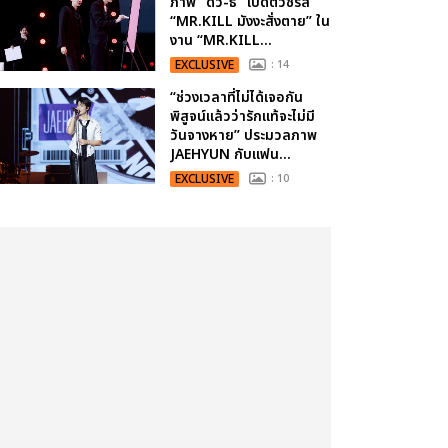
ภาพ “ดิว-ธี” เปิดตัวซีรีส์
“MR.KILL มังงะสั่งตาย” ใน
งาน “MR.KILL...
EXCLUSIVE
: 14
“ช่วงเวลาที่ไม่ได้เจอกัน
พิสูจน์แล้วว่ารักแท้จะไม่มี
วันจางหาย” ประมวลภาพ
JAEHYUN กับแฟน...
EXCLUSIVE
: 10