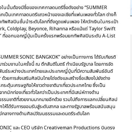
งในนั้นต้องมีชื่อของเทศกาลดนตรีชื่อดังอย่าง “SUMMER
ากเป็นเทศกาลดนตรีแถวหน้าของเอเชียที่แฟนเพลงทั่วโลก ต่างก็
ทัพศิลปินชั้นนําระดับโลกที่ดึงดูดแฟนเพลง ให้ควักเงินในกระเป๋า
 Park, Coldplay, Beyonce, Rihanna หรือแม้แต่ Taylor Swift
ที่ออกนอกญี่ปุ่นเป็นครั้งแรกพร้อมยกทัพศิลปินระดับ A-List
าว “SUMMER SONIC BANGKOK” อย่างเป็นทางการ ได้รับเกียรติ
่วมงานในครั้งนี้ ณ ตึกสันติไมตรี ทําเนียบรัฐบาล โดยการจัด
พันธ์ระหว่างประเทศไทยและประเทศญี่ปุ่นที่มีความสัมพันธ์อันดี
ยการส่งเสริมศิลปินไทยโด่งดังและสร้างชื่อเสียงไปยังต่าง
กระตุ้นเศรษฐกิจให้ชาวต่างชาติมาเที่ยวประเทศไทย ซึ่งเป็น
กนักท่องเที่ยวทั่วโลกว่าเป็นประเทศที่มีเสน่ห์ทางด้าน
ีธรรมชาติที่สวยงามมากมายอีกด้วย รวมไปถึงการแลกเปลี่ยนศิลป
้ได้รับการยอมรับสู่ระดับสากล และทางรัฐบาลพร้อมสนับสนุน
ศูนย์กลางทางด้านศิลปวัฒนธรรมและดนตรีระดับโลก
MER SONIC และ CEO บริษัท Creativeman Productions บินตรง