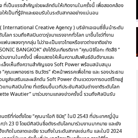
ที่เป็นแรงสําคัญช่วยผลักดันให้เกิดงานในครั้งนี้ เพื่อสอดคล้อง
ยให้เป็นที่รู้จักและยอมรับในระดับสากลอย่างแน่นอน
CA ( International Creative Agency ) บริษัทเอเจนซี่ชั้นนําระดับ
บโลก รวมถึงศิลปินดาวรุ่งมาแรงจากทั่วโลก มาขึ้นโชว์ที่งาน
นเพลงทุกกลุ่ม ไม่ว่าจะเป็นชาวไทยหรือชาวต่างชาติอย่าง
C BANGKOK” ยังได้รับเกียรติจาก “คุณนิชิโอกะ ทัตสึชิ “
วมงานในครั้งนี้ เพื่อแสดงให้เห็นความสัมพันธ์อันดีงามและ
และเล็งเห็นถึงความสําคัญของ Soft Power พร้อมสนับสนุน
ร็จ “คุณแพทองธาร ชินวัตร” หัวหน้าพรรคเพื่อไทย และ รองประธาน
วมชูส่งเสริมและผลักดัน Soft Power ด้านแวดวงการดนตรีไทยสู่
ัวแทนศิลปินไทย ที่เตรียมขึ้นเวทีประชันศิลปินต่างชาติระดับโลก
tte Wautier” มาร่วมงานแถลงข่าวครั้งนี้ รวมถึงศิลปินรับ
่ก่อตั้งโดย “คุณนาโอกิ ชิมิซุ” ในปี 2543 ที่ประเทศญี่ปุ่น
ากว่า 23 ปี โดยมีศิลปินชื่อดังระดับโลกมาร่วมงานมากมาย และยัง
ละแจ้งเกิดในตลาดเอเชีย รวมถึงในระดับสากลเช่นกัน และในปี 2024