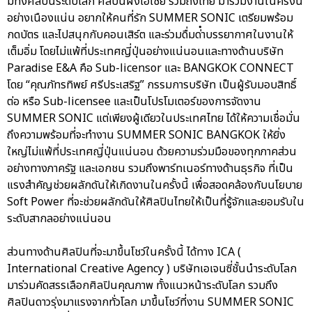
มีทั้งศิลปินระดับโลก ศิลปินฝั่งเอเชีย รวมถึงไทย มาร่วมงานในครั้งนี้
อย่างเนืองแน่น อยากให้คนที่รัก SUMMER SONIC เตรียมพร้อม
กดบัตร และไปสนุกกับคอนเสิร์ต และร่วมดื่มด่ําบรรยากาศในงานให้
เต็มอิ่ม โดยไม่แพ้ที่ประเทศญี่ปุ่นอย่างแน่นอนและทางด้านบริษัท
Paradise E&A คือ Sub-licensor และ BANGKOK CONNECT
โดย “คุณภัทรทิพย์ ศรีประเสริฐ” กรรมการบริษัท เป็นผู้รับมอบสิทธิ์
ต่อ หรือ Sub-licensee และเป็นโปรโมเตอร์ของการจัดงาน
SUMMER SONIC แต่เพียงผู้เดียวในประเทศไทย ได้ให้ความเชื่อมั่น
ถึงความพร้อมที่จะทํางาน SUMMER SONIC BANGKOK ให้ยิ่ง
ใหญ่ไม่แพ้ที่ประเทศญี่ปุ่นแน่นอน ด้วยความร่วมมือของทุกภาคส่วน
อย่างทางภาครัฐ และเอกชน รวมถึงพาร์ทเนอร์ทางด้านธุรกิจ ที่เป็น
แรงสําคัญช่วยผลักดันให้เกิดงานในครั้งนี้ เพื่อสอดคล้องกับนโยบาย
Soft Power ที่จะช่วยผลักดันให้ศิลปินไทยให้เป็นที่รู้จักและยอมรับใน
ระดับสากลอย่างแน่นอน
ส่วนทางด้านศิลปินที่จะมาขึ้นโชว์ในครั้งนี้ ได้ทาง ICA (
International Creative Agency ) บริษัทเอเจนซี่ชั้นนําระดับโลก
มาร่วมคัดสรรเลือกศิลปินคุณภาพ ทั้งแนวหน้าระดับโลก รวมถึง
ศิลปินดาวรุ่งมาแรงจากทั่วโลก มาขึ้นโชว์ที่งาน SUMMER SONIC