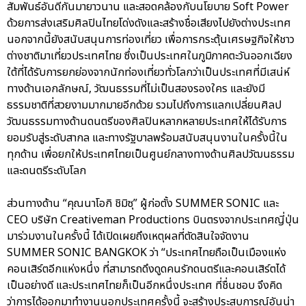
สัมพันธ์อันดีกันมายาวนาน และสอดคล้องกับนโยบาย Soft Power
ด้วยการส่งเสริมศิลปินไทยโด่งดังและสร้างชื่อเสียงไปยังต่างประเทศ
นอกจากนี้ยังสนับสนุนการท่องเที่ยว เพื่อการกระตุ้นเศรษฐกิจให้ชาว
ต่างชาติมาเที่ยวประเทศไทย ซึ่งเป็นประเทศในภูมิภาคตะวันออกเฉียง
ใต้ที่ได้รับการยกย่องจากนักท่องเที่ยวทั่วโลกว่าเป็นประเทศที่มีเสน่ห์
ทางด้านเอกลักษณ์, วัฒนธรรมที่ไม่เป็นสองรองใคร และยังมี
ธรรมชาติที่สวยงามมากมายอีกด้วย รวมไปถึงการแลกเปลี่ยนศิลป
วัฒนธรรมทางด้านดนตรีของศิลปินหลากหลายประเทศให้ได้รับการ
ยอมรับสู่ระดับสากล และทางรัฐบาลพร้อมสนับสนุนงานในครั้งนี้ใน
ทุกด้าน เพื่อยกให้ประเทศไทยเป็นศูนย์กลางทางด้านศิลปวัฒนธรรม
และดนตรีระดับโลก
ส่วนทางด้าน “คุณนาโอกิ ชิมิซุ” ผู้ก่อตั้ง SUMMER SONIC และ
CEO บริษัท Creativeman Productions บินตรงจากประเทศญี่ปุ่น
มาร่วมงานในครั้งนี้ ได้เปิดเผยถึงเหตุผลที่ตัดสินใจจัดงาน
SUMMER SONIC BANGKOK ว่า “ประเทศไทยถือเป็นเมืองแห่ง
คอนเสิร์ตอีกแห่งหนึ่ง ที่สามารถดึงดูดคนรักดนตรีและคอนเสิร์ตได้
เป็นอย่างดี และประเทศไทยก็เป็นอีกหนึ่งประเทศ ที่ชื่นชอบ จึงคิด
ว่าการได้ออกมาทํางานนอกประเทศครั้งนี้ จะสร้างประสบการณ์อันน่า