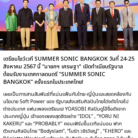
เตรียมโชว์เวที SUMMER SONIC BANGKOK วันที่ 24-25
สิงหาคม 2567 นี้ “นายกฯ เศรษฐา" เปิดทําเนียบรัฐบาล
ต้อนรับงานเทศกาลดนตรี “SUMMER SONIC
BANGKOK” ครั้งแรกในประเทศไทย!
เผยเป็นการสานสัมพันธ์ที่แน่นแฟ้นกับไทย-ญี่ปุ่นและสอดคล้องกับ
นโยบาย Soft Power ของ รัฐบาลส่งเสริมศิลปินไทยโด่งดังไกลไป
ต่างประเทศ แฟนเพลงเตรียมเฮ YOASOBI ศิลปินดูโอ้ชื่อดังจาก
ประเทศญี่ปุ่น เจ้าของเพลงสุดฮิตอย่าง “IDOL” , “YORU NI
KAKERU” และ “PROBABLY" คอนเฟิร์มขึ้นเวทีแน่นอน ฟาก
ตัวแทนศิลปินไทย “Bodyslam”, “ไบร์ท วชิรวิชญ์” , “F.HERO” และ