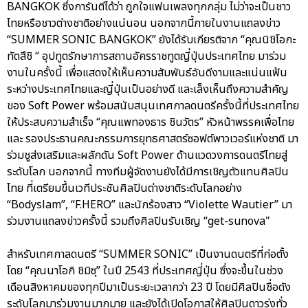
BANGKOK ซึ่งการันตีได้ว่า ถูกใจแฟนเพลงทุกกลุ่ม ไม่ว่าจะเป็นชาว
ไทยหรือชาวต่างชาติอย่างแน่นอน นอกจากนี้ภายในงานแถลงข่าว
“SUMMER SONIC BANGKOK” ยังได้รับเกียรติจาก “คุณนิชิโอกะ
ทัตสึชิ “ อุปทูตรักษาการสถานอัครราชทูตญี่ปุ่นประเทศไทย มาร่วม
งานในครั้งนี้ เพื่อแสดงให้เห็นความสัมพันธ์อันดีงามและแน่นแฟ้น
ระหว่างประเทศไทยและญี่ปุ่นเป็นอย่างดี และเล็งเห็นถึงความสําคัญ
ของ Soft Power พร้อมสนับสนุนเทศกาลดนตรีครั้งนี้ที่ประเทศไทย
ให้ประสบความสําเร็จ “คุณแพทองธาร ชินวัตร” หัวหน้าพรรคเพื่อไทย
และ รองประธานคณะกรรมการยุทธศาสตร์ซอฟต์พาวเวอร์แห่งชาติ มา
ร่วมชูส่งเสริมและผลักดัน Soft Power ด้านแวดวงการดนตรีไทยสู่
ระดับโลก นอกจากนี้ ทางทีมผู้จัดงานยังได้มีการเชิญตัวแทนศิลปิน
ไทย ที่เตรียมขึ้นเวทีประชันศิลปินต่างชาติระดับโลกอย่าง
“Bodyslam”, “F.HERO” และนักร้องสาว “Violette Wautier” มา
ร่วมงานแถลงข่าวครั้งนี้ รวมถึงศิลปินรับเชิญ “get-sunova"
สําหรับเทศกาลดนตรี “SUMMER SONIC” เป็นงานดนตรีที่ก่อตั้ง
โดย “คุณนาโอกิ ชิมิซุ” ในปี 2543 ที่ประเทศญี่ปุ่น ซึ่งจะขึ้นในช่วง
เดือนสิงหาคมของทุกปีมาเป็นระยะเวลากว่า 23 ปี โดยมีศิลปินชื่อดัง
ระดับโลกมาร่วมงานมากมาย และยังได้เปิดโอกาสให้ศิลปินดาวรุ่งทั่ว