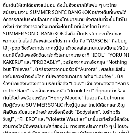
ตื่นเต้นให้เขาได้อย่างแน่นอน ดังนั้นจึงอยากให้แฟน ๆ ชาวไทย
สนับสนุนงาน SUMMER SONIC BANGKOK อย่างเต็มที่เพราะได้
คัดสรรศิลปินระดับโลกมาที่เมืองไทยมากมาย ซึ่งศิลปินที่จะขึ้นโชว์ใน
ครั้งนี้ ต่างตั้งตารออย่างมากที่จะได้มาโชว์ที่เมืองไทย ในงาน
SUMMER SONIC BANGKOK จึงถือเป็นประสบการณ์ใหม่ของ
พวกเขา โดยไลน์อัพเฟสแรกที่ประกาศนั้น คือ “YOASOBI” ศิลปินดู
โอ้ J-pop ชื่อดังจากประเทศญี่ปุ่น เจ้าของสโลแกนแปลงนิยายให้เป็น
ดนตรี ซึ่งมีเพลงฮิตติดชาร์ตทั่วโลกมากมาย อาทิ “IDOL”, “YORU NI
KAKERU” และ “PROBABLY” , วงร็อกจากเกาะอังกฤษ “Nothing
but Thieves” , นักร้องสาวจากนอร์เวย์ “Aurora” , ศิลปินแจ๊สโม
เดิร์นแถวหน้าระดับโลก ที่มีเพลงฮิตมากมาย อย่าง “Laufey” , นัก
ร้องนักแต่งเพลงชาวอเมริกันชื่อดัง “Lauv" เจ้าของเพลงฮิต “Paris
in the Rain” และเจ้าของเพลงฮิต “drunk text“ ที่ทุกคนต่างร้อง
กันได้อย่างพร้อมเพรียง "Henry Moodie” ในส่วนศิลปินไทยทาง
ทีมผู้จัดงาน SUMMER SONIC ทั้งญี่ปุ่นและ ไทยได้เลือกและเชิญ
ศิลปินระดับแนวหน้าอย่างวงร็อกชื่อดัง “Bodyslam”, ไบร์ท วชิร
วิชญ์” , “F.HERO” และ “Violette Wautier” มาขึ้นเวทีครั้งนี้อีกด้วย
ส่วนทางไลน์อัพศิลปินเฟสที่สองนั้น ทางเราจะประกาศเร็ว ๆ นี้ โดยจะ