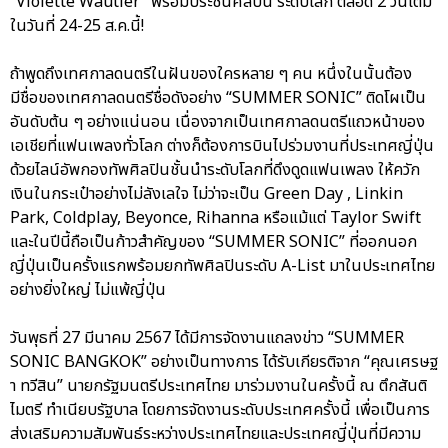
“Violette Wautier” พร้อมประชันศิลปิน ระดับโลก ตลอด 2 วันเต็ม
ในวันที่ 24-25 ส.ค.นี้!
ถ้าพูดถึงเทศกาลดนตรีในฝันของใครหลาย ๆ คน หนึ่งในนั้นต้อง
มีชื่อของเทศกาลดนตรีชื่อดังอย่าง “SUMMER SONIC” ติดโผเป็น
อันดับต้น ๆ อย่างแน่นอน เนื่องจากเป็นเทศกาลดนตรีแถวหน้าของ
เอเชียที่แฟนเพลงทั่วโลก ต่างก็ต้องการบินไปร่วมงานที่ประเทศญี่ปุ่น
ด้วยไลน์อัพกองทัพศิลปินชั้นนําระดับโลกที่ดึงดูดแฟนเพลง ให้ควัก
เงินในกระเป๋าอย่างไม่ลังเลใจ ไม่ว่าจะเป็น Green Day , Linkin
Park, Coldplay, Beyonce, Rihanna หรือแม้แต่ Taylor Swift
และในปีนี้ถือเป็นก้าวสําคัญของ “SUMMER SONIC” ที่ออกนอก
ญี่ปุ่นเป็นครั้งแรกพร้อมยกทัพศิลปินระดับ A-List มาในประเทศไทย
อย่างยิ่งใหญ่ ไม่แพ้ญี่ปุ่น
วันพุธที่ 27 มีนาคม 2567 ได้มีการจัดงานแถลงข่าว “SUMMER
SONIC BANGKOK” อย่างเป็นทางการ ได้รับเกียรติจาก “คุณเศรษฐ
า ทวีสิน” นายกรัฐมนตรีประเทศไทย มาร่วมงานในครั้งนี้ ณ ตึกสันติ
ไมตรี ทําเนียบรัฐบาล โดยการจัดงานระดับประเทศครั้งนี้ เพื่อเป็นการ
ส่งเสริมความสัมพันธ์ระหว่างประเทศไทยและประเทศญี่ปุ่นที่มีความ