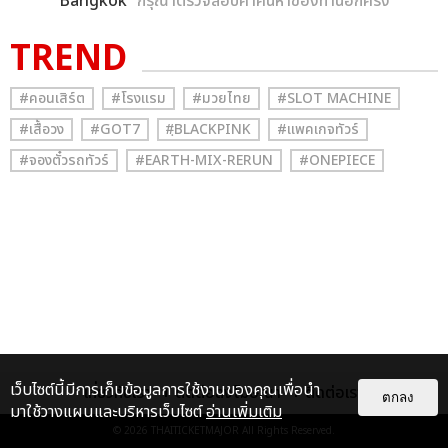
Bangkok
” กรุณาตรวจสอบคำค้นหาของท่านอีกครั้ง
TREND
#คอนเสิร์ต
#โรงแรม
#มวยไทย
#SLOT MACHINE
#เสื้อวง
#GOT7
#ฺBLACKPINK
#แพคเกจทัวร์
#จองตั๋วรถทัวร์
#EARTH-MIX-RERUN
#ONEPIECE
เว็บไซต์นี้มีการเก็บข้อมูลการใช้งานของคุณเพื่อนำ
เกี่ยวกับเรา
ติดต่อลงโฆษณา
ติดต่อเรา
ตกลง
มาใช้วางแผนและบริหารเว็บไซต์
อ่านเพิ่มเติม
© 2026
THAITICKETMAJOR
All Rights Reserved.