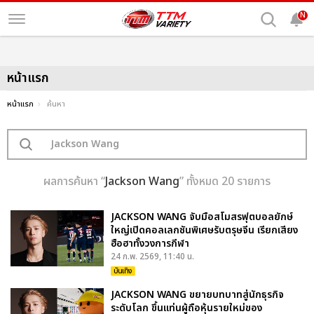
N
หน้าแรก
หน้าแรก
ค้นหา
ผลการค้นหา “
Jackson Wang
” ทั้งหมด 20 รายการ
JACKSON WANG จับมือสโมสรฟุตบอลยักษ์
ใหญ่เปิดคอลเลกชันพิเศษรับตรุษจีน เรียกเสียง
ฮือฮาทั้งวงการกีฬา
24 ก.พ. 2569, 11:40 น.
บันเทิง
JACKSON WANG ขยายบทบาทสู่นักธุรกิจ
ระดับโลก ขึ้นแท่นผู้ถือหุ้นรายใหม่ของ