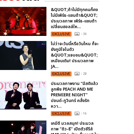
&QUOT;ถ้าไม่มีทุกคนก็คง
ไม่มีเพิร์ธ-แซนต้า&QUOT;
ประมวลภาพ เพิร์ธ-แซนต้า
เปลี่ยนฮอลล์ให...
EXCLUSIVE
: 34
ไม่ว่าจะวันนี้หรือวันไหน ก็จะ
ยังภูมิใจในตัว
&QUOT;แจบอม&QUOT;
เหมือนเดิม! ประมวลภาพ
JA...
EXCLUSIVE
: 28
ประมวลภาพงาน “มีสติแล้ว
ลูกพีช PEACH AND ME
PREMIERE NIGHT”
ปอนด์-ภูวินทร์ คลั่งรัก
หวา...
EXCLUSIVE
: 16
เคมีดี มวลสนุก! ประมวล
ภาพ “ดิว-ธี” เปิดตัวซีรีส์