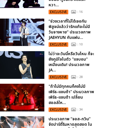
หวา...
EXCLUSIVE
: 16
“ช่วงเวลาที่ไม่ได้เจอกัน
พิสูจน์แล้วว่ารักแท้จะไม่มี
วันจางหาย” ประมวลภาพ
JAEHYUN กับแฟน...
EXCLUSIVE
: 10
ไม่ว่าจะวันนี้หรือวันไหน ก็จะ
ยังภูมิใจในตัว "แจบอม"
เหมือนเดิม! ประมวลภาพ
JA...
EXCLUSIVE
: 28
"ถ้าไม่มีทุกคนก็คงไม่มี
เพิร์ธ-แซนต้า" ประมวลภาพ
เพิร์ธ-แซนต้า เปลี่ยน
ฮอลล์ให...
EXCLUSIVE
: 34
ประมวลภาพ “จอส-กวิน”
จัดปาร์ตี้ริมหาดสุดฮอต ใน