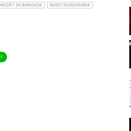
CONCERT
IN BANGKOK
NUESTSEGNOINBKK
NE