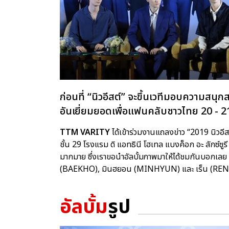
ก่อนที่ “นิวอีสต์” จะขึ้นเวทีมอบความส
อันเยี่ยมยอดเพื่อแฟนคลับชาวไทย 20 - 2
TTM VARITY
ได้เข้าร่วมงานแถลงข่าว “2019 นิวอ
ชั้น 29 โรงแรม ดิ แอทธินี โฮเทล แบงค็อก อะ ลักซ์ซู
มากมาย ซึ่งเราขอนำอัลบั้มภาพมาให้ได้ชมกันบอกเลย 
(BAEKHO), มินฮยอน (MINHYUN) และ เร็น (REN)
อัลบั้ม
รูป