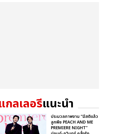
แกลเลอรี
แนะนำ
ประมวลภาพงาน “มีสติแล้ว
ลูกพีช PEACH AND ME
PREMIERE NIGHT”
ปอนด์-ภูวินทร์ คลั่งรัก