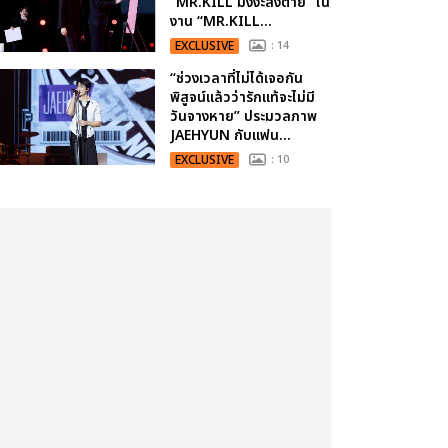
“MR.KILL มังงะสั่งตาย” ใน
งาน “MR.KILL...
EXCLUSIVE
: 14
“ช่วงเวลาที่ไม่ได้เจอกัน
พิสูจน์แล้วว่ารักแท้จะไม่มี
วันจางหาย” ประมวลภาพ
JAEHYUN กับแฟน...
EXCLUSIVE
: 10