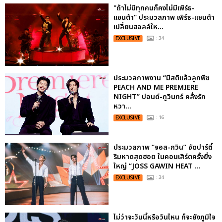
"ถ้าไม่มีทุกคนก็คงไม่มีเพิร์ธ-
แซนต้า" ประมวลภาพ เพิร์ธ-แซนต้า
เปลี่ยนฮอลล์ให...
EXCLUSIVE
: 34
ประมวลภาพงาน “มีสติแล้วลูกพีช
PEACH AND ME PREMIERE
NIGHT” ปอนด์-ภูวินทร์ คลั่งรัก
หวา...
EXCLUSIVE
: 16
ประมวลภาพ “จอส-กวิน” จัดปาร์ตี้
ริมหาดสุดฮอต ในคอนเสิร์ตครั้งยิ่ง
ใหญ่ “JOSS GAWIN HEAT ...
EXCLUSIVE
: 34
ไม่ว่าจะวันนี้หรือวันไหน ก็จะยังภูมิใจ