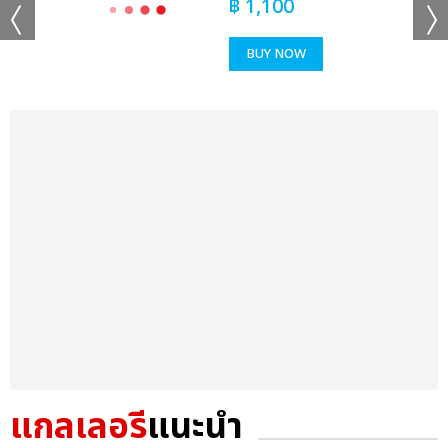
฿
1,100
BUY NOW
แกลเลอรี
แนะนำ