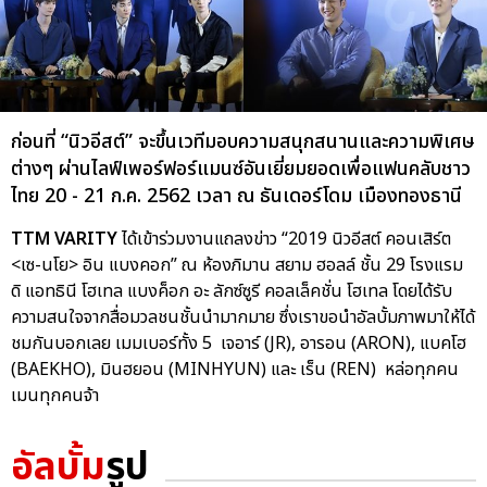
ก่อนที่ “นิวอีสต์” จะขึ้นเวทีมอบความสนุกสนานและความพิเศษ
ต่างๆ ผ่านไลฟ์เพอร์ฟอร์แมนซ์อันเยี่ยมยอดเพื่อแฟนคลับชาว
ไทย 20 - 21 ก.ค. 2562 เวลา ณ ธันเดอร์โดม เมืองทองธานี
TTM VARITY
ได้เข้าร่วมงานแถลงข่าว “2019 นิวอีสต์ คอนเสิร์ต
<เซ-นโย> อิน แบงคอก” ณ ห้องภิมาน สยาม ฮอลล์ ชั้น 29 โรงแรม
ดิ แอทธินี โฮเทล แบงค็อก อะ ลักซ์ซูรี คอลเล็คชั่น โฮเทล โดยได้รับ
ความสนใจจากสื่อมวลชนชั้นนำมากมาย ซึ่งเราขอนำอัลบั้มภาพมาให้ได้
ชมกันบอกเลย เมมเบอร์ทั้ง 5 เจอาร์ (JR), อารอน (ARON), แบคโฮ
(BAEKHO), มินฮยอน (MINHYUN) และ เร็น (REN) หล่อทุกคน
เมนทุกคนจ้า
อัลบั้ม
รูป