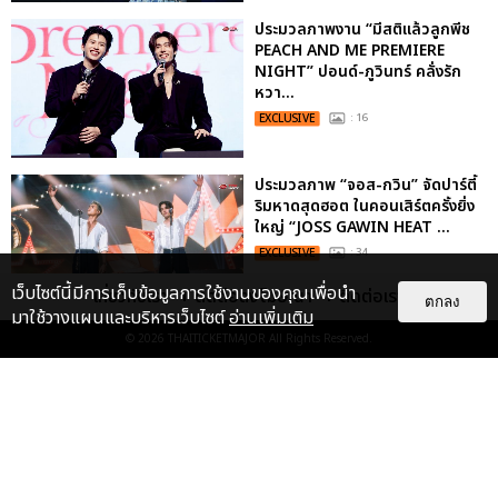
ประมวลภาพงาน “มีสติแล้วลูกพีช
PEACH AND ME PREMIERE
NIGHT” ปอนด์-ภูวินทร์ คลั่งรัก
หวา...
EXCLUSIVE
: 16
ประมวลภาพ “จอส-กวิน” จัดปาร์ตี้
ริมหาดสุดฮอต ในคอนเสิร์ตครั้งยิ่ง
ใหญ่ “JOSS GAWIN HEAT ...
EXCLUSIVE
: 34
เว็บไซต์นี้มีการเก็บข้อมูลการใช้งานของคุณเพื่อนำ
เกี่ยวกับเรา
ติดต่อลงโฆษณา
ติดต่อเรา
ตกลง
มาใช้วางแผนและบริหารเว็บไซต์
อ่านเพิ่มเติม
“ช่วงเวลาที่ไม่ได้เจอกันพิสูจน์แล้วว่า
© 2026
THAITICKETMAJOR
All Rights Reserved.
รักแท้จะไม่มีวันจางหาย” ประมวล
ภาพ JAEHYUN กับแฟน...
EXCLUSIVE
: 10