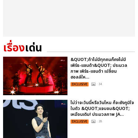
เรื่อง
เด่น
&QUOT;ถ้าไม่มีทุกคนก็คงไม่มี
เพิร์ธ-แซนต้า&QUOT; ประมวล
ภาพ เพิร์ธ-แซนต้า เปลี่ยน
ฮอลล์ให...
EXCLUSIVE
: 34
ไม่ว่าจะวันนี้หรือวันไหน ก็จะยังภูมิใจ
ในตัว &QUOT;แจบอม&QUOT;
เหมือนเดิม! ประมวลภาพ JA...
EXCLUSIVE
: 28