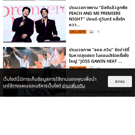
ประมวลภาพงาน “มีสติแล้วลูกพีช
PEACH AND ME PREMIERE
NIGHT” ปอนด์-ภูวินทร์ คลั่งรัก
หวา...
EXCLUSIVE
: 16
ประมวลภาพ “จอส-กวิน” จัดปาร์ตี้
ริมหาดสุดฮอต ในคอนเสิร์ตครั้งยิ่ง
ใหญ่ “JOSS GAWIN HEAT ...
EXCLUSIVE
: 34
เว็บไซต์นี้มีการเก็บข้อมูลการใช้งานของคุณเพื่อนำ
ตกลง
มาใช้วางแผนและบริหารเว็บไซต์
อ่านเพิ่มเติม
“ช่วงเวลาที่ไม่ได้เจอกันพิสูจน์แล้วว่า
รักแท้จะไม่มีวันจางหาย” ประมวล
ภาพ JAEHYUN กับแฟน...
EXCLUSIVE
: 10