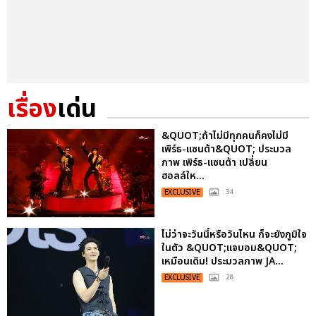
เรื่อง
เด่น
&QUOT;ถ้าไม่มีทุกคนก็คงไม่มี
เพิร์ธ-แซนต้า&QUOT; ประมวล
ภาพ เพิร์ธ-แซนต้า เปลี่ยน
ฮอลล์ให...
EXCLUSIVE
: 34
ไม่ว่าจะวันนี้หรือวันไหน ก็จะยังภูมิใจ
ในตัว &QUOT;แจบอม&QUOT;
เหมือนเดิม! ประมวลภาพ JA...
EXCLUSIVE
: 28