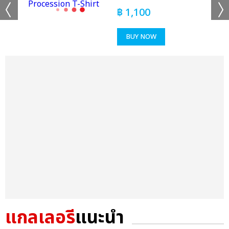
฿
1,100
BUY NOW
แกลเลอรี
แนะนำ