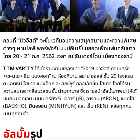
ก่อนที่ “นิวอีสต์” จะขึ้นเวทีมอบความสนุกสนานและความพิเศษ
ต่างๆ ผ่านไลฟ์เพอร์ฟอร์แมนซ์อันเยี่ยมยอดเพื่อแฟนคลับชาว
ไทย 20 - 21 ก.ค. 2562 เวลา ณ ธันเดอร์โดม เมืองทองธานี
TTM VARITY
ได้เข้าร่วมงานแถลงข่าว “2019 นิวอีสต์ คอนเสิร์ต
<เซ-นโย> อิน แบงคอก” ณ ห้องภิมาน สยาม ฮอลล์ ชั้น 29 โรงแรม
ดิ แอทธินี โฮเทล แบงค็อก อะ ลักซ์ซูรี คอลเล็คชั่น โฮเทล โดยได้รับ
ความสนใจจากสื่อมวลชนชั้นนำมากมาย ซึ่งเราขอนำอัลบั้มภาพมาให้ได้
ชมกันบอกเลย เมมเบอร์ทั้ง 5 เจอาร์ (JR), อารอน (ARON), แบคโฮ
(BAEKHO), มินฮยอน (MINHYUN) และ เร็น (REN) หล่อทุกคน
เมนทุกคนจ้า
อัลบั้ม
รูป