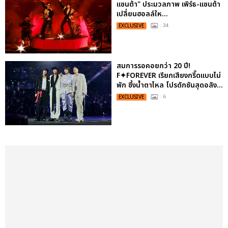
แซนต้า" ประมวลภาพ เพิร์ธ-แซนต้า
เปลี่ยนฮอลล์ให...
EXCLUSIVE
: 34
สมการรอคอยกว่า 20 ปี!
F✦FOREVER เรียกเสียงกรี๊ดแบบไม่
พัก ซึ้งน้ำตาไหล โปรดักชันสุดอลัง...
EXCLUSIVE
: 6